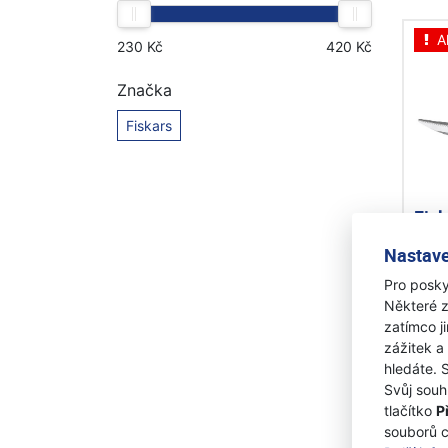
A
Značka
Fiskars
Fis
23c
Nastave
Pro posky
Skl
Některé z
600 
zatímco j
42
zážitek a
hledáte. 
Svůj souh
tlačítko
P
souborů 