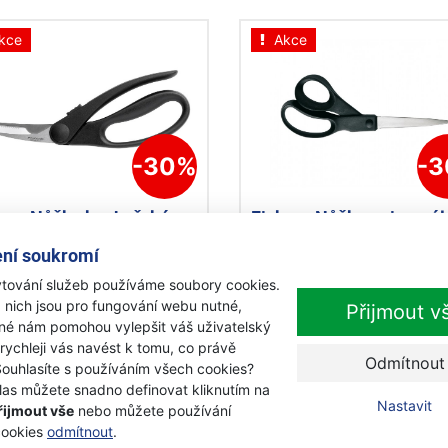
kce
Akce
-30%
-
kars Nůžky kuchařské
Fiskars Nůžky univerzál
m Essential
Essential 1023817
ní soukromí
tování služeb používáme soubory cookies.
adem
Skladem
 nich jsou pro fungování webu nutné,
Přijmout v
Kč
330 Kč
iné nám pomohou vylepšit váš uživatelský
0 Kč
230 Kč
s DPH
s DPH
 rychleji vás navést k tomu, co právě
Odmítnout
Souhlasíte s používáním všech cookies?
Přidat k nákupu
Přidat k nákupu
las můžete snadno definovat kliknutím na
Nastavit
řijmout vše
nebo můžete používání
cookies
odmítnout
.