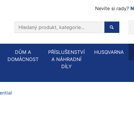
Nevíte si rady?
N
Prohledat web
Hledaný p
DŮM A
PŘÍSLUŠENSTVÍ
HUSQVARNA
DOMÁCNOST
A NÁHRADNÍ
DÍLY
ential