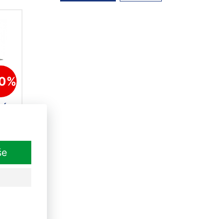
30%
ní
še