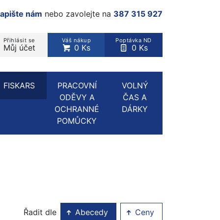
apište nám
nebo zavolejte na
387 315 927
Přihlásit se
Váš nákup
Poptávka ND
Můj účet
0 Ks
0 Ks
rodukt, kategorie...
FISKARS
PRACOVNÍ
VOLNÝ
ODĚVY A
ČAS A
OCHRANNÉ
DÁRKY
POMŮCKY
Řadit dle
Abecedy
Ceny