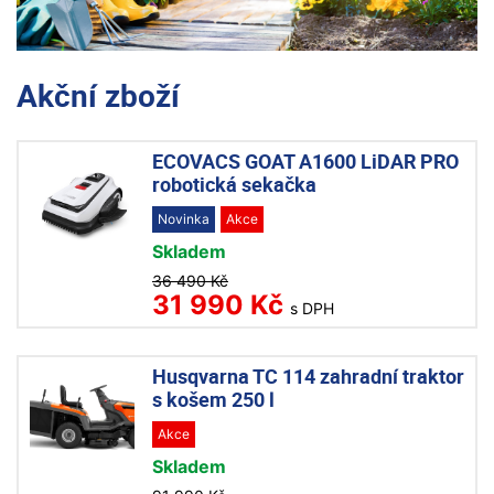
Akční zboží
ECOVACS GOAT A1600 LiDAR PRO
robotická sekačka
Novinka
Akce
Skladem
36 490 Kč
31 990 Kč
s DPH
Husqvarna TC 114 zahradní traktor
s košem 250 l
Akce
Skladem