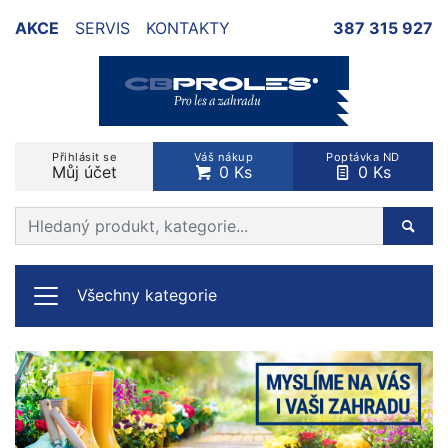
AKCE
SERVIS
KONTAKTY
387 315 927
Přihlásit se
Váš nákup
Poptávka ND
Můj účet
0 Ks
0 Ks
Prohledat web
Hleda
Všechny kategorie