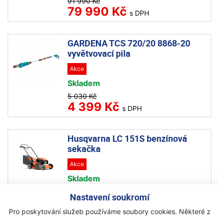
91 990 Kč
79 990 Kč
s DPH
GARDENA TCS 720/20 8868-20
vyvětvovací pila
Akce
Skladem
5 030 Kč
4 399 Kč
s DPH
Husqvarna LC 151S benzínová
sekačka
Akce
Skladem
15 990 Kč
Nastavení soukromí
14 490 Kč
s DPH
Pro poskytování služeb používáme soubory cookies. Některé z