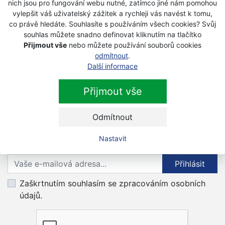
nich jsou pro fungování webu nutné, zatímco jiné nám pomohou
vylepšit váš uživatelský zážitek a rychleji vás navést k tomu,
co právě hledáte. Souhlasíte s používáním všech cookies? Svůj
souhlas můžete snadno definovat kliknutím na tlačítko
Přijmout vše
nebo můžete používání souborů cookies
odmítnout
.
Další informace
Příslušenství
Přijmout vše
dle typu pily / křovinořezu
Odmítnout
Newsletter
Nastavit
Přihlaste se k odběru novinek
Přihlásit
Zaškrtnutím souhlasím se zpracováním osobních
údajů.