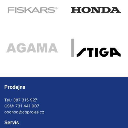
Prodejna
Tel.:
387 315 927
GSM:
731 441 907
obchod@cbproles.cz
Servis