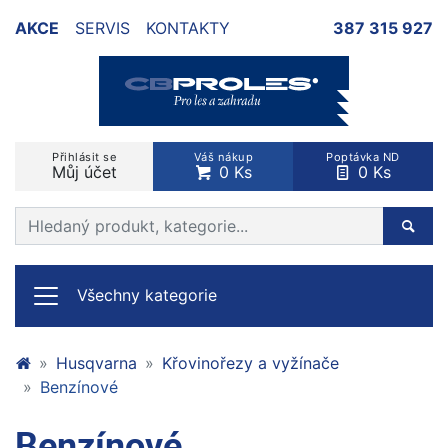
AKCE
SERVIS
KONTAKTY
387 315 927
Přihlásit se
Váš nákup
Poptávka ND
Můj účet
0 Ks
0 Ks
Prohledat web
Hleda
Všechny kategorie
Husqvarna
Křovinořezy a vyžínače
Benzínové
Benzínové