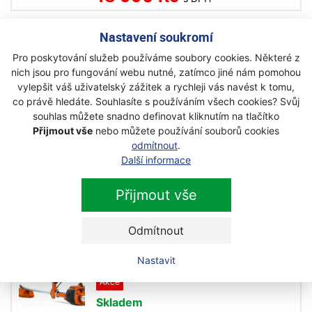
Nastavení soukromí
Husqvarna 535 RX křovinořez
Pro poskytování služeb používáme soubory cookies. Některé z
Nejprodávanější
nich jsou pro fungování webu nutné, zatímco jiné nám pomohou
Skladem
vylepšit váš uživatelský zážitek a rychleji vás navést k tomu,
co právě hledáte. Souhlasíte s používáním všech cookies? Svůj
22 490 Kč
souhlas můžete snadno definovat kliknutím na tlačítko
s DPH
Přijmout vše
nebo můžete používání souborů cookies
odmítnout
.
Další informace
Husqvarna 535 RxT křovinořez
Skladem
Přijmout vše
24 490 Kč
s DPH
Odmítnout
Husqvarna 545 RX křovinořez
Nastavit
Akce
Skladem