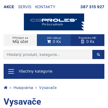
AKCE
SERVIS
KONTAKTY
387 315 927
Přihlásit se
Váš nákup
Poptávka ND
Můj účet
0 Ks
0 Ks
Prohledat web
Hleda
Všechny kategorie
Husqvarna
Vysavače
Vysavače