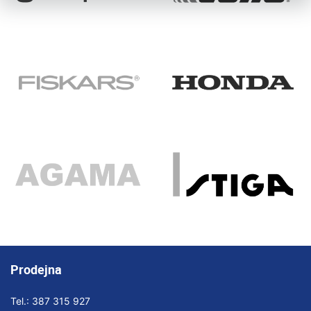
Prodejna
Tel.:
387 315 927