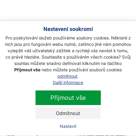
Nastavení soukromí
Newsletter
Pro poskytování služeb používáme soubory cookies. Některé z
nich jsou pro fungování webu nutné, zatímco jiné nám pomohou
Přihlaste se k odběru novinek
Přihlásit
vylepšit váš uživatelský zážitek a rychleji vás navést k tomu,
co právě hledáte. Souhlasíte s používáním všech cookies? Svůj
Zaškrtnutím souhlasím se zpracováním osobních
souhlas můžete snadno definovat kliknutím na tlačítko
údajů.
Přijmout vše
nebo můžete používání souborů cookies
odmítnout
.
Další informace
Přijmout vše
Odmítnout
Nastavit