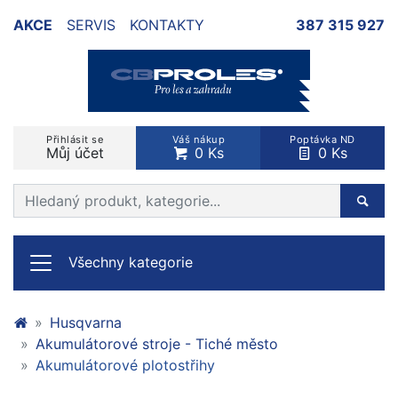
AKCE
SERVIS
KONTAKTY
387 315 927
Přihlásit se
Váš nákup
Poptávka ND
Můj účet
0 Ks
0 Ks
Prohledat web
Hleda
Všechny kategorie
Husqvarna
Akumulátorové stroje - Tiché město
Akumulátorové plotostřihy