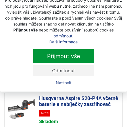
Pro poskytování služeb používáme soubory cookies. Některé z
na živý plot
nich jsou pro fungování webu nutné, zatímco jiné nám pomohou
Na objednávku
vylepšit váš uživatelský zážitek a rychleji vás navést k tomu,
co právě hledáte. Souhlasíte s používáním všech cookies? Svůj
6 690 Kč
souhlas můžete snadno definovat kliknutím na tlačítko
s DPH
Přijmout vše
nebo můžete používání souborů cookies
odmítnout
.
Husqvarna Aspire S20-P4A bez
Další informace
baterie a nabíječky zastřihovač
Přijmout vše
Akce
Na objednávku
Odmítnout
3 490 Kč
s DPH
Nastavit
Husqvarna Aspire S20-P4A včetně
baterie a nabíječky zastřihovač
Akce
Skladem