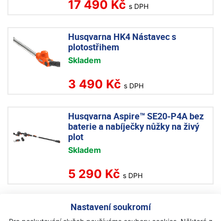
17 490 Kč
s DPH
Husqvarna HK4 Nástavec s
plotostřihem
Skladem
3 490 Kč
s DPH
Husqvarna Aspire™ SE20-P4A bez
baterie a nabíječky nůžky na živý
plot
Skladem
5 290 Kč
s DPH
Husqvarna Aspire™ SE20-P4A
Nastavení soukromí
včetně baterie a nabíječky nůžky