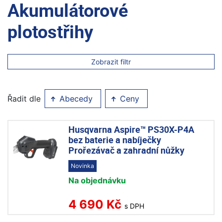
Akumulátorové
plotostřihy
Zobrazit filtr
Řadit dle
Abecedy
Ceny
Husqvarna Aspire™ PS30X-P4A
bez baterie a nabíječky
Prořezávač a zahradní nůžky
Novinka
Na objednávku
4 690 Kč
s DPH