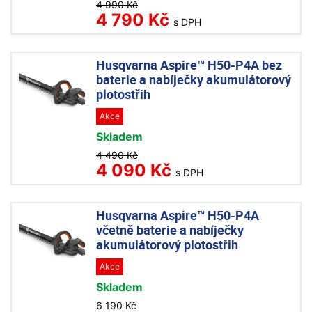
4 990 Kč
4 790 Kč
s DPH
Husqvarna Aspire™ H50-P4A bez
baterie a nabíječky akumulátorový
plotostřih
Akce
Skladem
4 490 Kč
4 090 Kč
s DPH
Husqvarna Aspire™ H50-P4A
včetně baterie a nabíječky
akumulátorový plotostřih
Akce
Skladem
6 190 Kč