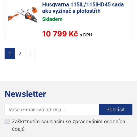
Husqvarna 115iL/115iHD45 sada
aku vyžínač a plotostřih
Skladem
10 799 Kč
s DPH
1
2
›
Newsletter
Přihlaste se k odběru novinek
Přihlásit
Zaškrtnutím souhlasím se zpracováním osobních
údajů.