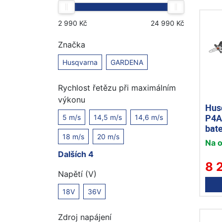
Značka
Husqvarna
GARDENA
Rychlost řetězu při maximálním
výkonu
Hus
P4A 
5 m/s
14,5 m/s
14,6 m/s
bate
18 m/s
20 m/s
proř
Na 
Dalších 4
8 
Napětí (V)
18V
36V
Zdroj napájení