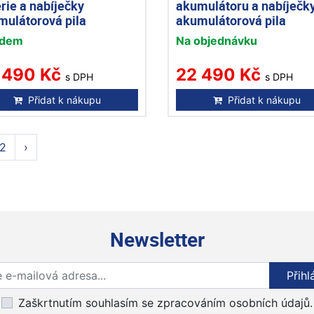
rie a nabíječky
akumulátoru a nabíječk
mulátorová pila
akumulátorová pila
adem
Na objednávku
 490 Kč
22 490 Kč
s DPH
s DPH
Přidat k nákupu
Přidat k nákupu
2
›
Newsletter
Přihlaste se k odběru novinek
Přihl
Zaškrtnutím souhlasím se zpracováním osobních údajů.