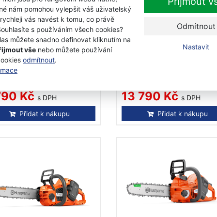
Přijmout v
iné nám pomohou vylepšit váš uživatelský
 rychleji vás navést k tomu, co právě
Odmítnout
Souhlasíte s používáním všech cookies?
qvarna 242i bez baterie
Husqvarna 242i včetně
las můžete snadno definovat kliknutím na
abíječky akumulátorová
baterie a nabíječky
Nastavit
řijmout vše
nebo můžete používání
akumulátorová pila
cookies
odmítnout
.
ormace
adem
Skladem
790 Kč
13 790 Kč
s DPH
s DPH
Přidat k nákupu
Přidat k nákupu