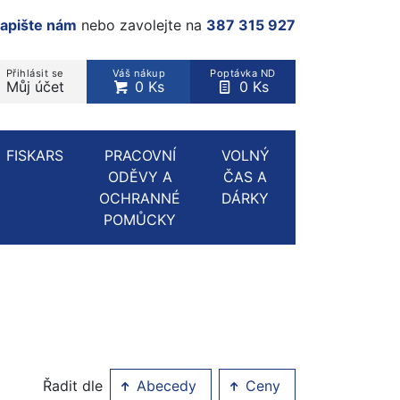
apište nám
nebo zavolejte na
387 315 927
Přihlásit se
Váš nákup
Poptávka ND
Můj účet
0 Ks
0 Ks
rodukt, kategorie...
FISKARS
PRACOVNÍ
VOLNÝ
ODĚVY A
ČAS A
OCHRANNÉ
DÁRKY
POMŮCKY
Řadit dle
Abecedy
Ceny