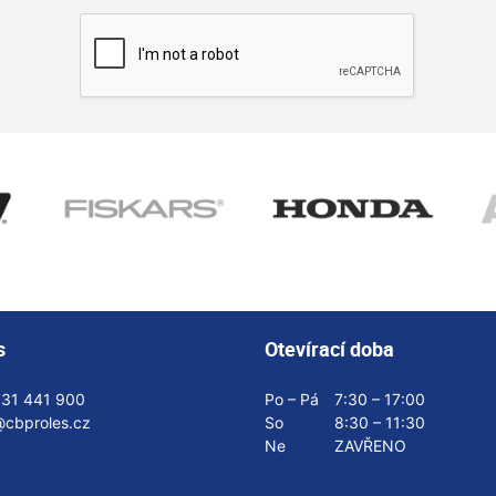
s
Otevírací doba
731 441 900
Po – Pá
7:30 – 17:00
@cbproles.cz
So
8:30 – 11:30
Ne
ZAVŘENO