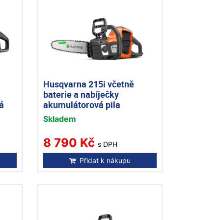
-
Husqvarna 215i včetně
baterie a nabíječky
á
akumulátorová pila
Skladem
8 790 Kč
s DPH
Přidat k nákupu