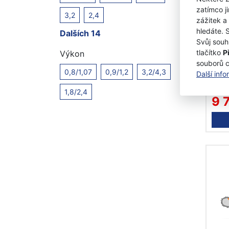
zatímco j
3,2
2,4
zážitek a
hledáte. 
Dalších 14
Hus
Svůj souh
a n
tlačítko
P
Výkon
pila
souborů 
0,8/1,07
0,9/1,2
3,2/4,3
Další inf
Skl
1,8/2,4
9 