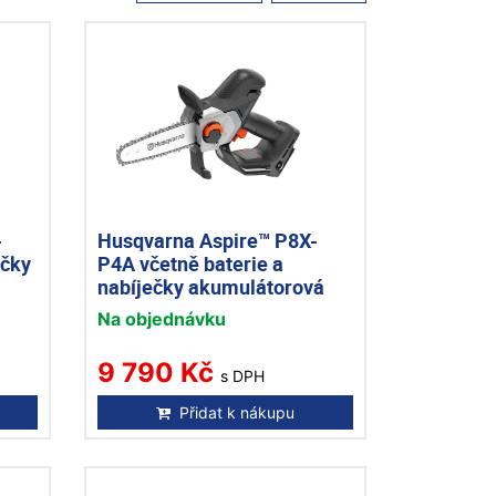
-
Husqvarna Aspire™ P8X-
ečky
P4A včetně baterie a
nabíječky akumulátorová
pilka
Na objednávku
9 790 Kč
s DPH
Přidat k nákupu