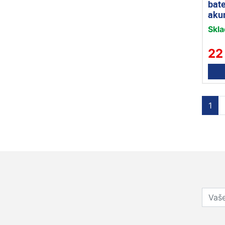
bate
aku
Skl
22
1