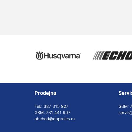
Prodejna
Servi
Tel.:
387 315 927
GSM:
GSM:
731 441 907
servis
obchod@cbproles.cz