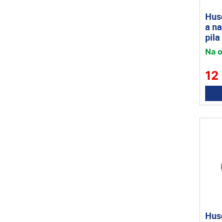
Hus
a n
pila
Na 
12
Hus