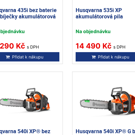
qvarna 435i bez baterie
Husqvarna 535i XP
abíječky akumulátorová
akumulátorová pila
objednávku
Na objednávku
 290 Kč
14 490 Kč
s DPH
s DPH
Přidat k nákupu
Přidat k nákupu
qvarna 540i XP® bez
Husqvarna 540i XP® G 