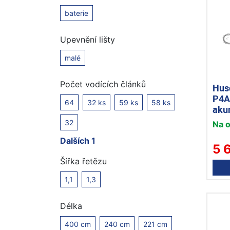
baterie
Upevnění lišty
malé
Počet vodících článků
Hus
P4A
64
32 ks
59 ks
58 ks
aku
32
Na 
Dalších 1
5 
Šířka řetězu
1,1
1,3
Délka
400 cm
240 cm
221 cm