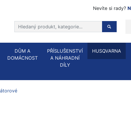
Nevíte si rady?
N
Prohledat web
Hledaný p
DŮM A
PŘÍSLUŠENSTVÍ
HUSQVARNA
DOMÁCNOST
A NÁHRADNÍ
DÍLY
átorové