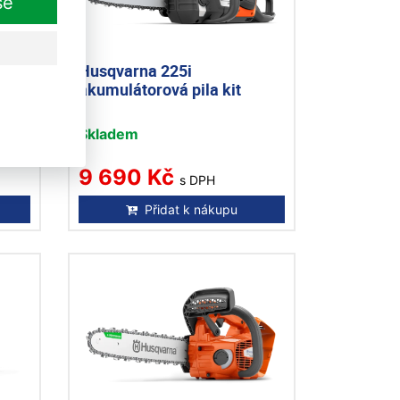
še
Husqvarna 225i
akumulátorová pila kit
Skladem
9 690 Kč
s DPH
Přidat k nákupu