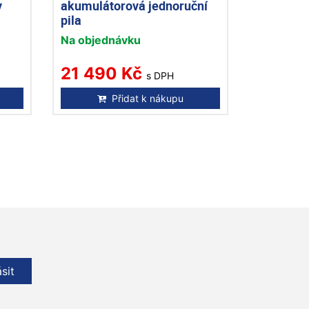
y
akumulátorová jednoruční
pila
Na objednávku
21 490 Kč
s DPH
Přidat k nákupu
ásit