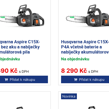
qvarna Aspire C15X-
Husqvarna Aspire C15X
 bez aku a nabíječky
P4A včetně baterie a
mulátorová pila
nabíječky akumulátorov
pila
objednávku
Na objednávku
690 Kč
8 290 Kč
s DPH
s DPH
Přidat k nákupu
Přidat k nákupu
Novinka