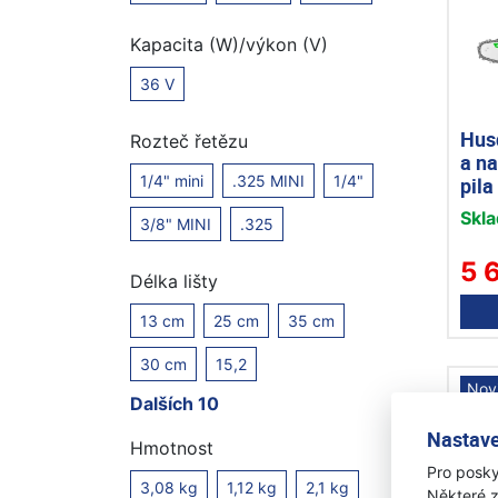
Kapacita (W)/výkon (V)
36 V
Hus
Rozteč řetězu
a n
1/4" mini
.325 MINI
1/4"
pila
Skl
3/8" MINI
.325
5 
Délka lišty
13 cm
25 cm
35 cm
30 cm
15,2
Nov
Dalších 10
Nastave
Hmotnost
Pro posky
3,08 kg
1,12 kg
2,1 kg
Některé z