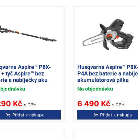
qvarna Aspire™ P8X-
Husqvarna Aspire™ P8X
+ tyč Aspire™ bez
P4A bez baterie a nabíj
rie a nabíječky aku
akumulátorová pilka
ezávací pila
objednávku
Na objednávku
290 Kč
6 490 Kč
s DPH
s DPH
Přidat k nákupu
Přidat k nákupu