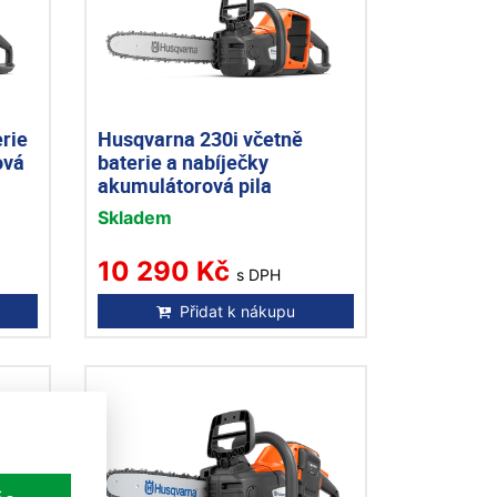
rie
Husqvarna 230i včetně
ová
baterie a nabíječky
akumulátorová pila
Skladem
10 290 Kč
s DPH
Přidat k nákupu