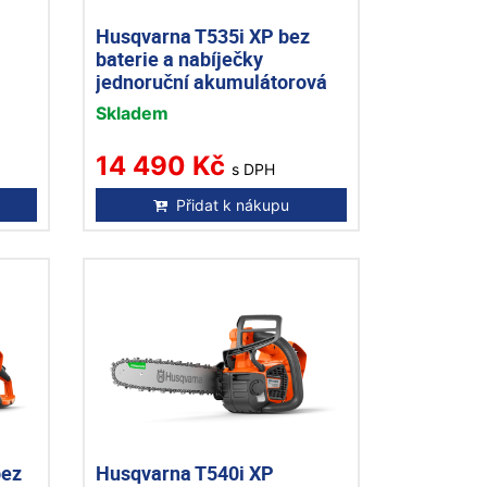
Husqvarna T535i XP bez
baterie a nabíječky
jednoruční akumulátorová
pila
Skladem
14 490 Kč
s DPH
Přidat k nákupu
bez
Husqvarna T540i XP