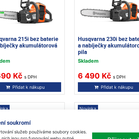
qvarna 215i bez baterie
Husqvarna 230i bez bate
abíječky akumulátorová
a nabíječky akumulátor
pila
adem
Skladem
690 Kč
6 490 Kč
s DPH
s DPH
Přidat k nákupu
Přidat k nákupu
inka
Novinka
ní soukromí
tování služeb používáme soubory cookies.
 nich jsou pro fungování webu nutné,