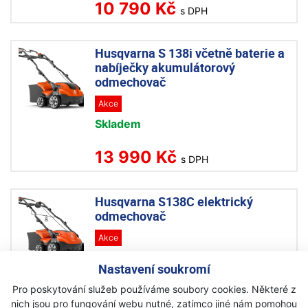
10 790 Kč
s DPH
Husqvarna S 138i včetně baterie a
nabíječky akumulátorový
odmechovač
Akce
Skladem
13 990 Kč
s DPH
Husqvarna S138C elektrický
odmechovač
Akce
Skladem
Nastavení soukromí
6 990 Kč
Pro poskytování služeb používáme soubory cookies. Některé z
s DPH
nich jsou pro fungování webu nutné, zatímco jiné nám pomohou