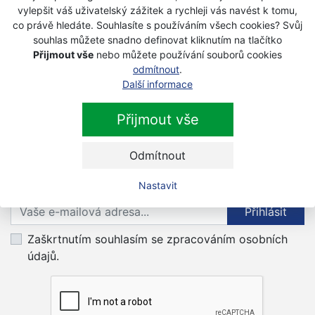
vylepšit váš uživatelský zážitek a rychleji vás navést k tomu,
co právě hledáte. Souhlasíte s používáním všech cookies? Svůj
Husqvarna S 500 Pro odmechovač
souhlas můžete snadno definovat kliknutím na tlačítko
Na objednávku
Přijmout vše
nebo můžete používání souborů cookies
odmítnout
.
36 990 Kč
s DPH
Další informace
Přijmout vše
Odmítnout
Newsletter
Nastavit
Přihlaste se k odběru novinek
Přihlásit
Zaškrtnutím souhlasím se zpracováním osobních
údajů.