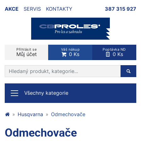
AKCE
SERVIS
KONTAKTY
387 315 927
Přihlásit se
Váš nákup
Poptávka ND
Můj účet
0 Ks
0 Ks
Prohledat web
Hleda
Všechny kategorie
Husqvarna
Odmechovače
Odmechovače