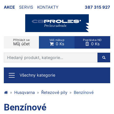
AKCE
SERVIS
KONTAKTY
387 315 927
Přihlásit se
Váš nákup
Poptávka ND
Můj účet
0 Ks
0 Ks
Prohledat web
Hleda
Všechny kategorie
Husqvarna
Řetezové pily
Benzínové
Benzínové