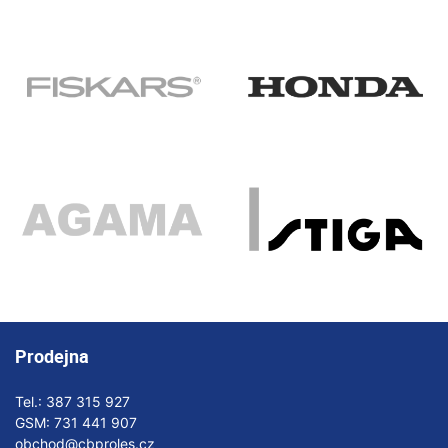
Prodejna
Tel.:
387 315 927
GSM:
731 441 907
obchod@cbproles.cz