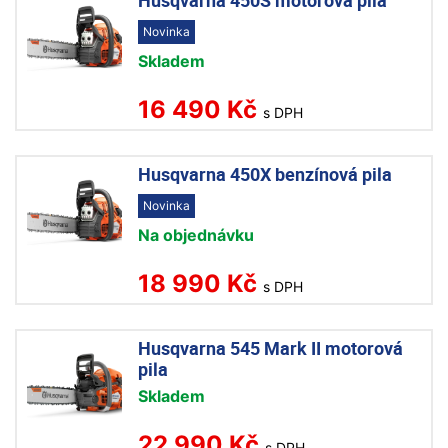
Husqvarna 450S motorová pila
Novinka
Skladem
16 490 Kč
s DPH
Husqvarna 450X benzínová pila
Novinka
Na objednávku
18 990 Kč
s DPH
Husqvarna 545 Mark II motorová
pila
Skladem
22 990 Kč
s DPH