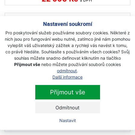
Husqvarna 565 benzínová pila
Nastavení soukromí
Skladem
Pro poskytování služeb používáme soubory cookies. Některé z
nich jsou pro fungování webu nutné, zatímco jiné nám pomohou
29 990 Kč
s DPH
vylepšit váš uživatelský zážitek a rychleji vás navést k tomu,
co právě hledáte. Souhlasíte s používáním všech cookies? Svůj
souhlas můžete snadno definovat kliknutím na tlačítko
Husqvarna 365 motorová pila
Přijmout vše
nebo můžete používání souborů cookies
Skladem
odmítnout
.
Další informace
25 990 Kč
s DPH
Přijmout vše
Husqvarna 543 XP motorová pila
Odmítnout
Na objednávku
Nastavit
18 990 Kč
s DPH