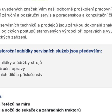
 uvedených značek Vám naši odborně proškolení pracovní
 záruční a pozáruční servis a poradenskou a konzultační či
 servisních techniků a prodejců jsou zárukou dokonalé znal
logických postupů stanovených výrobci při opravách s vyu
ckých zařízení.
eloroční nabídky servisních služeb jsou především:
hlídky a údržby strojů
áruční opravy
ích dílů a příslušenství
e:
 řetězů na míru
 a nožů do sekaček a zahradních traktorů