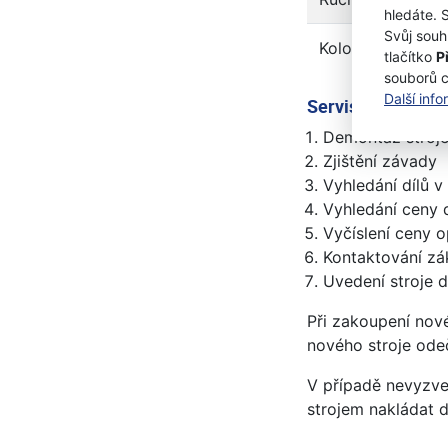
hledáte. 
Svůj souh
Kolová technika (
tlačítko
P
souborů 
Další inf
Servisní poplate
Demontáž stroj
Zjištění závady
Vyhledání dílů 
Vyhledání ceny 
Vyčíslení ceny 
Kontaktování zá
Uvedení stroje 
Při zakoupení nové
nového stroje ode
V případě nevyzve
strojem nakládat 