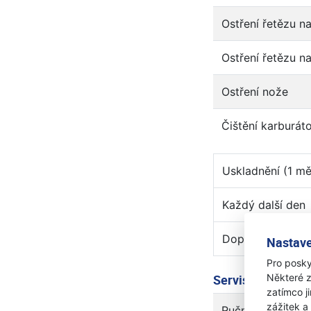
Ostření řetězu na
Ostření řetězu na
Ostření nože
Čištění karburát
Uskladnění (1 mě
Každý další den
Doprava k zákaz
Nastave
Pro posky
Některé z
Servisní poplatek
zatímco j
zážitek a
Ručně nesené str