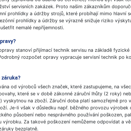
ství servisních zakázek. Proto našim zákazníkům doporu
ní prohlídky a údržby strojů, které probíhají mimo hlavní 
zónní prohlídky a údržby se výrazně snižuje riziko výskyt
šetřit nemalé nepříjemnosti.
opravy?
ravy stanoví přijímací technik servisu na základě fyzické 
. Podrobný rozpočet opravy vypracuje servisní technik po ko
e záruka?
vána od výrobců všech značek, které zastupujeme, na vše
povahy, které se v době zákonné záruční lhůty (2 roky) ne
et) vyskytnou na zboží. Záruční doba platí samozřejmě pro 
zboží. Je-li však v důsledku např. běžného provozu výrobe
kého působení nebo nesprávného používání poškozen, pak
u výrobku. Za takové poškození nemůžeme odpovídat a vě
záruky bezplatně.