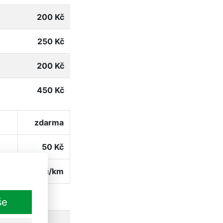
200 Kč
250 Kč
200 Kč
450 Kč
zdarma
50 Kč
18 Kč/km
še
sti