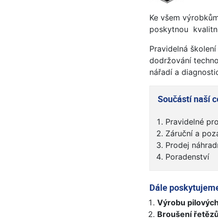
Ke všem výrobkům
poskytnou kvalitní
Pravidelná školení
dodržování techno
nářadí a diagnosti
Součástí naší c
Pravidelné pro
Záruční a poz
Prodej náhradn
Poradenství
Dále poskytujem
Výrobu pilových
Broušení řetězů