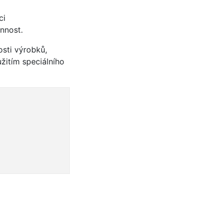
ci
nnost.
osti výrobků,
žitím speciálního