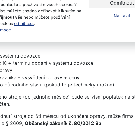
Odmítnout
Souhlasíte s používáním všech cookies?
las můžete snadno definovat kliknutím na
traktory, ridery)
950-2 000 Kč
dle složit
Nastavit
řijmout vše
nebo můžete používání
cookies
odmítnout
.
ormace
k obsahuje:
e
v systému dovozce
dílů + termínu dodání v systému dovozce
opravy
kazníka – vysvětlení opravy + ceny
do původního stavu (pokud to je technicky možné)
ho stroje (do jednoho měsíce) bude servisní poplatek na st
čten.
dnutí stroje do 6ti měsíců od ukončení opravy, může firma
dle § 2609,
Občanský zákoník č. 80/2012 Sb.