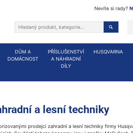
Nevíte si rady?
N
Prohledat web
Hledaný p
DŮM A
PŘÍSLUŠENSTVÍ
HUSQVARNA
DOMÁCNOST
A NÁHRADNÍ
DÍLY
ahradní a lesní techniky
rizovanými prodejci zahradní a lesní techniky firmy Husqva