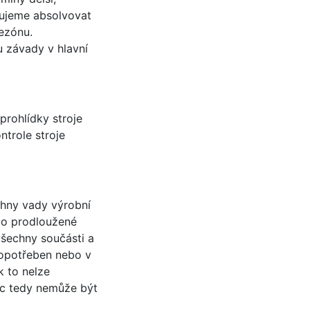
čujeme absolvovat
sezónu.
u závady v hlavní
prohlídky stroje
ntrole stroje
chny vady výrobní
bo prodloužené
všechny součásti a
k opotřeben nebo v
 to nelze
c tedy nemůže být