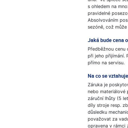
s ohledem na množ
pravidelné posezon
Absolvováním pose
sezóně, což může u
Jaká bude cena 
Předběžnou cenu op
při jeho přijímání
přímo na servisu.
Na co se vztahuj
Záruka je poskyto
nebo materiálové 
záruční lhůty (5 l
díly stroje resp. 
důsledku mechanic
považovat za vad
opravena v rámci 