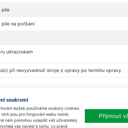
 pile
 pile na počkání
oru ultrazvukem
síc) při nevyzvednutí stroje z opravy po termínu opravy
níkovi
ní soukromí
tování služeb používáme soubory cookies.
 nich jsou pro fungování webu nutné,
 za zjištění závady:
Přijmout v
iné nám pomohou vylepšit váš uživatelský
 rychleji vás navést k tomu, co právě
oje
400-800 Kč
dle složito