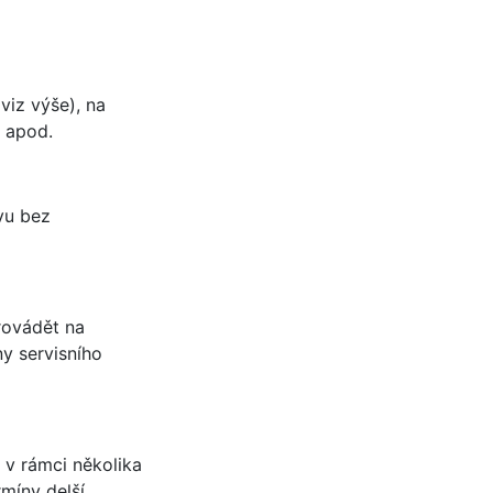
viz výše), na
y apod.
vu bez
rovádět na
ny servisního
 v rámci několika
míny delší,