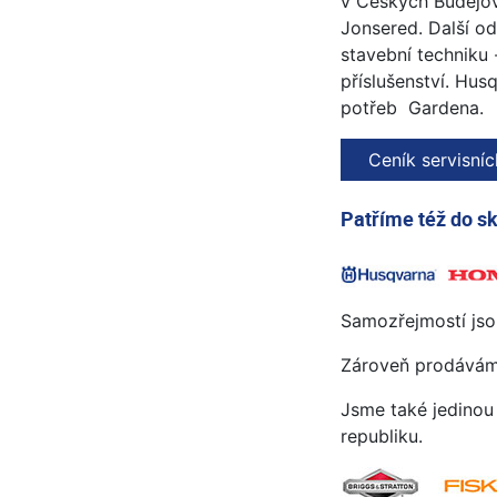
v Českých Budějov
Jonsered. Další od
stavební techniku 
příslušenství. Hus
potřeb Gardena.
Ceník servisníc
Patříme též do s
Samozřejmostí js
Zároveň prodávám
Jsme také jedino
republiku.