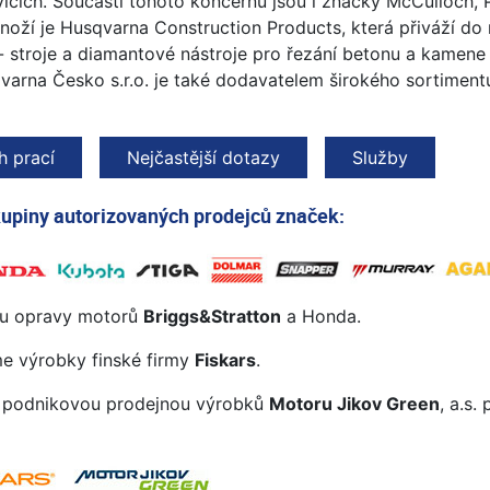
icích. Součástí tohoto koncernu jsou i značky McCulloch, 
noží je Husqvarna Construction Products, která přiváží do 
- stroje a diamantové nástroje pro řezání betonu a kamene
qvarna Česko s.r.o. je také dodavatelem širokého sortimen
h prací
Nejčastější dotazy
Služby
kupiny autorizovaných prodejců značek:
ou opravy motorů
Briggs&Stratton
a Honda.
e výrobky finské firmy
Fiskars
.
u podnikovou prodejnou výrobků
Motoru Jikov Green
, a.s.