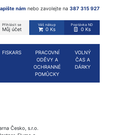
apište nám
nebo zavolejte na
387 315 927
Přihlásit se
Váš nákup
Poptávka ND
Můj účet
0 Ks
0 Ks
rodukt, kategorie...
FISKARS
PRACOVNÍ
VOLNÝ
ODĚVY A
ČAS A
OCHRANNÉ
DÁRKY
POMŮCKY
rna Česko, s.r.o.