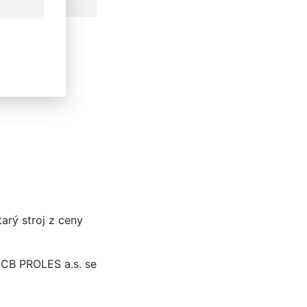
osti
arý stroj z ceny
 CB PROLES a.s. se