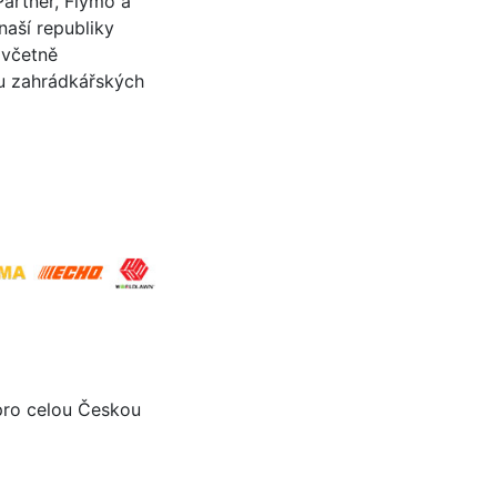
Partner, Flymo a
naší republiky
 včetně
tu zahrádkářských
 pro celou Českou