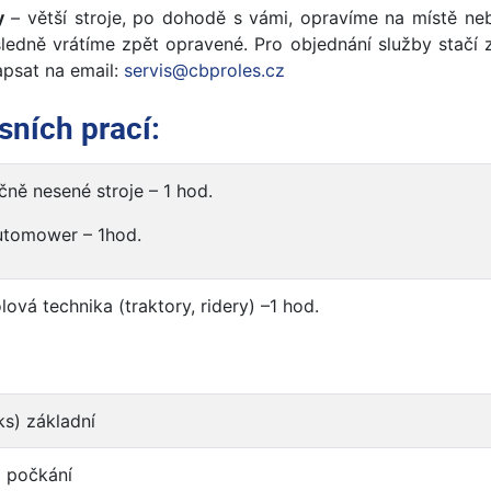
y
– větší stroje, po dohodě s vámi, opravíme na místě n
ledně vrátíme zpět opravené. Pro objednání služby stačí z
psat na email:
servis@cbproles.cz
sních prací:
čně nesené stroje – 1 hod.
utomower – 1hod.
lová technika (traktory, ridery) –1 hod.
ks) základní
a počkání