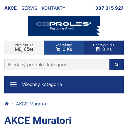
AKCE
SERVIS
KONTAKTY
387 315 927
Přihlásit se
Váš nákup
Poptávka ND
Můj účet
0 Ks
0 Ks
Prohledat web
Hleda
Všechny kategorie
AKCE Muratori
AKCE Muratori