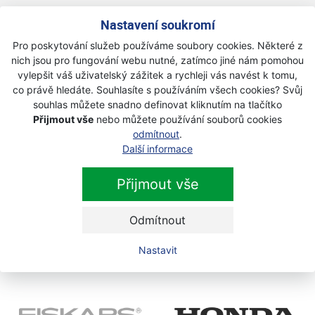
Přihlaste se k odběru novinek
Nastavení soukromí
Přihlásit
Pro poskytování služeb používáme soubory cookies. Některé z
Zaškrtnutím souhlasím se zpracováním osobních
nich jsou pro fungování webu nutné, zatímco jiné nám pomohou
údajů.
vylepšit váš uživatelský zážitek a rychleji vás navést k tomu,
co právě hledáte. Souhlasíte s používáním všech cookies? Svůj
souhlas můžete snadno definovat kliknutím na tlačítko
Přijmout vše
nebo můžete používání souborů cookies
odmítnout
.
Další informace
Přijmout vše
Odmítnout
Nastavit