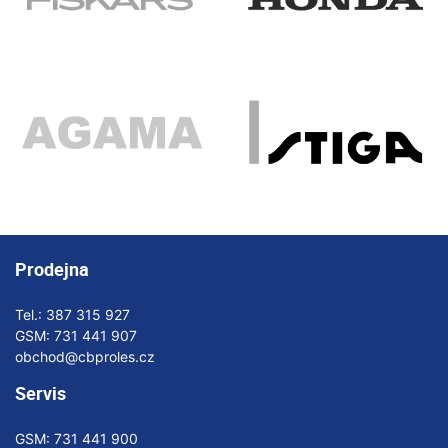
Prodejna
Tel.:
387 315 927
GSM:
731 441 907
obchod@cbproles.cz
Servis
GSM:
731 441 900