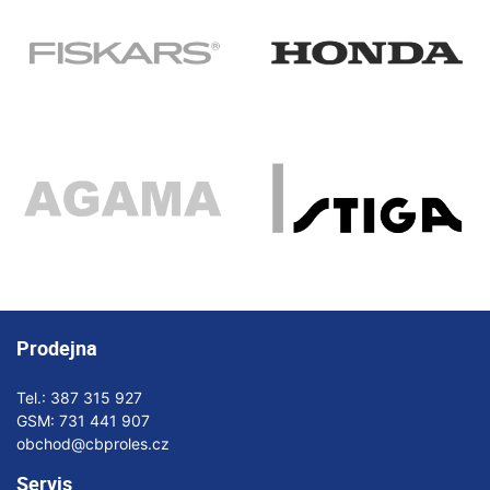
Prodejna
Tel.:
387 315 927
GSM:
731 441 907
obchod@cbproles.cz
Servis