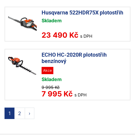
Husqvarna 522HDR75X plotostřih
Skladem
23 490 Kč
s DPH
ECHO HC-2020R plotostřih
benzínový
Akce
Skladem
9 995 Kč
7 995 Kč
s DPH
1
2
›