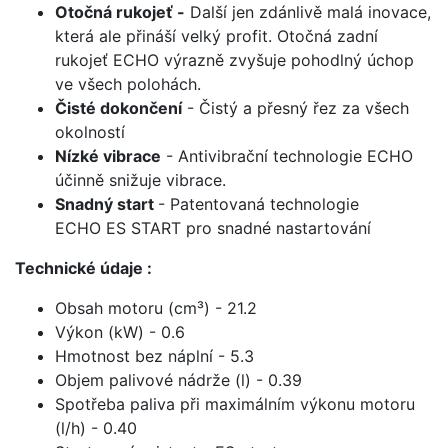
Otočná rukojeť -
Další jen zdánlivě malá inovace,
která ale přináší velký profit. Otočná zadní
rukojeť ECHO výrazně zvyšuje pohodlný úchop
ve všech polohách.
Čisté dokončení
- Čistý a přesný řez za všech
okolností
Nízké vibrace
- Antivibrační technologie ECHO
účinně snižuje vibrace.
Snadný start
- Patentovaná technologie
ECHO ES START pro snadné nastartování
Technické údaje :
Obsah motoru (cm³) - 21.2
Výkon (kW) - 0.6
Hmotnost bez náplní - 5.3
Objem palivové nádrže (l) - 0.39
Spotřeba paliva při maximálním výkonu motoru
(l/h) - 0.40