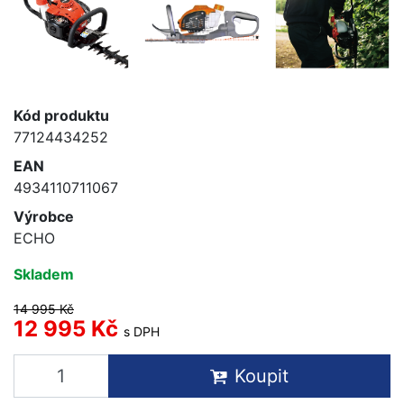
Kód produktu
77124434252
EAN
4934110711067
Výrobce
ECHO
Skladem
14 995 Kč
12 995 Kč
s DPH
Koupit