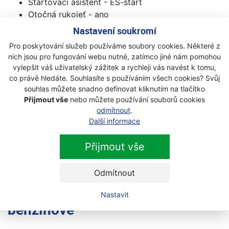
Startovací asistent - ES-start
Otočná rukojeť - ano
Antivibrační systém - ano
Nastavení soukromí
Typ nože - oboustranná
Pro poskytování služeb používáme soubory cookies. Některé z
Délka řezu - 744 mm
nich jsou pro fungování webu nutné, zatímco jiné nám pomohou
Rozteč zubů - 35
vylepšit váš uživatelský zážitek a rychleji vás navést k tomu,
Nastavení lišty - bez použïtí nářadí
co právě hledáte. Souhlasíte s používáním všech cookies? Svůj
Počet řezů za minutu - 3600
souhlas můžete snadno definovat kliknutím na tlačítko
Přijmout vše
nebo můžete používání souborů cookies
Vibrace přední/zadní rukojeť (m/s²) - 3.9 / 4.8
odmítnout
.
Hladina akustického tlaku (dB (A)) - 96.2
Další informace
Hladina akustického výkonu (dB (A)) - 106.4
CO² (g/kW・h) - 1372
Přijmout vše
Výkon (HP) - 0.8
Odmítnout
Další produkty z kategorie
Nastavit
benzínové