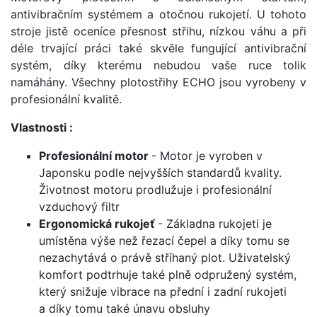
antivibračním systémem a otočnou rukojetí. U tohoto
stroje jistě oceníce přesnost střihu, nízkou váhu a při
déle trvající práci také skvěle fungující antivibrační
systém, díky kterému nebudou vaše ruce tolik
namáhány. Všechny plotostřihy ECHO jsou vyrobeny v
profesionální kvalitě.
Vlastnosti :
Profesionální motor
- Motor je vyroben v
Japonsku podle nejvyšších standardů kvality.
Životnost motoru prodlužuje i profesionální
vzduchový filtr
Ergonomická rukojeť
- Základna rukojeti je
umístěna výše než řezací čepel a díky tomu se
nezachytává o právě stříhaný plot. Uživatelský
komfort podtrhuje také plně odpružený systém,
který snižuje vibrace na přední i zadní rukojeti
a díky tomu také únavu obsluhy