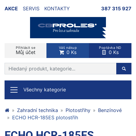
AKCE
SERVIS
KONTAKTY
387 315 927
Přihlásit se
Váš nákup
Poptávka ND
Můj účet
0 Ks
0 Ks
Prohledat web
Hleda
Všechny kategorie
Zahradní technika
Plotostřihy
Benzínové
ECHO HCR-185ES plotostřih
ECHO HCR-185ES