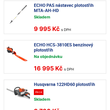
ECHO PAS nástavec plotostřih
MTA-AH-HD
Skladem
9 995 Kč
s DPH
ECHO HCS-3810ES benzínový
plotostřih
Na objednávku
16 995 Kč
s DPH
Husqvarna 122HD60 plotostřih
Akce
Skladem