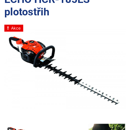
plotostřih
Akce