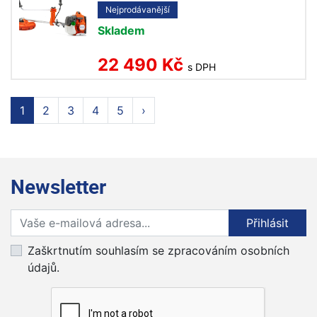
Nejprodávanější
Skladem
22 490 Kč
s DPH
1
2
3
4
5
›
Newsletter
Přihlaste se k odběru novinek
Přihlásit
Zaškrtnutím souhlasím se zpracováním osobních
údajů.