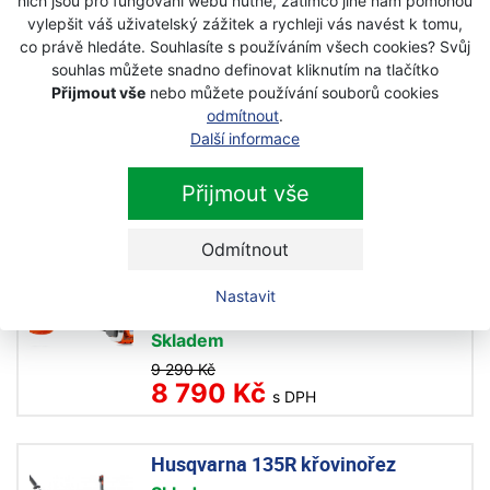
nich jsou pro fungování webu nutné, zatímco jiné nám pomohou
5 490 Kč
vylepšit váš uživatelský zážitek a rychleji vás navést k tomu,
s DPH
co právě hledáte. Souhlasíte s používáním všech cookies? Svůj
souhlas můžete snadno definovat kliknutím na tlačítko
Přijmout vše
nebo můžete používání souborů cookies
Husqvarna 122R
odmítnout
.
vyžínač/křovinořez
Další informace
Skladem
Přijmout vše
7 190 Kč
s DPH
Odmítnout
Husqvarna 129 R křovinořez
Nastavit
Akce
Skladem
9 290 Kč
8 790 Kč
s DPH
Husqvarna 135R křovinořez