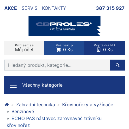
AKCE
SERVIS
KONTAKTY
387 315 927
Přihlásit se
Váš nákup
Poptávka ND
Můj účet
0 Ks
0 Ks
Prohledat web
Hleda
Všechny kategorie
Zahradní technika
Křovinořezy a vyžínače
Benzínové
ECHO PAS nástavec zarovnávač trávníku
křovinořez