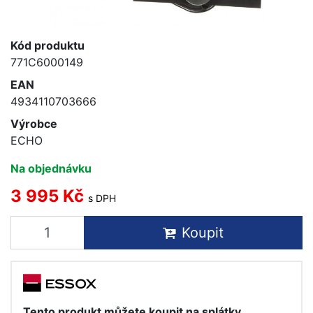
Kód produktu
771C6000149
EAN
4934110703666
Výrobce
ECHO
Na objednávku
3 995 Kč
s DPH
Koupit
Tento produkt můžete koupit na splátky