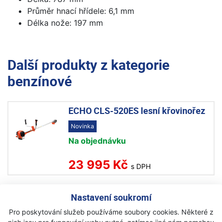
Průměr hnací hřídele: 6,1 mm
Délka nože: 197 mm
Další produkty z kategorie
benzínové
ECHO CLS-520ES lesní křovinořez
Novinka
Na objednávku
23 995 Kč
s DPH
Husqvarna 122C vyžínač
Nastavení soukromí
Skladem
Pro poskytování služeb používáme soubory cookies. Některé z