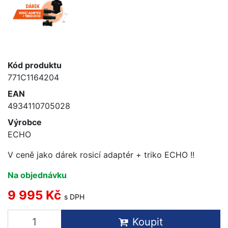
Kód produktu
771C1164204
EAN
4934110705028
Výrobce
ECHO
V ceně jako dárek rosicí adaptér + triko ECHO !!
Na objednávku
9 995 Kč
s DPH
Koupit