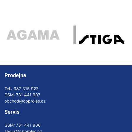
Prodejna
Tel.:
387 315 927
GSM:
731 441 907
obchod@cbproles.cz
Servis
GSM:
731 441 900
servis@cbproles.cz