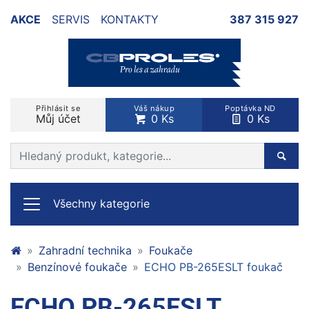
AKCE
SERVIS
KONTAKTY
387 315 927
Přihlásit se
Váš nákup
Poptávka ND
Můj účet
0 Ks
0 Ks
Prohledat web
Hleda
Všechny kategorie
Zahradní technika
Foukače
Benzínové foukače
ECHO PB-265ESLT foukač
ECHO PB-265ESLT