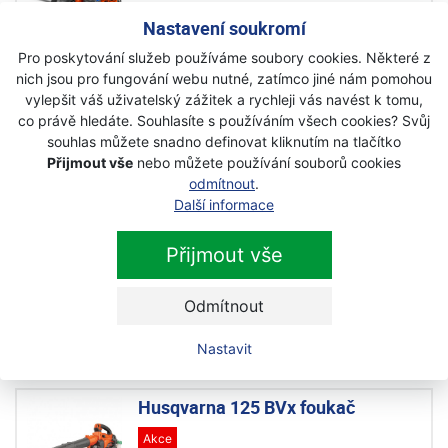
Skladem
Nastavení soukromí
11 290 Kč
Pro poskytování služeb používáme soubory cookies. Některé z
s DPH
nich jsou pro fungování webu nutné, zatímco jiné nám pomohou
vylepšit váš uživatelský zážitek a rychleji vás navést k tomu,
co právě hledáte. Souhlasíte s používáním všech cookies? Svůj
Husqvarna 360Bt foukač zádový
souhlas můžete snadno definovat kliknutím na tlačítko
Na objednávku
Přijmout vše
nebo můžete používání souborů cookies
odmítnout
.
15 999 Kč
Další informace
s DPH
Přijmout vše
Husqvarna 125B foukač
Na objednávku
Odmítnout
7 999 Kč
s DPH
Nastavit
Husqvarna 125 BVx foukač
Akce