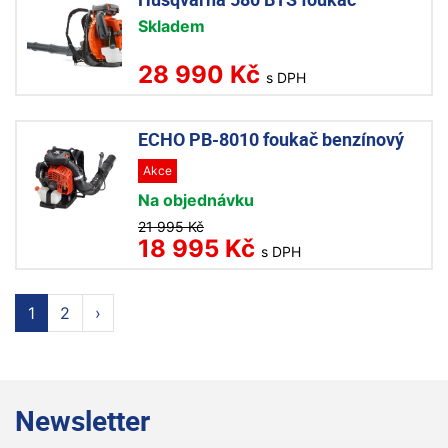
Skladem
28 990 Kč
s DPH
ECHO PB-8010 foukač benzínový
Akce
Na objednávku
21 995 Kč
18 995 Kč
s DPH
1
2
›
Newsletter