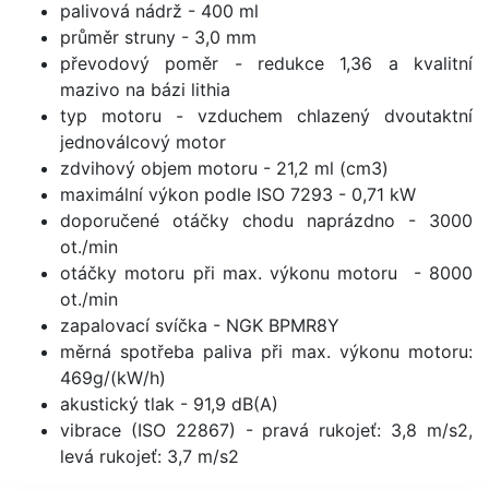
palivová nádrž - 400 ml
průměr struny - 3,0 mm
převodový poměr - redukce 1,36 a kvalitní
mazivo na bázi lithia
typ motoru - vzduchem chlazený dvoutaktní
jednoválcový motor
zdvihový objem motoru - 21,2 ml (cm3)
maximální výkon podle ISO 7293 - 0,71 kW
doporučené otáčky chodu naprázdno - 3000
ot./min
otáčky motoru při max. výkonu motoru - 8000
ot./min
zapalovací svíčka - NGK BPMR8Y
měrná spotřeba paliva při max. výkonu motoru:
469g/(kW/h)
akustický tlak - 91,9 dB(A)
vibrace (ISO 22867) - pravá rukojeť: 3,8 m/s2,
levá rukojeť: 3,7 m/s2