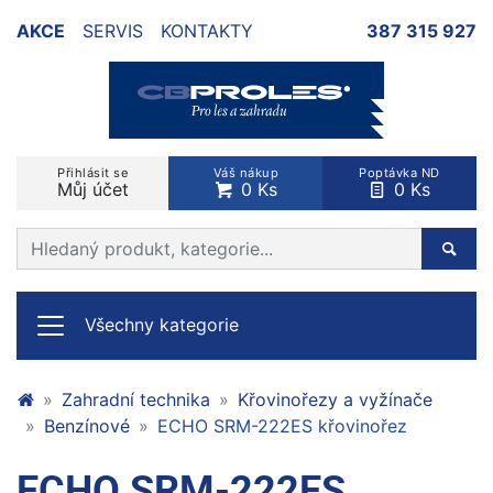
AKCE
SERVIS
KONTAKTY
387 315 927
Přihlásit se
Váš nákup
Poptávka ND
Můj účet
0 Ks
0 Ks
Prohledat web
Hleda
Všechny kategorie
Zahradní technika
Křovinořezy a vyžínače
Benzínové
ECHO SRM-222ES křovinořez
ECHO SRM-222ES