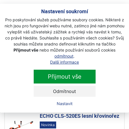
Nastavení soukromí
Související produkty
Pro poskytování služeb používáme soubory cookies. Některé z
nich jsou pro fungování webu nutné, zatímco jiné nám pomohou
ECHO Olej Power Blend X 1l
vylepšit váš uživatelský zážitek a rychleji vás navést k tomu,
co právě hledáte. Souhlasíte s používáním všech cookies? Svůj
Akce
souhlas můžete snadno definovat kliknutím na tlačítko
Skladem
Přijmout vše
nebo můžete používání souborů cookies
odmítnout
.
310 Kč
Další informace
270 Kč
s DPH
Přijmout vše
Další produkty z kategorie
Odmítnout
benzínové
Nastavit
ECHO CLS-520ES lesní křovinořez
Novinka