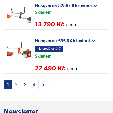
Husqvarna 525Rx II křovinořez
Skladem
13 790 Kč
s DPH
Husqvarna 535 RX křovinořez
Nejprodávanější
Skladem
22 490 Kč
s DPH
1
2
3
4
5
›
Newsletter