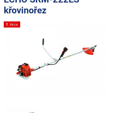
křovinořez
Akce