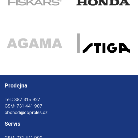
Prodejna
Tel.:
387 315 927
GSM:
731 441 907
obchod@cbproles.cz
Servis
GSM:
731 441 900