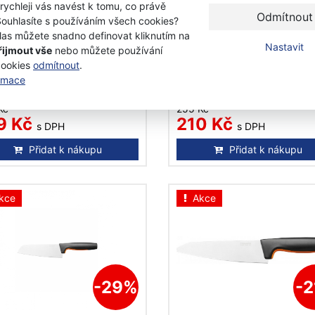
-20%
-
 rychleji vás navést k tomu, co právě
Odmítnout
Souhlasíte s používáním všech cookies?
las můžete snadno definovat kliknutím na
ars FF Loupací nůž se
Fiskars FF FF Loupací n
Nastavit
řijmout vše
nebo můžete používání
nutou čepelí 1057545
rovnou čepelí 8 cm 105
cookies
odmítnout
.
ormace
adem
Skladem
Kč
255 Kč
9 Kč
210 Kč
s DPH
s DPH
Přidat k nákupu
Přidat k nákupu
kce
Akce
-29%
-