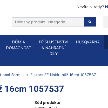
Nevíte si rady?
N
Prohledat web
Hledaný p
DŮM A
PŘÍSLUŠENSTVÍ
HUSQVARNA
DOMÁCNOST
A NÁHRADNÍ
DÍLY
tional Form +
Fiskars FF Nakiri nůž 16cm 1057537
nůž 16cm 1057537
Kód produktu