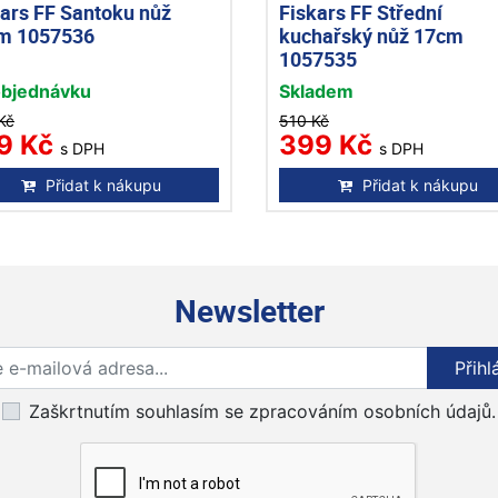
kars FF Santoku nůž
Fiskars FF Střední
m 1057536
kuchařský nůž 17cm
1057535
objednávku
Skladem
Kč
510 Kč
9 Kč
399 Kč
s DPH
s DPH
Přidat k nákupu
Přidat k nákupu
Newsletter
Přihlaste se k odběru novinek
Přihl
Zaškrtnutím souhlasím se zpracováním osobních údajů.