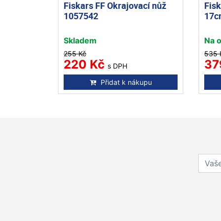
Fiskars FF Okrajovací nůž
Fis
1057542
17c
Skladem
Na 
255 Kč
535 
220 Kč
37
s DPH
Přidat k nákupu