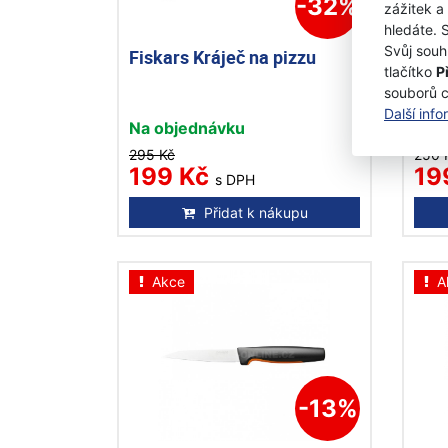
-32%
zážitek a
hledáte. 
Svůj souh
Fiskars Kráječ na pizzu
Fisk
tlačítko
P
zah
souborů 
Další inf
Na objednávku
Skl
295 Kč
250 
199 Kč
19
s DPH
Přidat k nákupu
Akce
A
-13%