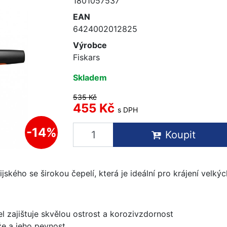
1801057537
EAN
6424002012825
Výrobce
Fiskars
Skladem
535 Kč
455 Kč
s DPH
-14%
Koupit
jského se širokou čepelí, která je ideální pro krájení velkýc
l zajištuje skvělou ostrost a korozivzdornost
že a jeho pevnost