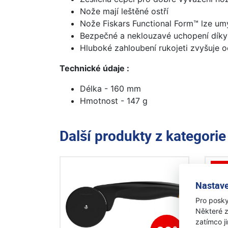
Nože mají leštěné ostří
Nože Fiskars Functional Form™ lze u
Bezpečné a neklouzavé uchopení díky
Hluboké zahloubení rukojeti zvyšuje o
Technické údaje :
Délka - 160 mm
Hmotnost - 147 g
Další produkty z kategori
A
Nastave
Pro posky
Některé z
zatímco j