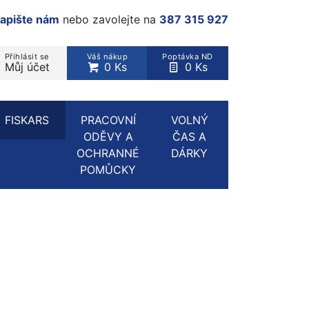
apište nám
nebo zavolejte na
387 315 927
Přihlásit se
Váš nákup
Poptávka ND
Můj účet
0 Ks
0 Ks
rodukt, kategorie...
FISKARS
PRACOVNÍ
VOLNÝ
ODĚVY A
ČAS A
OCHRANNÉ
DÁRKY
POMŮCKY