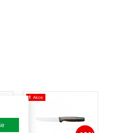
Akce
še