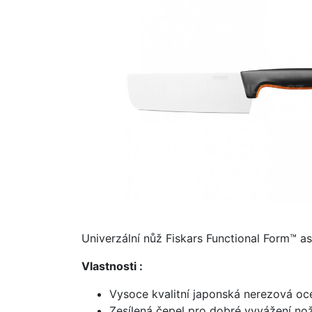
Univerzální nůž Fiskars Functional Form™ asi
Vlastnosti :
Vysoce kvalitní japonská nerezová oce
Zesílená čepel pro dobré vyvážení no