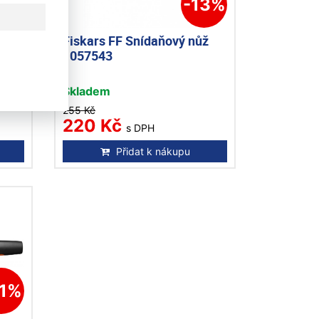
17%
-13%
ůž s
Fiskars FF Snídaňový nůž
7544
1057543
Skladem
255 Kč
220 Kč
s DPH
Přidat k nákupu
21%