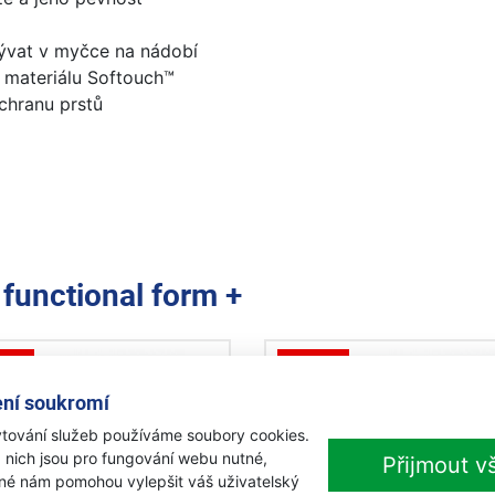
mývat v myčce na nádobí
 materiálu Softouch™
chranu prstů
e
functional form +
kce
Akce
ní soukromí
tování služeb používáme soubory cookies.
 nich jsou pro fungování webu nutné,
Přijmout v
iné nám pomohou vylepšit váš uživatelský