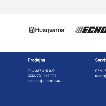
Prodejna
Servi
Tel.:
387 315 927
GSM:
GSM:
731 441 907
servis
obchod@cbproles.cz