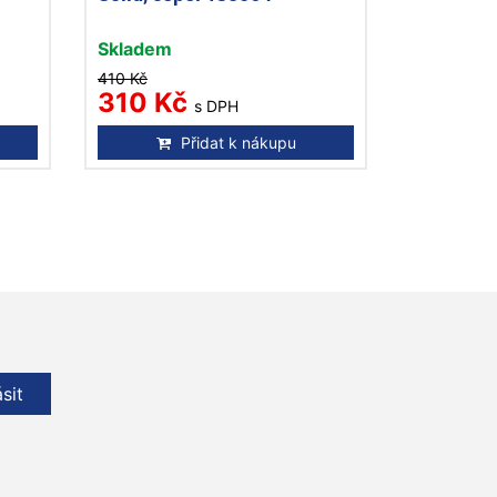
Skladem
410 Kč
310 Kč
s DPH
Přidat k nákupu
ásit