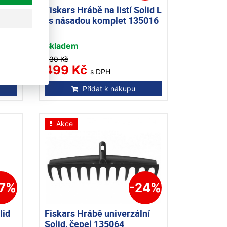
lid
Fiskars Hrábě na listí Solid L
, s násadou komplet 135016
Skladem
630 Kč
499 Kč
s DPH
Přidat k nákupu
Akce
27%
-24%
lid
Fiskars Hrábě univerzální
Solid, čepel 135064