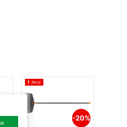
Akce
-20%
še