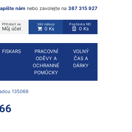
apište nám
nebo zavolejte na
387 315 927
Přihlásit se
Váš nákup
Poptávka ND
Můj účet
0 Ks
0 Ks
rodukt, kategorie...
FISKARS
PRACOVNÍ
VOLNÝ
ODĚVY A
ČAS A
OCHRANNÉ
DÁRKY
POMŮCKY
ásadou 135066
066