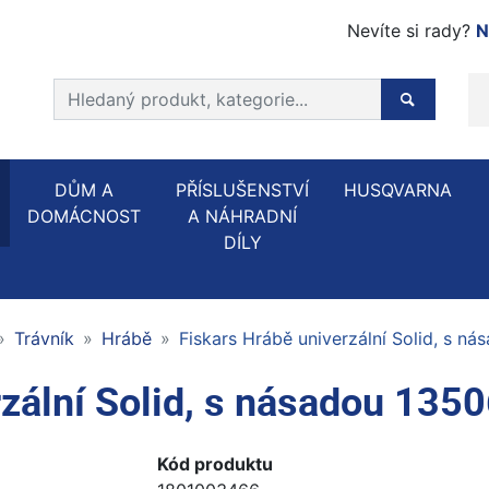
Nevíte si rady?
N
Prohledat web
Hledaný p
DŮM A
PŘÍSLUŠENSTVÍ
HUSQVARNA
DOMÁCNOST
A NÁHRADNÍ
DÍLY
Trávník
Hrábě
Fiskars Hrábě univerzální Solid, s n
rzální Solid, s násadou 135
Kód produktu