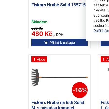
Fiskars Hrábě Solid 135715
Fisk
zážitek a
L 1
hledáte. 
Svůj souh
tlačítko
P
Skladem
Skl
souborů 
580 Kč
670 
Další inf
480 Kč
62
s DPH
Přidat k nákupu
Akce
A
-16%
Fiskars Hrábě na listí Solid
Fisk
M, s násadou komplet
L, č