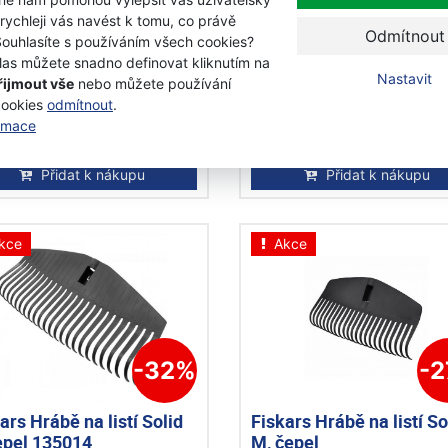
ars Lehké hrábě na listí
Fiskars Hrábě na listí So
 rychleji vás navést k tomu, co právě
Odmítnout
35570
XL 135090
Souhlasíte s používáním všech cookies?
las můžete snadno definovat kliknutím na
Nastavit
řijmout vše
nebo můžete používání
adem
Skladem
cookies
odmítnout
.
Kč
ormace
0 Kč
850 Kč
s DPH
s DPH
Přidat k nákupu
Přidat k nákupu
kce
Akce
-32%
-
ars Hrábě na listí Solid
Fiskars Hrábě na listí So
epel 135014
M, čepel