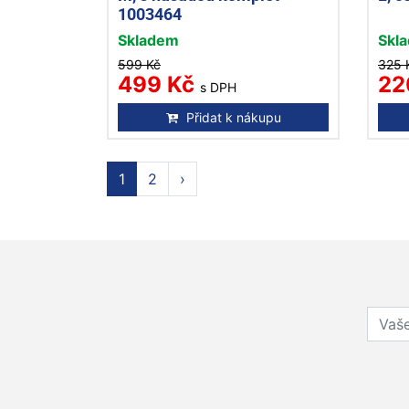
1003464
Skladem
Skl
599 Kč
325 
499 Kč
22
s DPH
Přidat k nákupu
1
2
›