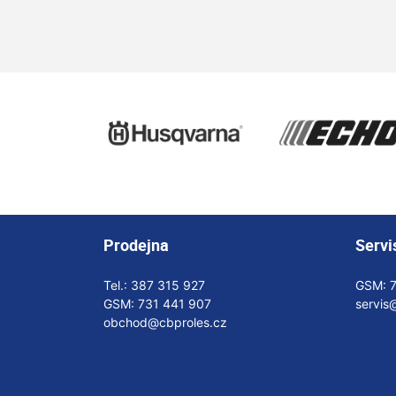
Prodejna
Servi
Tel.:
387 315 927
GSM:
GSM:
731 441 907
servis
obchod@cbproles.cz