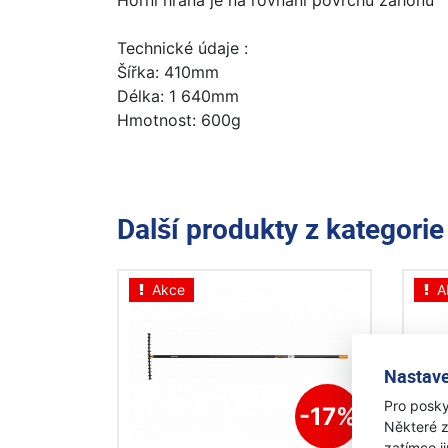
Horní hrana je na rovnání povrchu záhonů
Technické údaje :
Šířka: 410mm
Délka: 1 640mm
Hmotnost: 600g
Další produkty z kategori
Akce
A
Nastave
Pro posky
-17%
Některé z
zatímco j