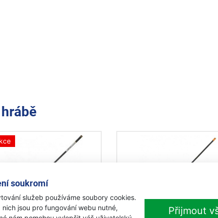
e
hrábě
kce
ní soukromí
tování služeb používáme soubory cookies.
-7%
 nich jsou pro fungování webu nutné,
Přijmout v
iné nám pomohou vylepšit váš uživatelský