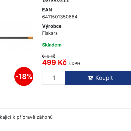
1801003466
EAN
6411501350664
Výrobce
Fiskars
Skladem
610 Kč
499 Kč
s DPH
-18%
Koupit
kající k přípravě záhonů