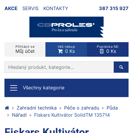
AKCE
SERVIS
KONTAKTY
387 315 927
Přihlásit se
Váš nákup
Poptávka ND
Můj účet
0 Ks
0 Ks
Prohledat web
Hleda
Všechny kategorie
Zahradní technika
Péče o zahradu
Půda
Nářadí
Fiskars Kultivátor SolidTM 135714
Fiskars Kultivátor