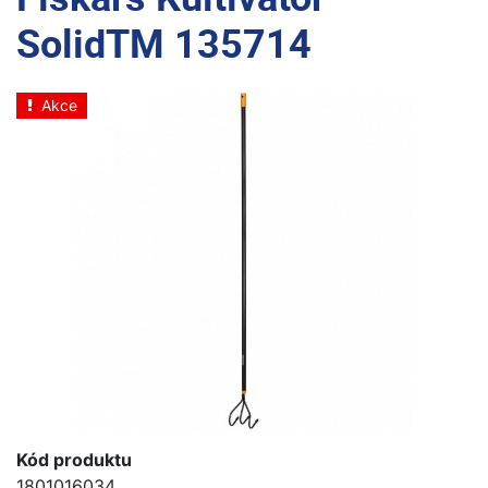
SolidTM 135714
Akce
Kód produktu
1801016034