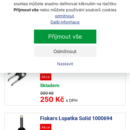
souhlas můžete snadno definovat kliknutím na tlačítko
Fiskars Lopatka přesazovací
Přijmout vše
nebo můžete používání souborů cookies
Premium 137210
odmítnout
.
Akce
Další informace
Skladem
Přijmout vše
267 Kč
250 Kč
s DPH
Odmítnout
Fiskars Kultivátor Premium
Nastavit
137220
Akce
Skladem
300 Kč
250 Kč
s DPH
Fiskars Lopatka Solid 1000694
Akce