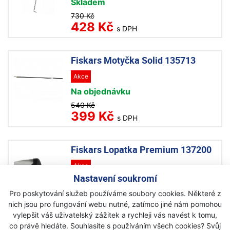
Skladem
730 Kč
428 Kč
s DPH
Fiskars Motyčka Solid 135713
Akce
Na objednávku
540 Kč
399 Kč
s DPH
Fiskars Lopatka Premium 137200
Akce
Nastavení soukromí
Skladem
Pro poskytování služeb používáme soubory cookies. Některé z
324 Kč
250 Kč
nich jsou pro fungování webu nutné, zatímco jiné nám pomohou
s DPH
vylepšit váš uživatelský zážitek a rychleji vás navést k tomu,
co právě hledáte. Souhlasíte s používáním všech cookies? Svůj