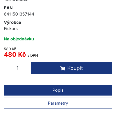
EAN
6411501357144
Výrobce
Fiskars
Na objednávku
580 Kč
480 Kč
s DPH
Koupit
Popis
Parametry