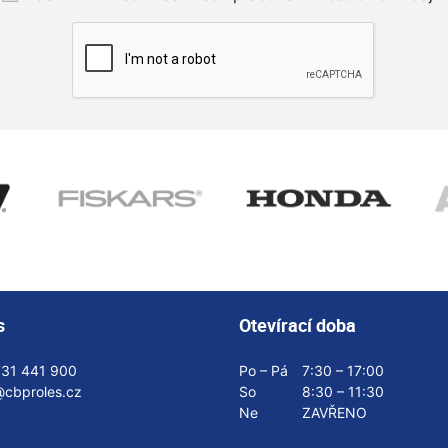
s
Otevírací doba
731 441 900
Po – Pá
7:30 – 17:00
@cbproles.cz
So
8:30 – 11:30
Ne
ZAVŘENO