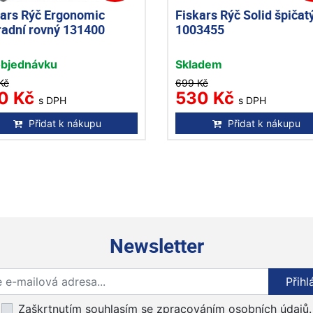
kars Rýč Ergonomic
Fiskars Rýč Solid špičat
radní rovný 131400
1003455
objednávku
Skladem
Kč
699 Kč
0 Kč
530 Kč
s DPH
s DPH
Přidat k nákupu
Přidat k nákupu
Newsletter
Přihlaste se k odběru novinek
Přihl
Zaškrtnutím souhlasím se zpracováním osobních údajů.