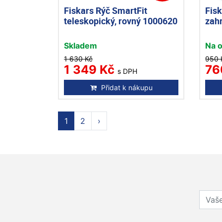
Fiskars Rýč SmartFit
Fis
teleskopický, rovný 1000620
zah
Skladem
Na 
1 630 Kč
950 
1 349 Kč
76
s DPH
Přidat k nákupu
1
2
›