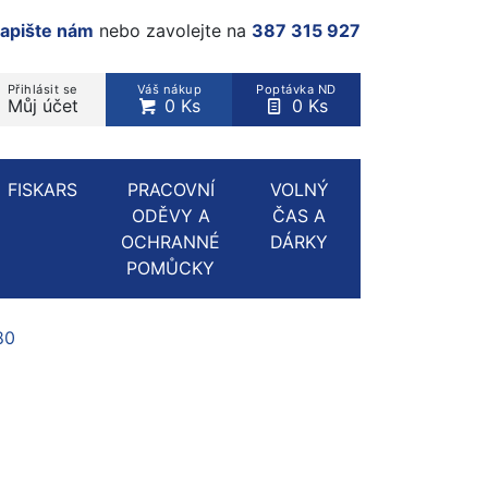
apište nám
nebo zavolejte na
387 315 927
Přihlásit se
Váš nákup
Poptávka ND
Můj účet
0 Ks
0 Ks
rodukt, kategorie...
FISKARS
PRACOVNÍ
VOLNÝ
ODĚVY A
ČAS A
OCHRANNÉ
DÁRKY
POMŮCKY
80