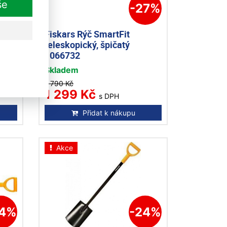
še
16%
-27%
Fiskars Rýč SmartFit
teleskopický, špičatý
1066732
Skladem
1 790 Kč
1 299 Kč
s DPH
Přidat k nákupu
Akce
24%
-24%