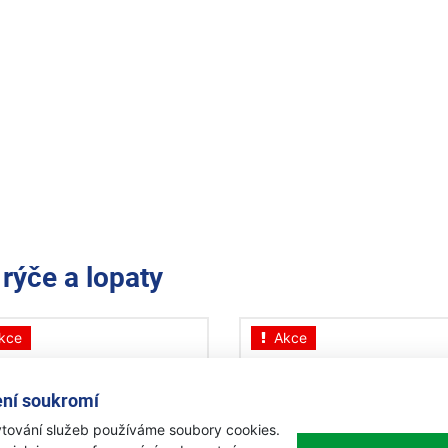
e
rýče a lopaty
kce
Akce
ní soukromí
tování služeb používáme soubory cookies.