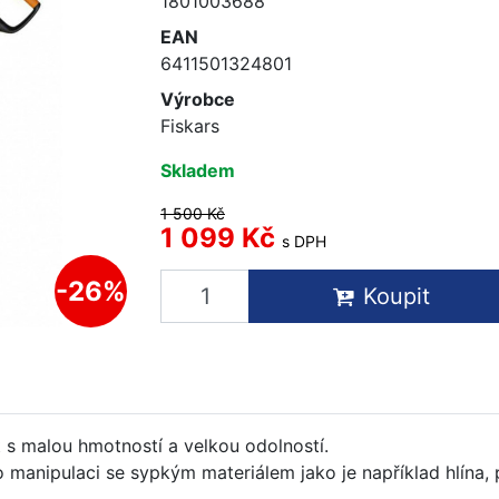
1801003688
EAN
6411501324801
Výrobce
Fiskars
Skladem
1 500 Kč
1 099 Kč
s DPH
-26%
Koupit
t s malou hmotností a velkou odolností.
o manipulaci se sypkým materiálem jako je například hlína, 