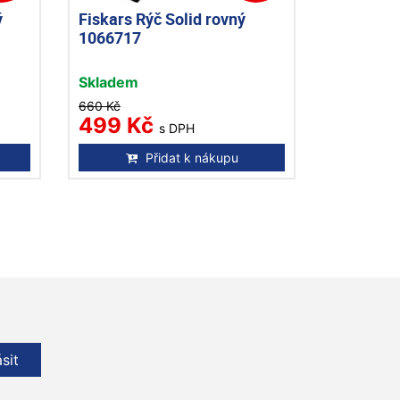
ý
Fiskars Rýč Solid rovný
1066717
Skladem
660 Kč
499 Kč
s DPH
Přidat k nákupu
ásit