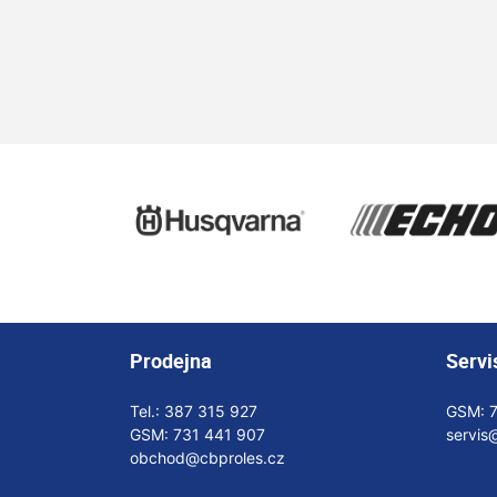
Prodejna
Servi
Tel.:
387 315 927
GSM:
GSM:
731 441 907
servis
obchod@cbproles.cz