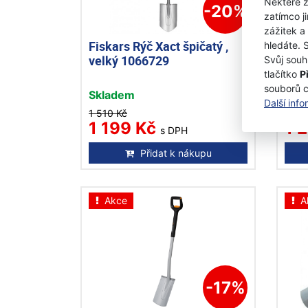
Některé z
-20%
zatímco j
zážitek a
Fiskars Rýč Xact špičatý ,
Fisk
hledáte. 
velký 1066729
vel
Svůj souh
tlačítko
P
souborů 
Skladem
Skl
Další inf
1 510 Kč
1 50
1 199 Kč
1 
s DPH
Přidat k nákupu
Akce
A
-17%