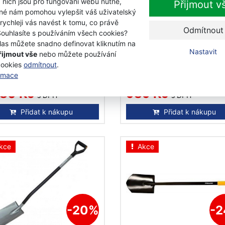
 nich jsou pro fungování webu nutné,
Přijmout v
-14%
-
iné nám pomohou vylepšit váš uživatelský
 rychleji vás navést k tomu, co právě
Odmítnout
ars Rýč Xact rovný,
Fiskars Rýč Xact rovný,
Souhlasíte s používáním všech cookies?
ký 131481
střední 131480
las můžete snadno definovat kliknutím na
Nastavit
řijmout vše
nebo můžete používání
cookies
odmítnout
.
adem
Na objednávku
ormace
0 Kč
1 190 Kč
280 Kč
989 Kč
s DPH
s DPH
Přidat k nákupu
Přidat k nákupu
kce
Akce
-20%
-