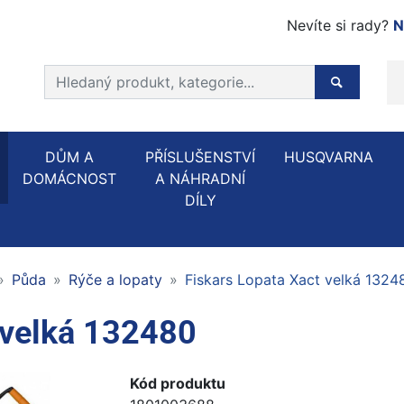
Nevíte si rady?
N
Prohledat web
Hledaný p
DŮM A
PŘÍSLUŠENSTVÍ
HUSQVARNA
DOMÁCNOST
A NÁHRADNÍ
DÍLY
Půda
Rýče a lopaty
Fiskars Lopata Xact velká 1324
 velká 132480
Kód produktu