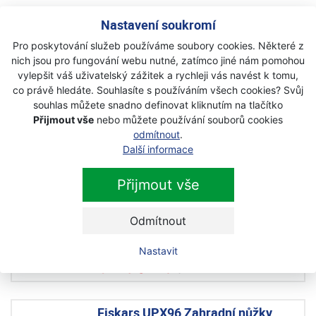
Husqvarna Aspire™ PS30X-P4A +
Nastavení soukromí
tyč Aspire™ včetně akumulátoru a
Pro poskytování služeb používáme soubory cookies. Některé z
nabíječky
nich jsou pro fungování webu nutné, zatímco jiné nám pomohou
vylepšit váš uživatelský zážitek a rychleji vás navést k tomu,
Novinka
co právě hledáte. Souhlasíte s používáním všech cookies? Svůj
Skladem
souhlas můžete snadno definovat kliknutím na tlačítko
Přijmout vše
nebo můžete používání souborů cookies
7 990 Kč
s DPH
odmítnout
.
Další informace
Husqvarna Aspire™ PS30X-P4A +
Přijmout vše
tyč Aspire™ bez baterie a nabíječky
Novinka
Odmítnout
Na objednávku
Nastavit
6 490 Kč
s DPH
Fiskars UPX96 Zahradní nůžky