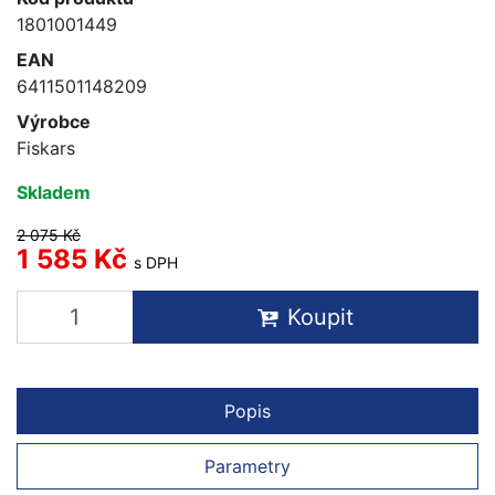
1801001449
EAN
6411501148209
Výrobce
Fiskars
Skladem
2 075 Kč
1 585 Kč
s DPH
Koupit
Popis
Parametry