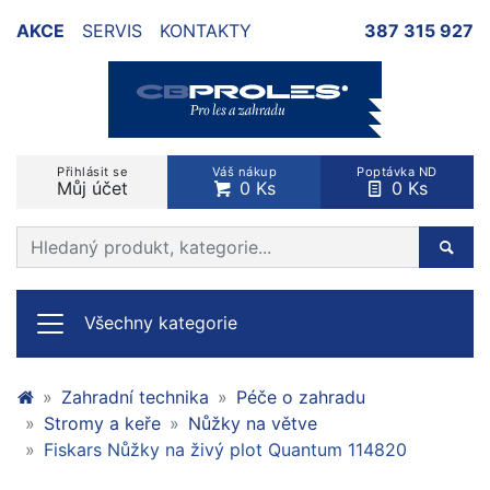
AKCE
SERVIS
KONTAKTY
387 315 927
Přihlásit se
Váš nákup
Poptávka ND
Můj účet
0 Ks
0 Ks
Prohledat web
Hleda
Všechny kategorie
Zahradní technika
Péče o zahradu
Stromy a keře
Nůžky na větve
Fiskars Nůžky na živý plot Quantum 114820