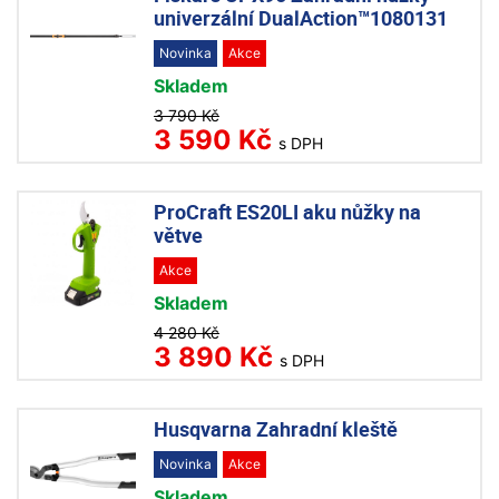
univerzální DualAction™1080131
Novinka
Akce
Skladem
3 790 Kč
3 590 Kč
s DPH
ProCraft ES20LI aku nůžky na
větve
Akce
Skladem
4 280 Kč
3 890 Kč
s DPH
Husqvarna Zahradní kleště
Novinka
Akce
Skladem