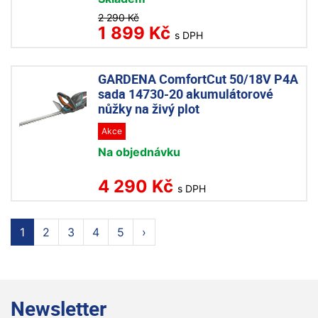
2 290 Kč
1 899 Kč
s DPH
GARDENA ComfortCut 50/18V P4A
sada 14730-20 akumulátorové
nůžky na živý plot
Akce
Na objednávku
4 290 Kč
s DPH
1
2
3
4
5
›
Newsletter