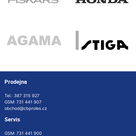
Prodejna
Tel.:
387 315 927
GSM:
731 441 907
obchod@cbproles.cz
Servis
GSM:
731 441 900