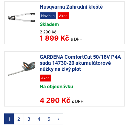
Husqvarna Zahradní kleště
Novinka
Akce
Skladem
2 290 Kč
1 899 Kč
s DPH
GARDENA ComfortCut 50/18V P4A
sada 14730-20 akumulátorové
nůžky na živý plot
Akce
Na objednávku
4 290 Kč
s DPH
1
2
3
4
5
›