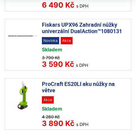
6 490 Kč
s DPH
Fiskars UPX96 Zahradní nůžky
univerzální DualAction™1080131
Novinka
Akce
Skladem
3 790 Kč
3 590 Kč
s DPH
ProCraft ES20LI aku nůžky na
větve
Akce
Skladem
4 280 Kč
3 890 Kč
s DPH