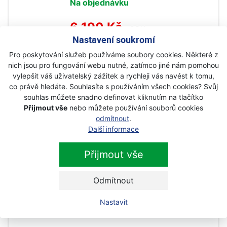
Na objednávku
6 190 Kč
s DPH
Nastavení soukromí
Pro poskytování služeb používáme soubory cookies. Některé z
Husqvarna Aspire™ PS30X-P4A +
nich jsou pro fungování webu nutné, zatímco jiné nám pomohou
tyč Aspire™ včetně akumulátoru a
vylepšit váš uživatelský zážitek a rychleji vás navést k tomu,
nabíječky
co právě hledáte. Souhlasíte s používáním všech cookies? Svůj
souhlas můžete snadno definovat kliknutím na tlačítko
Novinka
Přijmout vše
nebo můžete používání souborů cookies
Skladem
odmítnout
.
Další informace
7 990 Kč
s DPH
Přijmout vše
Husqvarna Aspire™ PS30X-P4A +
tyč Aspire™ bez baterie a nabíječky
Odmítnout
Novinka
Nastavit
Na objednávku