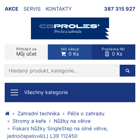
AKCE
SERVIS
KONTAKTY
387 315 927
Přihlásit se
Váš nákup
Poptávka ND
Můj účet
0 Ks
0 Ks
Prohledat web
Hleda
Všechny kategorie
Zahradní technika
Péče o zahradu
Stromy a keře
Nůžky na větve
Fiskars Nůžky SingleStep na silné větve,
jednočepelové(L) L39 112450