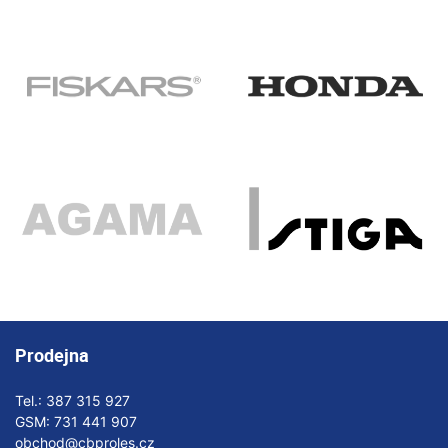
Prodejna
Tel.:
387 315 927
GSM:
731 441 907
obchod@cbproles.cz