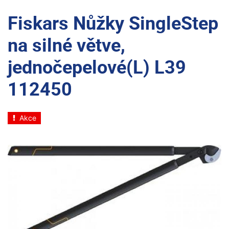
Fiskars Nůžky SingleStep
na silné větve,
jednočepelové(L) L39
112450
Akce