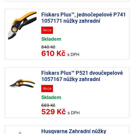
Fiskars Plus™, jednočepelové P741
1057171 nůžky zahradní
Akce
Skladem
840 Kč
610 Kč
s DPH
Fiskars Plus™ P521 dvoučepelové
1057167 nůžky zahradní
Akce
Skladem
689 Kč
529 Kč
s DPH
Husqvarna Zahradní nůžky