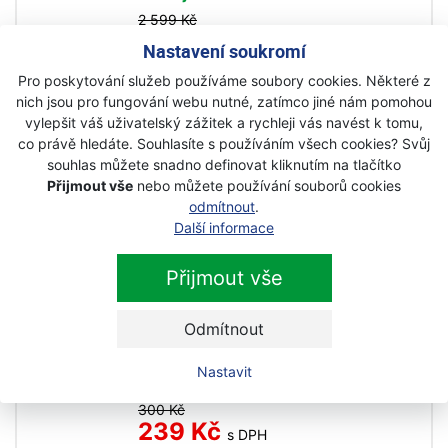
2 599 Kč
2 339 Kč
s DPH
Nastavení soukromí
Pro poskytování služeb používáme soubory cookies. Některé z
nich jsou pro fungování webu nutné, zatímco jiné nám pomohou
ProCraft ES20LI aku nůžky na
vylepšit váš uživatelský zážitek a rychleji vás navést k tomu,
větve
co právě hledáte. Souhlasíte s používáním všech cookies? Svůj
Akce
souhlas můžete snadno definovat kliknutím na tlačítko
Přijmout vše
nebo můžete používání souborů cookies
Skladem
odmítnout
.
4 280 Kč
Další informace
3 890 Kč
s DPH
Přijmout vše
Fiskars Jednočepelové zahradní
nůžky 111710A
Odmítnout
Akce
Nastavit
Skladem
300 Kč
239 Kč
s DPH