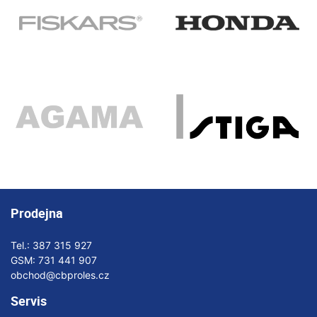
Prodejna
Tel.:
387 315 927
GSM:
731 441 907
obchod@cbproles.cz
Servis