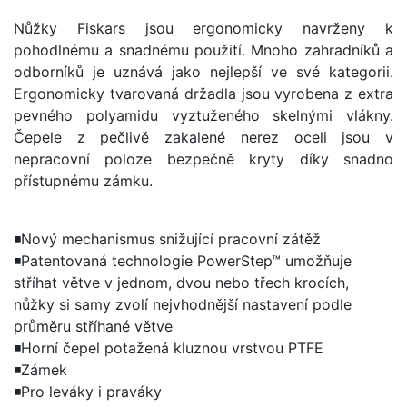
Nůžky Fiskars jsou ergonomicky navrženy k
pohodlnému a snadnému použití. Mnoho zahradníků a
odborníků je uznává jako nejlepší ve své kategorii.
Ergonomicky tvarovaná držadla jsou vyrobena z extra
pevného polyamidu vyztuženého skelnými vlákny.
Čepele z pečlivě zakalené nerez oceli jsou v
nepracovní poloze bezpečně kryty díky snadno
přístupnému zámku.
◾Nový mechanismus snižující pracovní zátěž
◾Patentovaná technologie PowerStep™ umožňuje
stříhat větve v jednom, dvou nebo třech krocích,
nůžky si samy zvolí nejvhodnější nastavení podle
průměru stříhané větve
◾Horní čepel potažená kluznou vrstvou PTFE
◾Zámek
◾Pro leváky i praváky