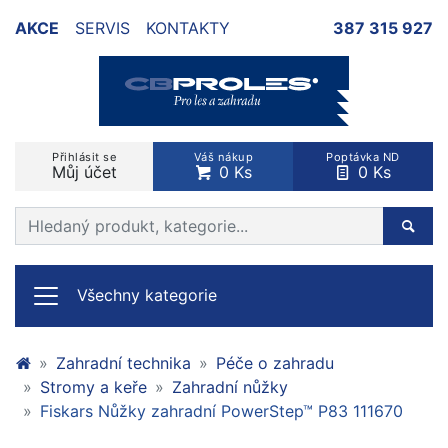
AKCE
SERVIS
KONTAKTY
387 315 927
Přihlásit se
Váš nákup
Poptávka ND
Můj účet
0 Ks
0 Ks
Prohledat web
Hleda
Všechny kategorie
Zahradní technika
Péče o zahradu
Stromy a keře
Zahradní nůžky
Fiskars Nůžky zahradní PowerStep™ P83 111670