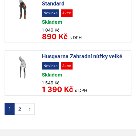
Standard
Novinka
Akce
Skladem
1 049 Kč
890 Kč
s DPH
Husqvarna Zahradní nůžky velké
Novinka
Akce
Skladem
1 549 Kč
1 390 Kč
s DPH
1
2
›