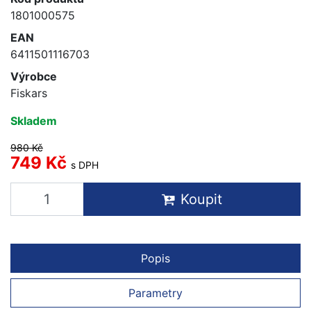
1801000575
EAN
6411501116703
Výrobce
Fiskars
Skladem
980 Kč
749 Kč
s DPH
Koupit
Popis
Parametry