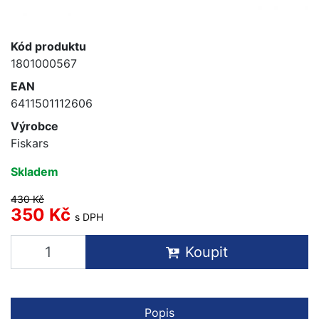
Kód produktu
1801000567
EAN
6411501112606
Výrobce
Fiskars
Skladem
430 Kč
350 Kč
s DPH
Koupit
Popis