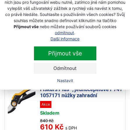
nich jsou pro fungování webu nutné, zatímco jiné nám pomohou
4 280 Kč
vylepšit váš uživatelský zážitek a rychleji vás navést k tomu,
3 890 Kč
co právě hledáte. Souhlasíte s používáním všech cookies? Svůj
s DPH
souhlas můžete snadno definovat kliknutím na tlačítko
Přijmout vše
nebo můžete používání souborů cookies
Fiskars Jednočepelové zahradní
odmítnout
.
nůžky 111710A
Další informace
Akce
Přijmout vše
Skladem
300 Kč
Odmítnout
239 Kč
s DPH
Nastavit
Fiskars Plus™, jednočepelové P741
1057171 nůžky zahradní
Akce
Skladem
840 Kč
610 Kč
s DPH