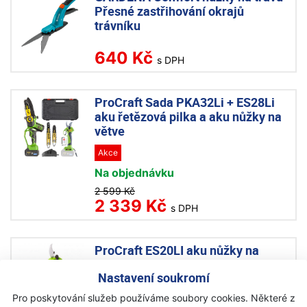
Přesné zastřihování okrajů
trávníku
640 Kč
s DPH
ProCraft Sada PKA32Li + ES28Li
aku řetězová pilka a aku nůžky na
větve
Akce
Na objednávku
2 599 Kč
2 339 Kč
s DPH
ProCraft ES20LI aku nůžky na
větve
Nastavení soukromí
Akce
Pro poskytování služeb používáme soubory cookies. Některé z
Skladem