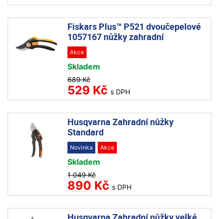
Fiskars Plus™ P521 dvoučepelové
1057167 nůžky zahradní
Akce
Skladem
689 Kč
529 Kč
s DPH
Husqvarna Zahradní nůžky
Standard
Novinka
Akce
Skladem
1 049 Kč
890 Kč
s DPH
Husqvarna Zahradní nůžky velké