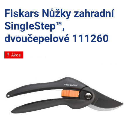
Fiskars Nůžky zahradní
SingleStep™,
dvoučepelové 111260
Akce