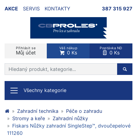
AKCE
SERVIS
KONTAKTY
387 315 927
Přihlásit se
Váš nákup
Poptávka ND
Můj účet
0 Ks
0 Ks
Prohledat web
Hleda
Všechny kategorie
Zahradní technika
Péče o zahradu
Stromy a keře
Zahradní nůžky
Fiskars Nůžky zahradní SingleStep™, dvoučepelové
111260