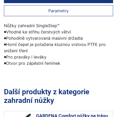
Parametry
Nůžky zahradní SingleStep™
◾Vhodné ke střihu čerstvých větví
◾Pohodlně vytvarovaná masivní držadla
◾Horní čepel je potažena kluznou vrstvou PTFE pro
snížení tření
◾Pro praváky i leváky
◾Otvor pro zápěstní řemínek
Další produkty z kategorie
zahradní nůžky
GARDENA Comfort nůžky na trávu