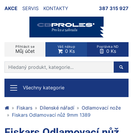
AKCE
SERVIS
KONTAKTY
387 315 927
Přihlásit se
Váš nákup
Poptávka ND
Můj účet
0 Ks
0 Ks
Prohledat web
Hleda
Všechny kategorie
Fiskars
Dílenské nářadí
Odlamovací nože
Fiskars Odlamovací nůž 9mm 1389
Fiskars Odlamovací nůž