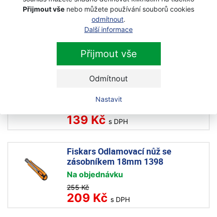
celokovový 18mm 1395
Přijmout vše
nebo můžete používání souborů cookies
Na objednávku
odmítnout
.
Další informace
169 Kč
149 Kč
s DPH
Přijmout vše
Fiskars Odlamovací nůž se
Odmítnout
zásobníkem 9mm 1399
Na objednávku
Nastavit
159 Kč
139 Kč
s DPH
Fiskars Odlamovací nůž se
zásobníkem 18mm 1398
Na objednávku
255 Kč
209 Kč
s DPH