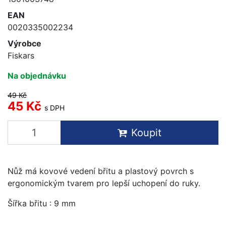
EAN
0020335002234
Výrobce
Fiskars
Na objednávku
49 Kč
45 Kč
s DPH
Koupit
Nůž má kovové vedení břitu a plastový povrch s
ergonomickým tvarem pro lepší uchopení do ruky.
Šířka břitu : 9 mm