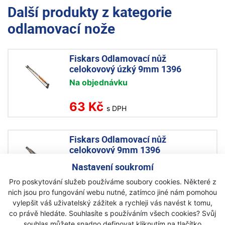
Další produkty z kategorie
odlamovací nože
Fiskars Odlamovací nůž
celokovový úzký 9mm 1396
Na objednávku
63 Kč
s DPH
Fiskars Odlamovací nůž
celokovový 9mm 1396
Na objednávku
Nastavení soukromí
99 Kč
Pro poskytování služeb používáme soubory cookies. Některé z
95 Kč
s DPH
nich jsou pro fungování webu nutné, zatímco jiné nám pomohou
vylepšit váš uživatelský zážitek a rychleji vás navést k tomu,
co právě hledáte. Souhlasíte s používáním všech cookies? Svůj
Fiskars Odlamovací nůž
souhlas můžete snadno definovat kliknutím na tlačítko