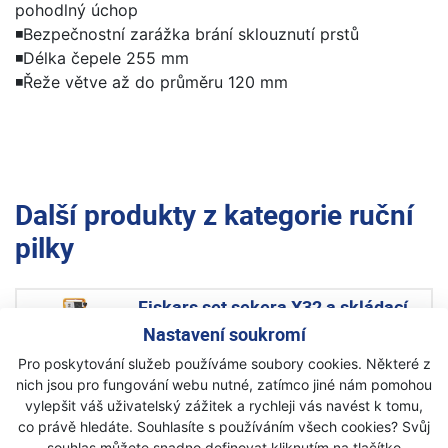
pohodlný úchop
◾Bezpečnostní zarážka brání sklouznutí prstů
◾Délka čepele 255 mm
◾Řeže větve až do průměru 120 mm
Další produkty z kategorie
ruční
pilky
Fiskars set sekera X32 a skládací
pilka SW68 1075435
Nastavení soukromí
Akce
Pro poskytování služeb používáme soubory cookies. Některé z
nich jsou pro fungování webu nutné, zatímco jiné nám pomohou
Skladem
vylepšit váš uživatelský zážitek a rychleji vás navést k tomu,
3 000 Kč
co právě hledáte. Souhlasíte s používáním všech cookies? Svůj
2 299 Kč
s DPH
souhlas můžete snadno definovat kliknutím na tlačítko