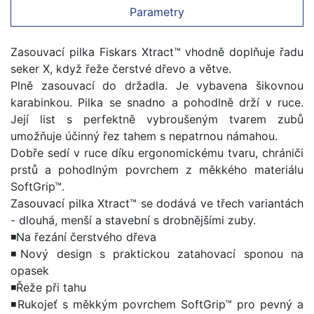
Parametry
Zasouvací pilka Fiskars Xtract™ vhodně doplňuje řadu
seker X, když řeže čerstvé dřevo a větve.
Plně zasouvací do držadla. Je vybavena šikovnou
karabinkou. Pilka se snadno a pohodlně drží v ruce.
Její list s perfektně vybroušeným tvarem zubů
umožňuje účinný řez tahem s nepatrnou námahou.
Dobře sedí v ruce díku ergonomickému tvaru, chrániči
prstů a pohodlným povrchem z měkkého materiálu
SoftGrip™.
Zasouvací pilka Xtract™ se dodává ve třech variantách
- dlouhá, menší a stavební s drobnějšími zuby.
◾Na řezání čerstvého dřeva
◾Nový design s praktickou zatahovací sponou na
opasek
◾Řeže při tahu
◾Rukojeť s měkkým povrchem SoftGrip™ pro pevný a