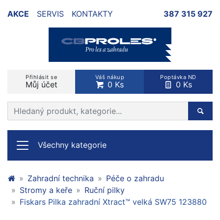
AKCE
SERVIS
KONTAKTY
387 315 927
Přihlásit se
Váš nákup
Poptávka ND
Můj účet
0 Ks
0 Ks
Prohledat web
Hleda
Všechny kategorie
Zahradní technika
Péče o zahradu
Stromy a keře
Ruční pilky
Fiskars Pilka zahradní Xtract™ velká SW75 123880