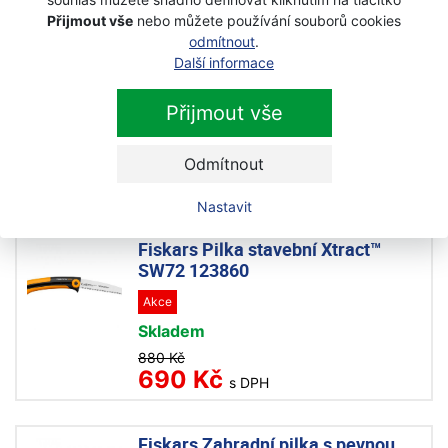
Přijmout vše
nebo můžete používání souborů cookies
odmítnout
.
Fiskars Pilka zahradní Xtract™
Další informace
malá SW73 123870
Akce
Přijmout vše
Skladem
Odmítnout
880 Kč
670 Kč
s DPH
Nastavit
Fiskars Pilka stavební Xtract™
SW72 123860
Akce
Skladem
880 Kč
690 Kč
s DPH
Fiskars Zahradní pilka s pevnou