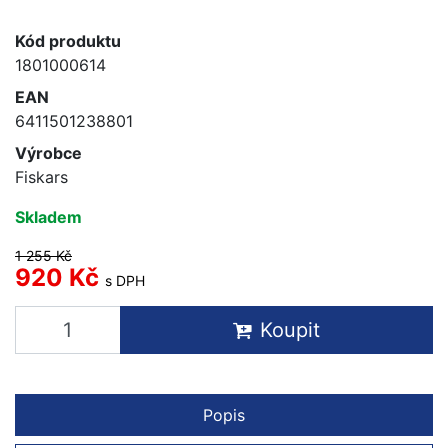
Kód produktu
1801000614
EAN
6411501238801
Výrobce
Fiskars
Skladem
1 255 Kč
920 Kč
s DPH
Koupit
Popis