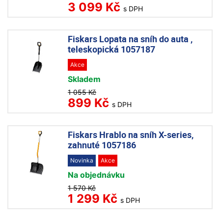
3 099 Kč
s DPH
Fiskars Lopata na sníh do auta ,
teleskopická 1057187
Akce
Skladem
1 055 Kč
899 Kč
s DPH
Fiskars Hrablo na sníh X-series,
zahnuté 1057186
Novinka
Akce
Na objednávku
1 570 Kč
1 299 Kč
s DPH