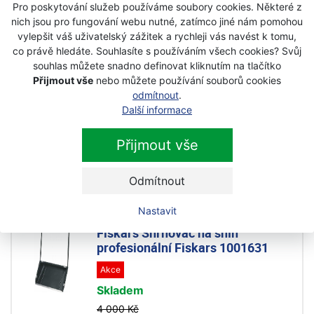
Pro poskytování služeb používáme soubory cookies. Některé z
Skladem
nich jsou pro fungování webu nutné, zatímco jiné nám pomohou
1 020 Kč
vylepšit váš uživatelský zážitek a rychleji vás navést k tomu,
729 Kč
co právě hledáte. Souhlasíte s používáním všech cookies? Svůj
s DPH
souhlas můžete snadno definovat kliknutím na tlačítko
Přijmout vše
nebo můžete používání souborů cookies
Fiskars Hrablo na sníh X-series
odmítnout
.
Fiskars 1057178
Další informace
Akce
Přijmout vše
Skladem
1 380 Kč
Odmítnout
1 099 Kč
s DPH
Nastavit
Fiskars Shrnovač na sníh
profesionální Fiskars 1001631
Akce
Skladem
4 000 Kč