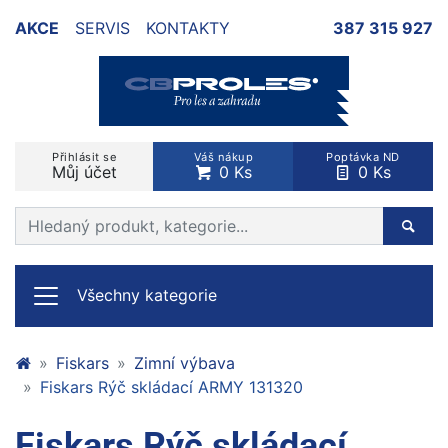
AKCE
SERVIS
KONTAKTY
387 315 927
Přihlásit se
Váš nákup
Poptávka ND
Můj účet
0 Ks
0 Ks
Prohledat web
Hleda
Všechny kategorie
Fiskars
Zimní výbava
Fiskars Rýč skládací ARMY 131320
Fiskars Rýč skládací