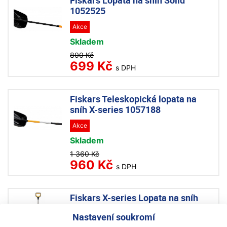
Fiskars Lopata na sníh Solid
1052525
Akce
Skladem
800 Kč
699 Kč
s DPH
Fiskars Teleskopická lopata na
sníh X-series 1057188
Akce
Skladem
1 360 Kč
960 Kč
s DPH
Fiskars X-series Lopata na sníh
1057177
Nastavení soukromí
Akce