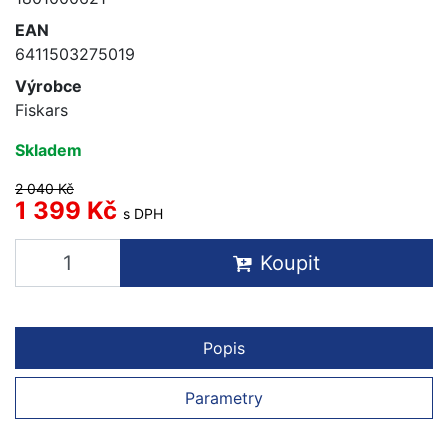
EAN
6411503275019
Výrobce
Fiskars
Skladem
2 040 Kč
1 399 Kč
s DPH
Koupit
Popis
Parametry