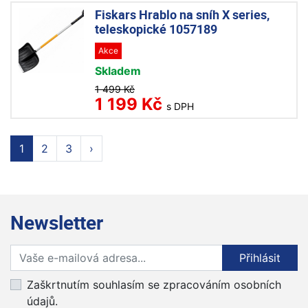
Fiskars Hrablo na sníh X series,
teleskopické 1057189
Akce
Skladem
1 499 Kč
1 199 Kč
s DPH
1
2
3
›
Newsletter
Přihlaste se k odběru novinek
Přihlásit
Zaškrtnutím souhlasím se zpracováním osobních
údajů.