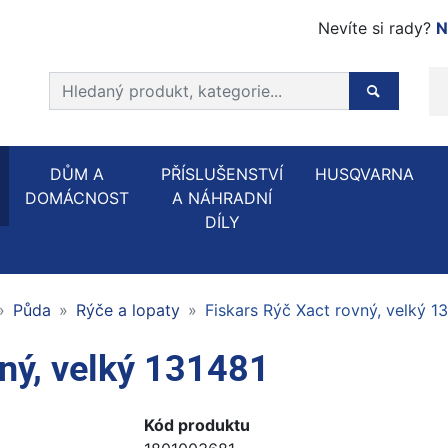
Nevíte si rady?
N
Prohledat web
Hledaný p
DŮM A
PŘÍSLUŠENSTVÍ
HUSQVARNA
DOMÁCNOST
A NÁHRADNÍ
DÍLY
Půda
Rýče a lopaty
Fiskars Rýč Xact rovný, velký 1
vný, velký 131481
Kód produktu