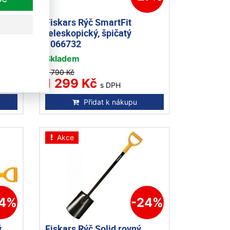
ká
Fiskars Rýč SmartFit
teleskopický, špičatý
1066732
Skladem
1 790 Kč
1 299 Kč
s DPH
Přidat k nákupu
Akce
24%
-24%
ý
Fiskars Rýč Solid rovný