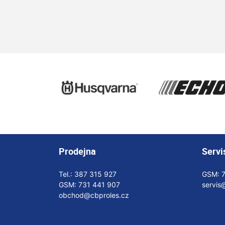
Prodejna
Servi
Tel.:
387 315 927
GSM:
GSM:
731 441 907
servis
obchod@cbproles.cz