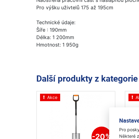
Naostřená pracovní část s nášlapnou ploc
Pro výšku uživtelů 175 až 195cm
Technické údaje:
Šíře : 190mm
Délka: 1 200mm
Hmotnost: 1 950g
Další produkty z kategori
Akce
A
Nastave
Pro posky
-20%
Některé z