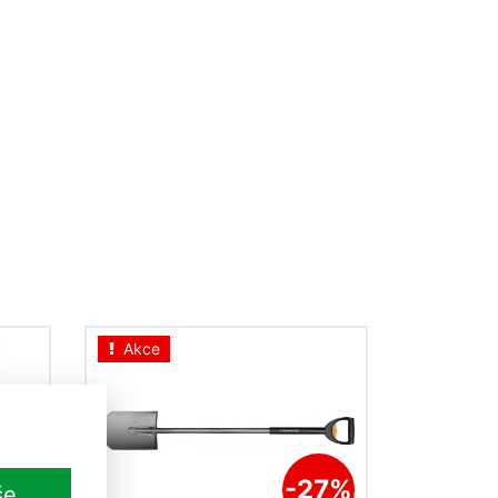
Akce
26%
-27%
še