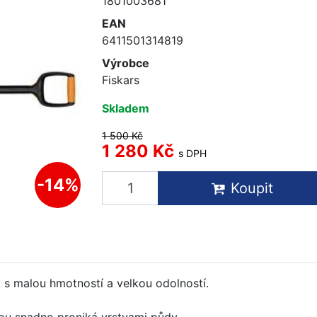
1801003681
EAN
6411501314819
Výrobce
Fiskars
Skladem
1 500 Kč
1 280 Kč
s DPH
-14%
Koupit
t s malou hmotností a velkou odolností.