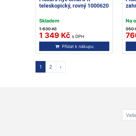
teleskopický, rovný 1000620
zah
Skladem
Na 
1 630 Kč
950 
1 349 Kč
76
s DPH
Přidat k nákupu
1
2
›