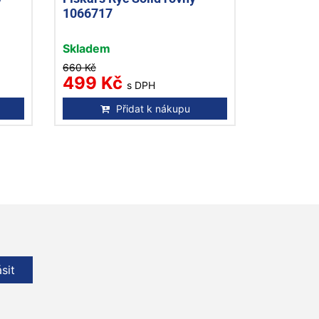
1066717
Skladem
660 Kč
499 Kč
s DPH
Přidat k nákupu
ásit