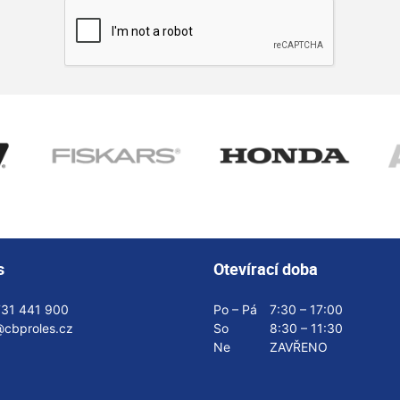
s
Otevírací doba
731 441 900
Po – Pá
7:30 – 17:00
@cbproles.cz
So
8:30 – 11:30
Ne
ZAVŘENO