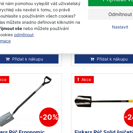
iné nám pomohou vylepšit váš uživatelský
 rychleji vás navést k tomu, co právě
ars Rýč Xact rovný,
Fiskars Lopata Xact vel
Odmítnout
Souhlasíte s používáním všech cookies?
ední 131480
132480
las můžete snadno definovat kliknutím na
Nastavit
řijmout vše
nebo můžete používání
objednávku
Skladem
cookies
odmítnout
.
ormace
0 Kč
1 500 Kč
9 Kč
1 099 Kč
s DPH
s DPH
Přidat k nákupu
Přidat k nákupu
kce
Akce
-20%
-
kars Rýč Ergonomic
Fiskars Rýč Solid špičat