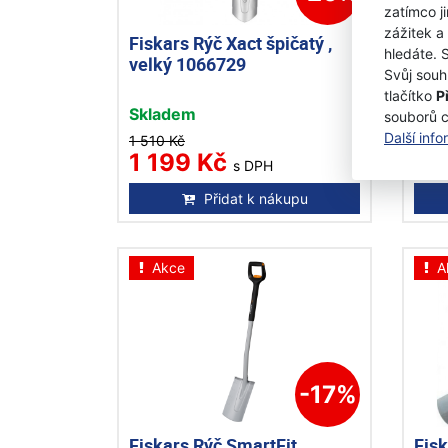
zatímco j
zážitek a
Fiskars Rýč Xact špičatý ,
Fisk
hledáte. 
velký 1066729
stř
Svůj souh
tlačítko
P
Skladem
Na 
souborů 
Další inf
1 510 Kč
1 19
1 199 Kč
98
s DPH
Přidat k nákupu
Akce
A
-17%
Fiskars Rýč SmartFit
Fis