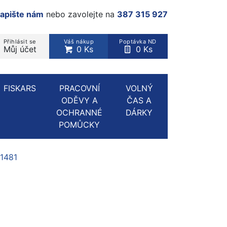
apište nám
nebo zavolejte na
387 315 927
Přihlásit se
Váš nákup
Poptávka ND
Můj účet
0 Ks
0 Ks
rodukt, kategorie...
FISKARS
PRACOVNÍ
VOLNÝ
ODĚVY A
ČAS A
OCHRANNÉ
DÁRKY
POMŮCKY
31481