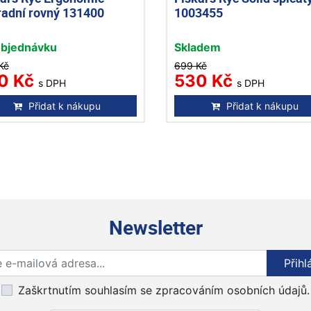
radní rovný 131400
1003455
objednávku
Skladem
Kč
699 Kč
0 Kč
530 Kč
s DPH
s DPH
Přidat k nákupu
Přidat k nákupu
Newsletter
Přihlaste se k odběru novinek
Přihl
Zaškrtnutím souhlasím se zpracováním osobních údajů.