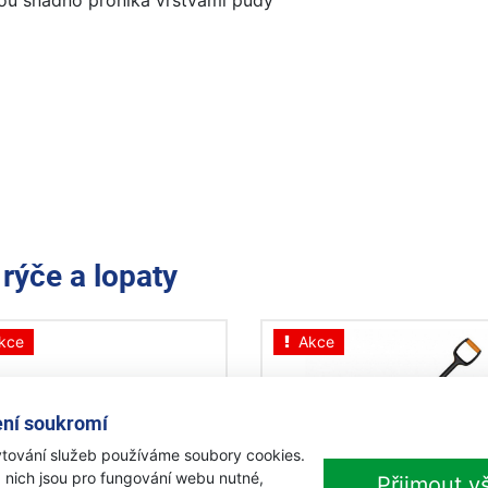
hou snadno proniká vrstvami půdy
e
rýče a lopaty
kce
Akce
ní soukromí
tování služeb používáme soubory cookies.
-16%
-
 nich jsou pro fungování webu nutné,
Přijmout v