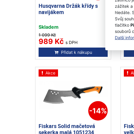
Husqvarna Držák křídy s
Hus
zážitek a
navijákem
Sta
hledáte. 
Svůj souh
tlačítko
P
Skladem
Skl
souborů 
1 099 Kč
1 04
Další inf
989 Kč
89
s DPH
Přidat k nákupu
Akce
A
-14%
Fiskars Solid mačetová
Fisk
sekerka malá 1051234
vel