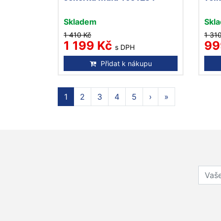
Skladem
Skl
1 410 Kč
1 31
1 199 Kč
99
s DPH
Přidat k nákupu
1
2
3
4
5
›
»