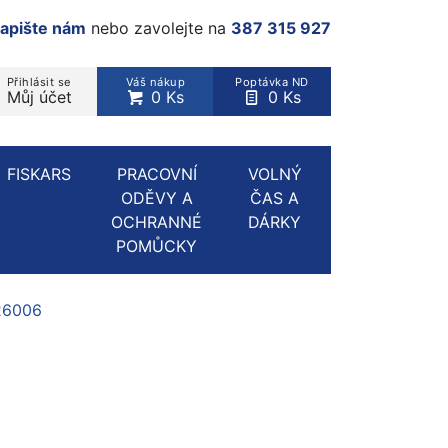
apište nám
nebo zavolejte na
387 315 927
Přihlásit se
Váš nákup
Poptávka ND
Můj účet
0 Ks
0 Ks
rodukt, kategorie...
FISKARS
PRACOVNÍ
VOLNÝ
ODĚVY A
ČAS A
OCHRANNÉ
DÁRKY
POMŮCKY
26006