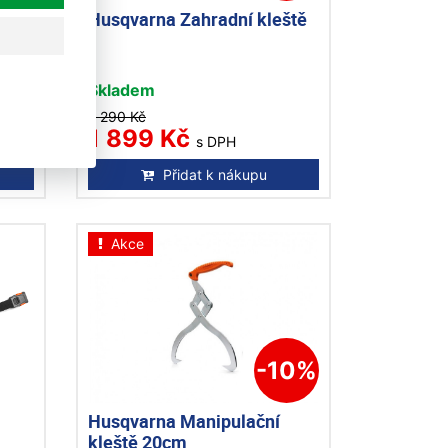
žky
Husqvarna Zahradní kleště
Skladem
2 290 Kč
1 899 Kč
s DPH
Přidat k nákupu
Akce
-10%
Husqvarna Manipulační
kleště 20cm