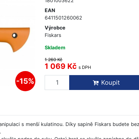
1801003622
EAN
6411501260062
Výrobce
Fiskars
Skladem
1 260 Kč
1 069 Kč
s DPH
-15%
Koupit
anipulaci s menší kulatinou. Díky sapině Fiskars budete 
.