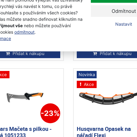
qvarna Zahradní nůžky
Husqvarna Zahradní nů
 rychleji vás navést k tomu, co právě
Odmítnout
ndard
velké
Souhlasíte s používáním všech cookies?
las můžete snadno definovat kliknutím na
Nastavit
řijmout vše
nebo můžete používání
adem
Skladem
cookies
odmítnout
.
9 Kč
1 549 Kč
ormace
0 Kč
1 390 Kč
s DPH
s DPH
Přidat k nákupu
Přidat k nákupu
kce
Novinka
Akce
-23%
ars Mačeta s pilkou -
Husqvarna Opasek na
ká 1051233
nářadí Flexi