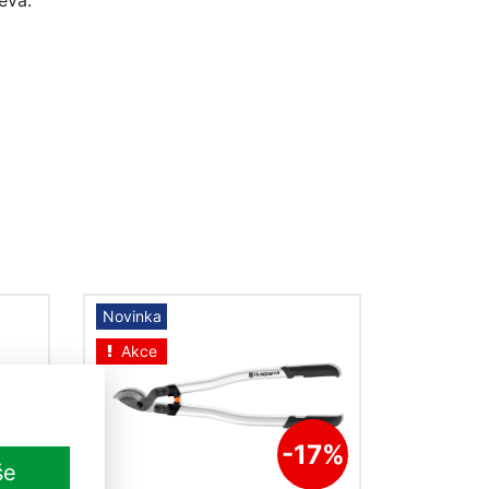
eva.
Novinka
Akce
10%
-17%
še