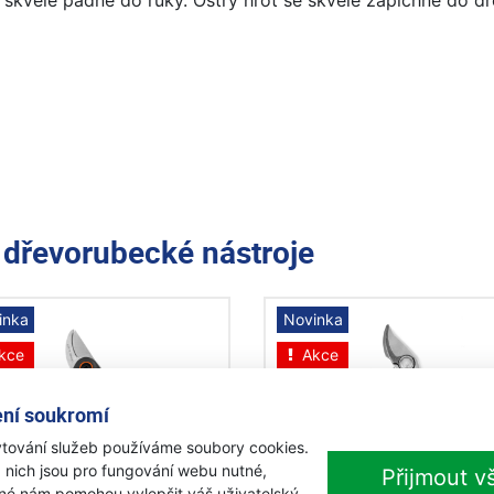
 skvěle padne do ruky. Ostrý hrot se skvěle zapíchne do dř
e
dřevorubecké nástroje
inka
Novinka
kce
Akce
ní soukromí
tování služeb používáme soubory cookies.
-15%
-
 nich jsou pro fungování webu nutné,
Přijmout v
iné nám pomohou vylepšit váš uživatelský