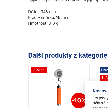
Sapina je perfektně vyvážená a její topůrko
Délka: 348 mm
Pracovní šířka: 160 mm
Hmotnost: 310 g
Další produkty z kategori
Akce
Nov
A
Nastave
Pro posky
-10%
Některé z
zatímco j