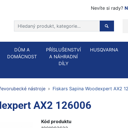
Nevíte si rady?
N
Prohledat web
Hledaný p
DŮM A
PŘÍSLUŠENSTVÍ
HUSQVARNA
DOMÁCNOST
A NÁHRADNÍ
DÍLY
řevorubecké nástroje
Fiskars Sapina Woodexpert AX2 1
dexpert AX2 126006
Kód produktu