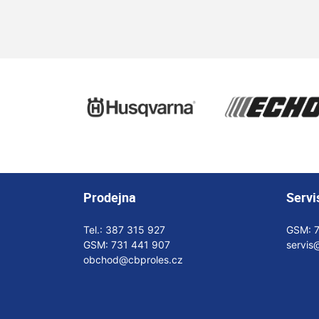
Prodejna
Servi
Tel.:
387 315 927
GSM:
GSM:
731 441 907
servis
obchod@cbproles.cz