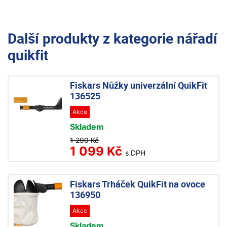
Další produkty z kategorie
nářadí
quikfit
Fiskars Nůžky univerzální QuikFit
136525
Akce
Skladem
1 290 Kč
1 099 Kč
s DPH
Fiskars Trháček QuikFit na ovoce
136950
Akce
Skladem