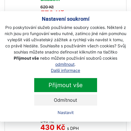
620 Kč
570 Kč
s DPH
Nastavení soukromí
Pro poskytování služeb používáme soubory cookies. Některé z
Fiskars Čistič okapů QuikFit
nich jsou pro fungování webu nutné, zatímco jiné nám pomohou
135542
vylepšit váš uživatelský zážitek a rychleji vás navést k tomu,
co právě hledáte. Souhlasíte s používáním všech cookies? Svůj
Akce
souhlas můžete snadno definovat kliknutím na tlačítko
Skladem
Přijmout vše
nebo můžete používání souborů cookies
780 Kč
odmítnout
.
630 Kč
Další informace
s DPH
Přijmout vše
Fiskars Hrábě QuikFit na listí,
kovové 135201
Odmítnout
Akce
Nastavit
Na objednávku
540 Kč
430 Kč
s DPH