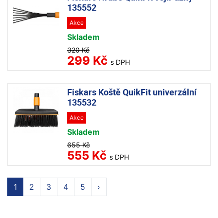
135552
Akce
Skladem
320 Kč
299 Kč
s DPH
Fiskars Koště QuikFit univerzální
135532
Akce
Skladem
655 Kč
555 Kč
s DPH
1
2
3
4
5
›