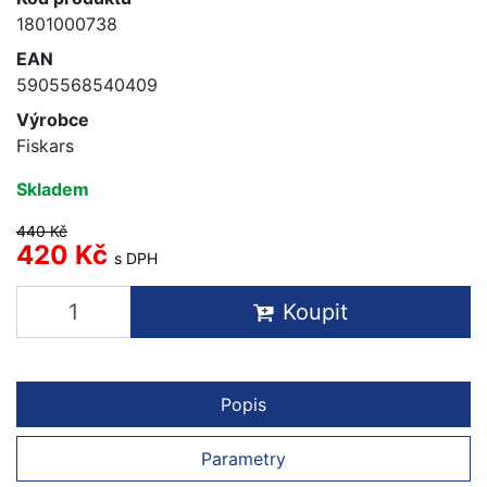
1801000738
EAN
5905568540409
Výrobce
Fiskars
Skladem
440 Kč
420 Kč
s DPH
Koupit
Popis
Parametry