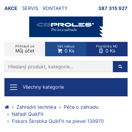
AKCE
SERVIS
KONTAKTY
387 315 927
Přihlásit se
Váš nákup
Poptávka ND
Můj účet
0 Ks
0 Ks
Prohledat web
Hleda
Všechny kategorie
Zahradní technika
Péče o zahradu
Nářadí QuikFit
Fiskars Škrabka QuikFit na plevel 139970