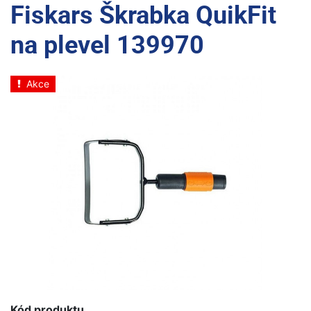
Fiskars Škrabka QuikFit
na plevel 139970
Akce
Kód produktu