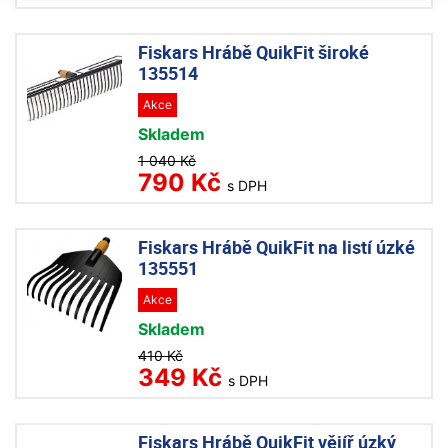
Fiskars Hrábě QuikFit široké
135514
Akce
Skladem
1 040 Kč
790 Kč
s DPH
Fiskars Hrábě QuikFit na listí úzké
135551
Akce
Skladem
410 Kč
349 Kč
s DPH
Fiskars Hrábě QuikFit vějíř úzký