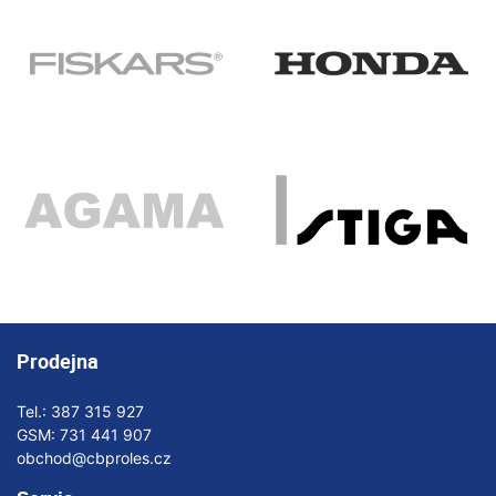
Prodejna
Tel.:
387 315 927
GSM:
731 441 907
obchod@cbproles.cz