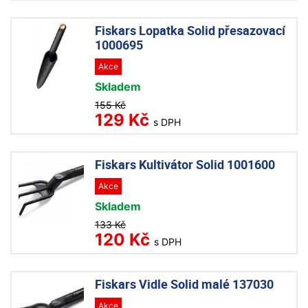
Fiskars Lopatka Solid přesazovací
1000695
Akce
Skladem
155 Kč
129 Kč
s DPH
Fiskars Kultivátor Solid 1001600
Akce
Skladem
133 Kč
120 Kč
s DPH
Fiskars Vidle Solid malé 137030
Akce