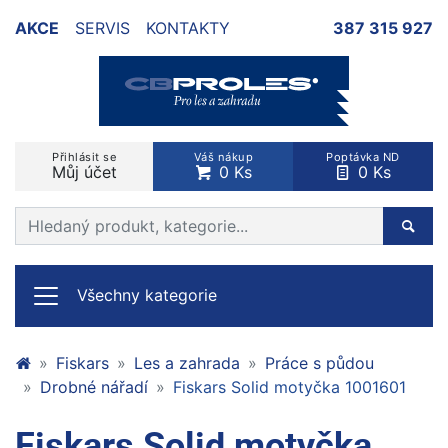
AKCE
SERVIS
KONTAKTY
387 315 927
Přihlásit se
Váš nákup
Poptávka ND
Můj účet
0 Ks
0 Ks
Prohledat web
Hleda
Všechny kategorie
Fiskars
Les a zahrada
Práce s půdou
Drobné nářadí
Fiskars Solid motyčka 1001601
Fiskars Solid motyčka