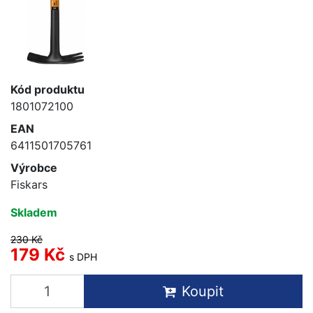
Kód produktu
1801072100
EAN
6411501705761
Výrobce
Fiskars
Skladem
230 Kč
179 Kč
s DPH
Koupit