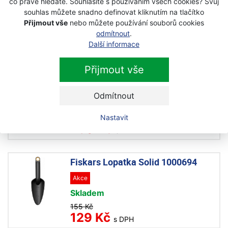
co právě hledáte. Souhlasíte s používáním všech cookies? Svůj
Skladem
souhlas můžete snadno definovat kliknutím na tlačítko
267 Kč
Přijmout vše
nebo můžete používání souborů cookies
250 Kč
s DPH
odmítnout
.
Další informace
Fiskars Kultivátor Premium
Přijmout vše
137220
Akce
Odmítnout
Skladem
Nastavit
300 Kč
250 Kč
s DPH
Fiskars Lopatka Solid 1000694
Akce
Skladem
155 Kč
129 Kč
s DPH