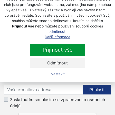
nich jsou pro fungování webu nutné, zatímco jiné nám pomohou
Fiskars Nůžky kancelářské Gloria
vylepšit váš uživatelský zážitek a rychleji vás navést k tomu,
995901
co právě hledáte. Souhlasíte s používáním všech cookies? Svůj
souhlas můžete snadno definovat kliknutím na tlačítko
Akce
Přijmout vše
nebo můžete používání souborů cookies
Na objednávku
odmítnout
.
589 Kč
Další informace
369 Kč
s DPH
Přijmout vše
Odmítnout
Newsletter
Nastavit
Přihlaste se k odběru novinek
Přihlásit
Zaškrtnutím souhlasím se zpracováním osobních
údajů.