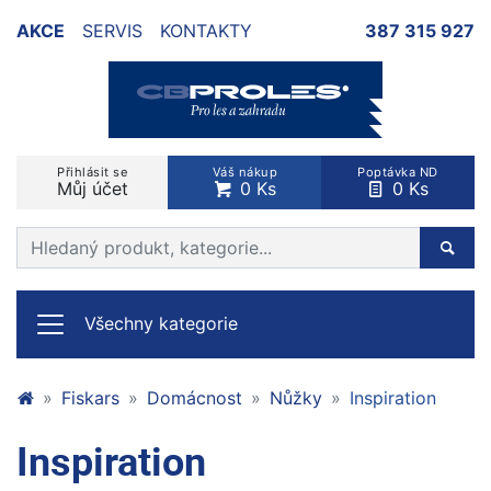
AKCE
SERVIS
KONTAKTY
387 315 927
Přihlásit se
Váš nákup
Poptávka ND
Můj účet
0 Ks
0 Ks
Prohledat web
Hleda
Všechny kategorie
Fiskars
Domácnost
Nůžky
Inspiration
Inspiration