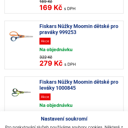
189 Kč
169 Kč
s DPH
Fiskars Nůžky Moomin dětské pro
praváky 999253
Akce
Na objednávku
322 Kč
279 Kč
s DPH
Fiskars Nůžky Moomin dětské pro
leváky 1000845
Akce
Na objednávku
409 Kč
269 Kč
Nastavení soukromí
s DPH
Pro poskytování služeb používáme soubory cookies. Některé z