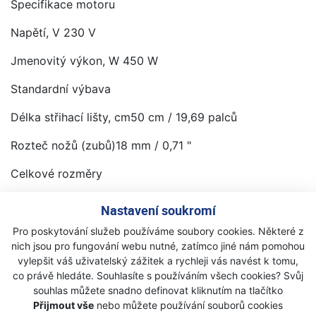
Specifikace motoru
Napětí, V 230 V
Jmenovitý výkon, W 450 W
Standardní výbava
Délka střihací lišty, cm50 cm / 19,69 palců
Rozteč nožů (zubů)18 mm / 0,71 "
Celkové rozměry
Hmotnost, kg 2,76 kg / 6,08 liber
Nastavení soukromí
Vibrace & údaje o hlučnosti
Pro poskytování služeb používáme soubory cookies. Některé z
nich jsou pro fungování webu nutné, zatímco jiné nám pomohou
Garantovaná hladina akustického výkonu (LWA) ,
vylepšit váš uživatelský zážitek a rychleji vás navést k tomu,
db(A)97 dB(A)
co právě hledáte. Souhlasíte s používáním všech cookies? Svůj
souhlas můžete snadno definovat kliknutím na tlačítko
Vibrace (ah)3,763 m/s²
Přijmout vše
nebo můžete používání souborů cookies