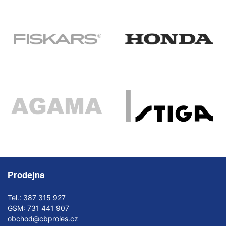
Prodejna
Tel.:
387 315 927
GSM:
731 441 907
obchod@cbproles.cz