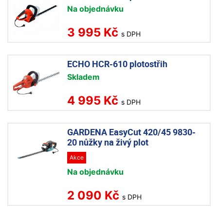
Na objednávku
3 995 Kč
s DPH
ECHO HCR-610 plotostřih
Skladem
4 995 Kč
s DPH
GARDENA EasyCut 420/45 9830-
20 nůžky na živý plot
Akce
Na objednávku
2 090 Kč
s DPH