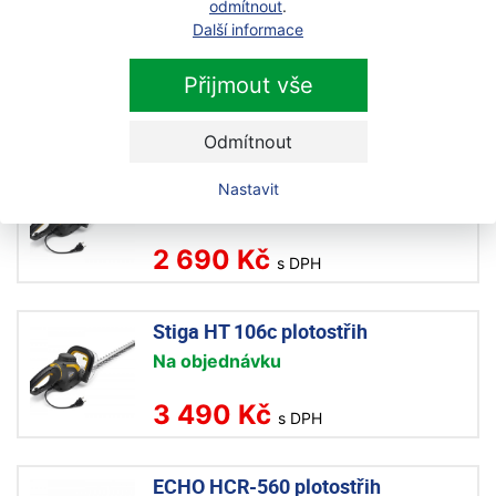
odmítnout
.
Další informace
Další produkty z kategorie
Přijmout vše
elektrické
Odmítnout
Stiga HT 105c plotostřih
Nastavit
Na objednávku
2 690 Kč
s DPH
Stiga HT 106c plotostřih
Na objednávku
3 490 Kč
s DPH
ECHO HCR-560 plotostřih