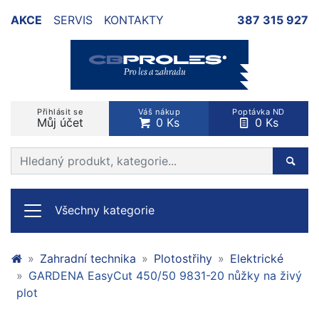
AKCE
SERVIS
KONTAKTY
387 315 927
Přihlásit se
Váš nákup
Poptávka ND
Můj účet
0 Ks
0 Ks
Prohledat web
Hleda
Všechny kategorie
Zahradní technika
Plotostřihy
Elektrické
GARDENA EasyCut 450/50 9831-20 nůžky na živý
plot