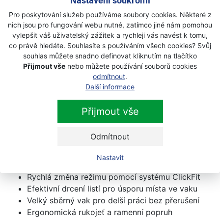
Nastavení soukromí
Patentovaná funkce ClickFit umožňuje rychlou změnu
Pro poskytování služeb používáme soubory cookies. Některé z
mezi režimem foukání a vysávání bez použití nářadí.
nich jsou pro fungování webu nutné, zatímco jiné nám pomohou
Ergonomická rukojeť a pohodlný ramenní popruh
vylepšit váš uživatelský zážitek a rychleji vás navést k tomu,
co právě hledáte. Souhlasíte s používáním všech cookies? Svůj
zajišťují komfortní práci i při delším používání.
souhlas můžete snadno definovat kliknutím na tlačítko
Velký sběrný vak nabízí dostatečný objem pro úklid
Přijmout vše
nebo můžete používání souborů cookies
odmítnout
.
větších ploch bez častého vyprazdňování. Robustní
Další informace
konstrukce a kvalitní zpracování značky GARDENA
zaručují dlouhou životnost a spolehlivý provoz.
Přijmout vše
Hlavní výhody GARDENA ErgoJet 3000
Odmítnout
Výkonný elektromotor 3000 W
Funkce foukače, vysavače a drtiče v jednom
Nastavit
zařízení
Rychlá změna režimu pomocí systému ClickFit
Efektivní drcení listí pro úsporu místa ve vaku
Velký sběrný vak pro delší práci bez přerušení
Ergonomická rukojeť a ramenní popruh