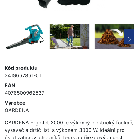
Kód produktu
2419667861-01
EAN
4078500962537
Výrobce
GARDENA
GARDENA ErgoJet 3000 je výkonný elektrický foukač,
vysavač a drtič listí s výkonem 3000 W. Ideální pro
úklid zahrady, chodníků, teras a příjezdových cest.