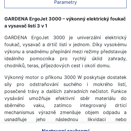
Parametry
GARDENA ErgoJet 3000 – výkonný elektrický foukač
a vysavač listí 3 v 1
GARDENA ErgoJet 3000 je univerzální elektrický
foukač, vysavač a drtič listí v jednom. Díky vysokému
výkonu a snadnému přepínání mezi režimy představuje
ideálního pomocníka pro rychlý úklid zahrady,
chodníků, teras, příjezdových cest i okolí domu.
Výkonný motor o příkonu 3000 W poskytuje dostatek
síly pro odstraňování suchého i mokrého listí,
posečené trávy a dalších zahradních nečistot. Funkce
vysávání umožňuje efektivní sběr materiálu do
sběrného vaku, zatímco integrovaný drticí
mechanismus výrazně zmenšuje objem odpadu a
usnadňuje jeho následnou likvidaci nebo
kompostování.