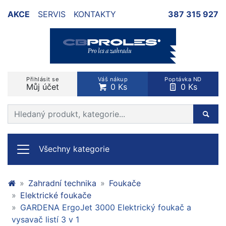
AKCE
SERVIS
KONTAKTY
387 315 927
Přihlásit se
Váš nákup
Poptávka ND
Můj účet
0 Ks
0 Ks
Prohledat web
Hleda
Všechny kategorie
Zahradní technika
Foukače
Elektrické foukače
GARDENA ErgoJet 3000 Elektrický foukač a
vysavač listí 3 v 1