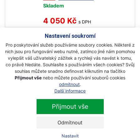
Skladem
4 050 Kč
s DPH
Nastavení soukromí
GARDENA RollUp S 18600-20
Pro poskytování služeb používáme soubory cookies. Některé z
nástěnný box na hadici 15m
nich jsou pro fungování webu nutné, zatímco jiné nám pomohou
Akce
vylepšit váš uživatelský zážitek a rychleji vás navést k tomu,
co právě hledáte. Souhlasíte s používáním všech cookies? Svůj
Skladem
souhlas můžete snadno definovat kliknutím na tlačítko
Přijmout vše
nebo můžete používání souborů cookies
3 190 Kč
s DPH
odmítnout
.
Další informace
GARDENA SmallCut 300/23 9805-
Přijmout vše
20 turbotrimmer
Akce
Odmítnout
Na objednávku
Nastavit