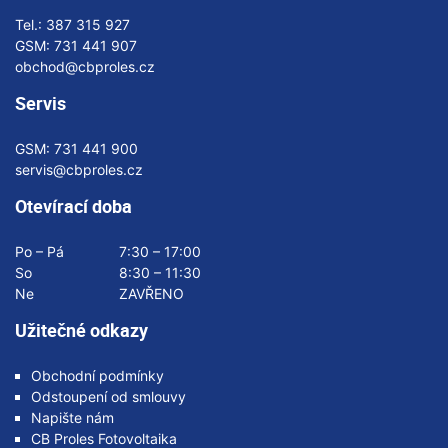
Tel.:
387 315 927
GSM:
731 441 907
obchod@cbproles.cz
Servis
GSM:
731 441 900
servis@cbproles.cz
Otevírací doba
Po – Pá
7:30 – 17:00
So
8:30 – 11:30
Ne
ZAVŘENO
Užitečné odkazy
Obchodní podmínky
Odstoupení od smlouvy
Napište nám
CB Proles Fotovoltaika