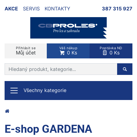
AKCE
SERVIS
KONTAKTY
387 315 927
Přihlásit se
Váš nákup
Poptávka ND
Můj účet
0 Ks
0 Ks
Prohledat web
Hleda
Všechny kategorie
E-shop GARDENA