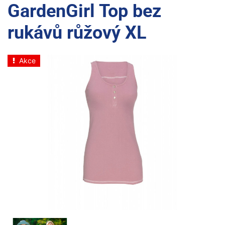
GardenGirl Top bez
rukávů růžový XL
Akce