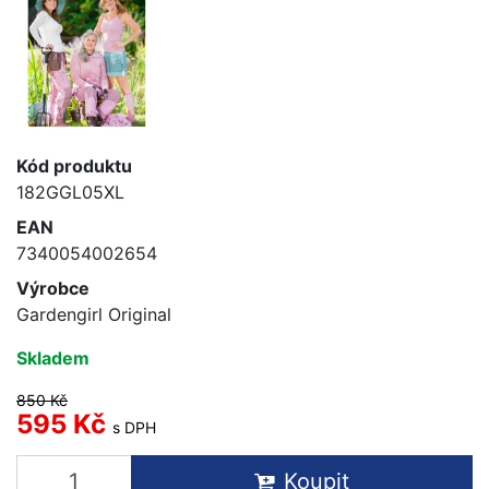
Kód produktu
182GGL05XL
EAN
7340054002654
Výrobce
Gardengirl Original
Skladem
850 Kč
595 Kč
s DPH
Koupit