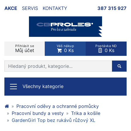
AKCE
SERVIS
KONTAKTY
387 315 927
Přihlásit se
Váš nákup
Poptávka ND
Můj účet
0 Ks
0 Ks
Prohledat web
Hleda
Všechny kategorie
Pracovní oděvy a ochranné pomůcky
Pracovní bundy a vesty
Trika a košile
GardenGirl Top bez rukávů růžový XL