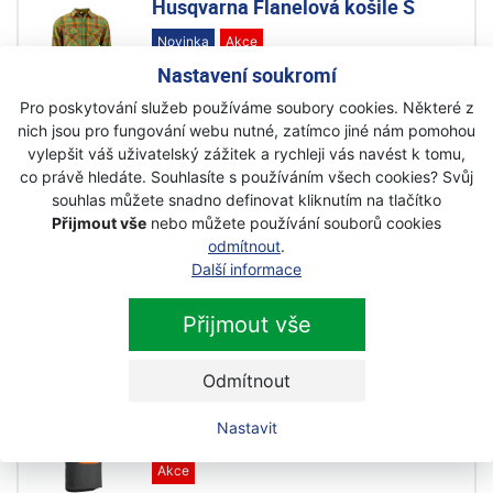
Husqvarna Flanelová košile S
Novinka
Akce
Nastavení soukromí
Na objednávku
1 099 Kč
Pro poskytování služeb používáme soubory cookies. Některé z
989 Kč
nich jsou pro fungování webu nutné, zatímco jiné nám pomohou
s DPH
vylepšit váš uživatelský zážitek a rychleji vás navést k tomu,
co právě hledáte. Souhlasíte s používáním všech cookies? Svůj
Husqvarna Flanelová košile s
souhlas můžete snadno definovat kliknutím na tlačítko
podšívkou S
Přijmout vše
nebo můžete používání souborů cookies
odmítnout
.
Novinka
Akce
Další informace
Na objednávku
1 590 Kč
Přijmout vše
1 430 Kč
s DPH
Odmítnout
Husqvarna Triko Technical s
Nastavit
krátkým rukávem
Akce