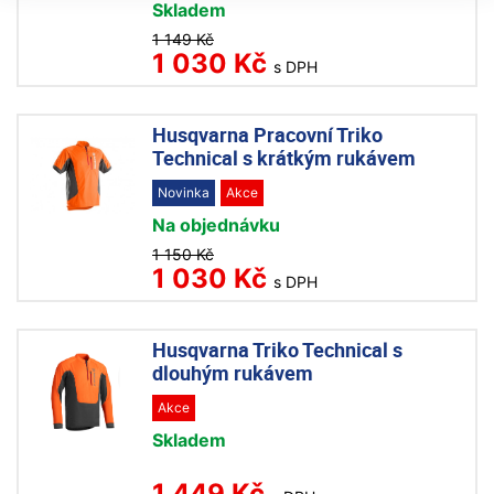
Skladem
1 149 Kč
1 030 Kč
s DPH
Husqvarna Pracovní Triko
Technical s krátkým rukávem
Novinka
Akce
Na objednávku
1 150 Kč
1 030 Kč
s DPH
Husqvarna Triko Technical s
dlouhým rukávem
Akce
Skladem
1 449 Kč