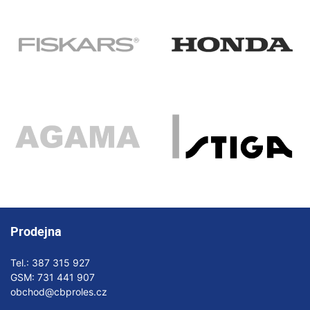
Prodejna
Tel.:
387 315 927
GSM:
731 441 907
obchod@cbproles.cz