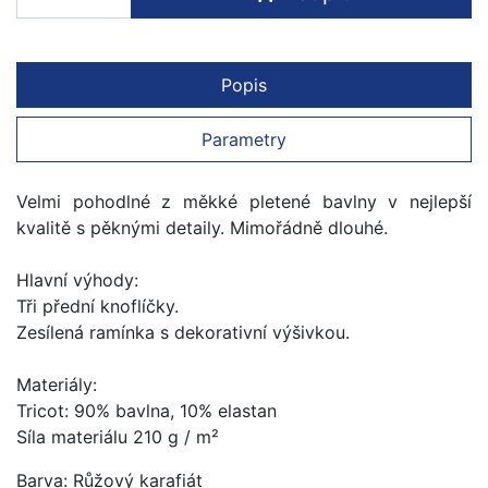
Popis
Parametry
Velmi pohodlné z měkké pletené bavlny v nejlepší
kvalitě s pěknými detaily. Mimořádně dlouhé.
Hlavní výhody:
Tři přední knoflíčky.
Zesílená ramínka s deko­rativní výšivkou.
Materiály:
Tricot: 90% bavlna, 10% elastan
Síla materiálu 210 g / m²
Barva: Růžový karafiát