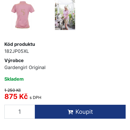
Kód produktu
182JP05XL
Výrobce
Gardengirl Original
Skladem
1 250 Kč
875 Kč
s DPH
Koupit