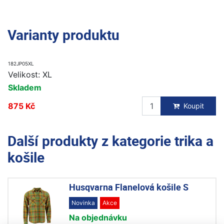
Varianty produktu
182JP05XL
Velikost: XL
Skladem
875 Kč
Koupit
Další produkty z kategorie
trika a
košile
Husqvarna Flanelová košile S
Novinka
Akce
Na objednávku