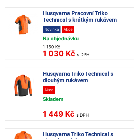
Husqvarna Pracovní Triko
Technical s krátkým rukávem
Novinka
Akce
Na objednávku
1 150 Kč
1 030 Kč
s DPH
Husqvarna Triko Technical s
dlouhým rukávem
Akce
Skladem
1 449 Kč
s DPH
Husqvarna Triko Technical s