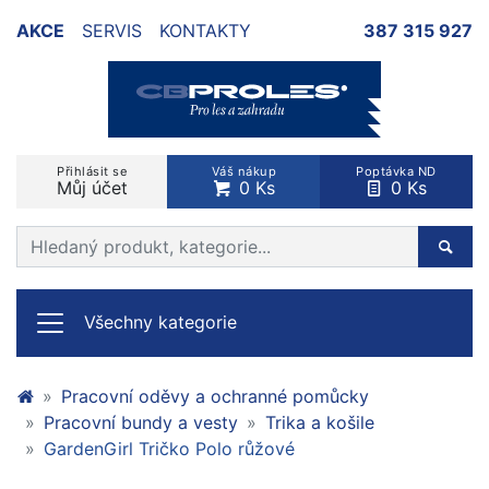
AKCE
SERVIS
KONTAKTY
387 315 927
Přihlásit se
Váš nákup
Poptávka ND
Můj účet
0 Ks
0 Ks
Prohledat web
Hleda
Všechny kategorie
Pracovní oděvy a ochranné pomůcky
Pracovní bundy a vesty
Trika a košile
GardenGirl Tričko Polo růžové