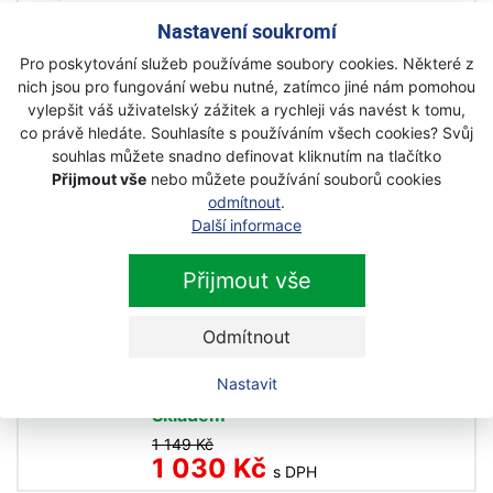
1 099 Kč
Nastavení soukromí
989 Kč
s DPH
Pro poskytování služeb používáme soubory cookies. Některé z
nich jsou pro fungování webu nutné, zatímco jiné nám pomohou
Husqvarna Flanelová košile s
vylepšit váš uživatelský zážitek a rychleji vás navést k tomu,
podšívkou S
co právě hledáte. Souhlasíte s používáním všech cookies? Svůj
souhlas můžete snadno definovat kliknutím na tlačítko
Novinka
Akce
Přijmout vše
nebo můžete používání souborů cookies
Na objednávku
odmítnout
.
Další informace
1 590 Kč
1 430 Kč
s DPH
Přijmout vše
Husqvarna Triko Technical s
Odmítnout
krátkým rukávem
Nastavit
Akce
Skladem
1 149 Kč
1 030 Kč
s DPH