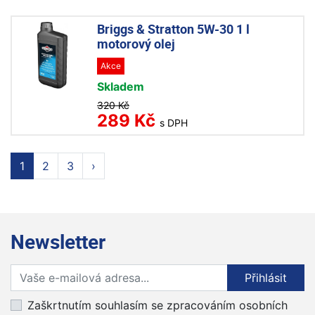
Briggs & Stratton 5W-30 1 l
motorový olej
Akce
Skladem
320 Kč
289 Kč
s DPH
1
2
3
›
Newsletter
Přihlaste se k odběru novinek
Přihlásit
Zaškrtnutím souhlasím se zpracováním osobních