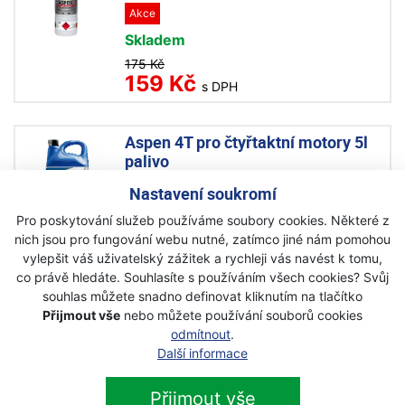
Akce
Skladem
175 Kč
159 Kč
s DPH
Aspen 4T pro čtyřtaktní motory 5l
palivo
Nastavení soukromí
Akce
Skladem
Pro poskytování služeb používáme soubory cookies. Některé z
nich jsou pro fungování webu nutné, zatímco jiné nám pomohou
660 Kč
599 Kč
vylepšit váš uživatelský zážitek a rychleji vás navést k tomu,
s DPH
co právě hledáte. Souhlasíte s používáním všech cookies? Svůj
souhlas můžete snadno definovat kliknutím na tlačítko
Přijmout vše
nebo můžete používání souborů cookies
Aspen 4T pro čtyřtaktní motory 1l
odmítnout
.
palivo
Další informace
Akce
Skladem
Přijmout vše