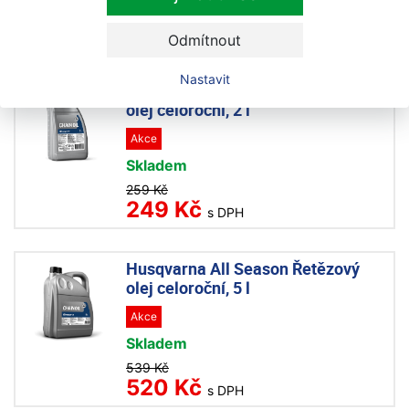
190 Kč
s DPH
Odmítnout
Nastavit
Husqvarna All Season Řetězový
olej celoroční, 2 l
Akce
Skladem
259 Kč
249 Kč
s DPH
Husqvarna All Season Řetězový
olej celoroční, 5 l
Akce
Skladem
539 Kč
520 Kč
s DPH