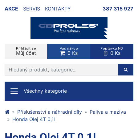
AKCE
SERVIS
KONTAKTY
387 315 927
Přihlásit se
Váš nákup
Poptávka ND
Můj účet
0 Ks
0 Ks
Prohledat web
Hleda
Všechny kategorie
Příslušenství a náhradní díly
Paliva a maziva
Honda Olej 4T 0,1l
Honda Olej 4T 0,1l