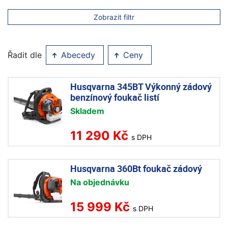
Zobrazit filtr
Řadit dle
Abecedy
Ceny
Husqvarna 345BT Výkonný zádový
benzínový foukač listí
Skladem
11 290 Kč
s DPH
Husqvarna 360Bt foukač zádový
Na objednávku
15 999 Kč
s DPH