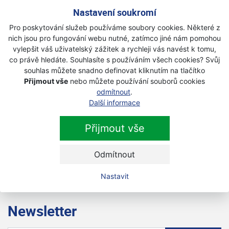
s DPH
Nastavení soukromí
Pro poskytování služeb používáme soubory cookies. Některé z
Husqvarna 350 BT foukač zádový
nich jsou pro fungování webu nutné, zatímco jiné nám pomohou
Na objednávku
vylepšit váš uživatelský zážitek a rychleji vás navést k tomu,
co právě hledáte. Souhlasíte s používáním všech cookies? Svůj
15 499 Kč
souhlas můžete snadno definovat kliknutím na tlačítko
s DPH
Přijmout vše
nebo můžete používání souborů cookies
odmítnout
.
Husqvarna 580 BTS foukač
Další informace
Skladem
Přijmout vše
28 990 Kč
s DPH
Odmítnout
Nastavit
Newsletter