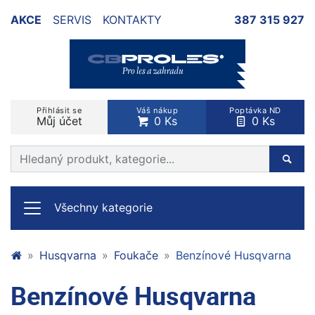
AKCE
SERVIS
KONTAKTY
387 315 927
Přihlásit se
Váš nákup
Poptávka ND
Můj účet
0 Ks
0 Ks
Prohledat web
Hleda
Všechny kategorie
Husqvarna
Foukače
Benzínové Husqvarna
Benzínové Husqvarna