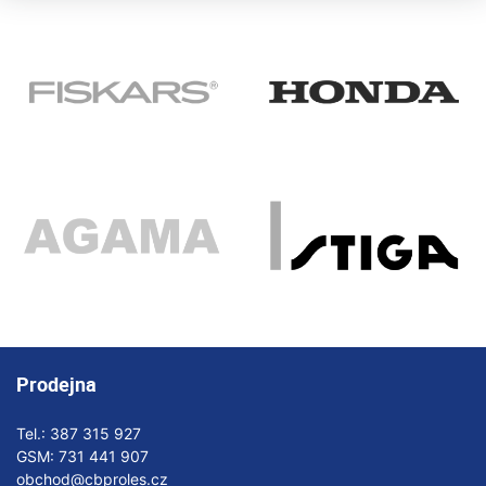
Prodejna
Tel.:
387 315 927
GSM:
731 441 907
obchod@cbproles.cz