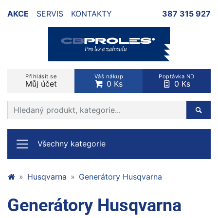
AKCE
SERVIS
KONTAKTY
387 315 927
Přihlásit se
Váš nákup
Poptávka ND
Můj účet
0 Ks
0 Ks
Prohledat web
Hleda
Všechny kategorie
Husqvarna
Generátory Husqvarna
Generátory Husqvarna