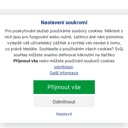
Newsletter
Nastavení soukromí
Pro poskytování služeb používáme soubory cookies. Některé z
Přihlaste se k odběru novinek
Přihlásit
nich jsou pro fungování webu nutné, zatímco jiné nám pomohou
vylepšit váš uživatelský zážitek a rychleji vás navést k tomu,
Zaškrtnutím souhlasím se zpracováním osobních
co právě hledáte. Souhlasíte s používáním všech cookies? Svůj
údajů.
souhlas můžete snadno definovat kliknutím na tlačítko
Přijmout vše
nebo můžete používání souborů cookies
odmítnout
.
Další informace
Přijmout vše
Odmítnout
Nastavit