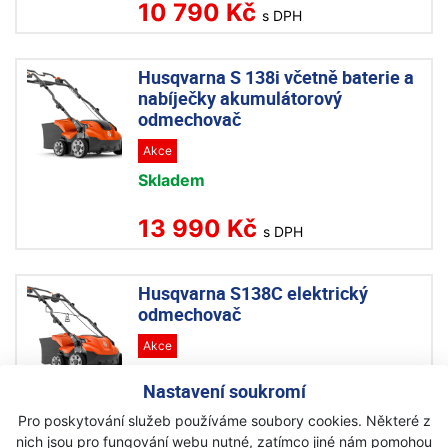
10 790 Kč
s DPH
Husqvarna S 138i včetně baterie a
nabíječky akumulátorový
odmechovač
Akce
Skladem
13 990 Kč
s DPH
Husqvarna S138C elektrický
odmechovač
Akce
Skladem
Nastavení soukromí
6 990 Kč
Pro poskytování služeb používáme soubory cookies. Některé z
s DPH
nich jsou pro fungování webu nutné, zatímco jiné nám pomohou