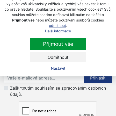
vylepšit váš uživatelský zážitek a rychleji vás navést k tomu,
co právě hledáte. Souhlasíte s používáním všech cookies? Svůj
Husqvarna S 500 Pro odmechovač
souhlas můžete snadno definovat kliknutím na tlačítko
Na objednávku
Přijmout vše
nebo můžete používání souborů cookies
odmítnout
.
36 990 Kč
s DPH
Další informace
Přijmout vše
Odmítnout
Newsletter
Nastavit
Přihlaste se k odběru novinek
Přihlásit
Zaškrtnutím souhlasím se zpracováním osobních
údajů.