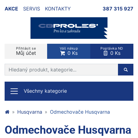
AKCE
SERVIS
KONTAKTY
387 315 927
Přihlásit se
Váš nákup
Poptávka ND
Můj účet
0 Ks
0 Ks
Prohledat web
Hleda
Všechny kategorie
Husqvarna
Odmechovače Husqvarna
Odmechovače Husqvarna