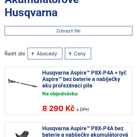
Husqvarna
Zobrazit filtr
Řadit dle
Abecedy
Ceny
Husqvarna Aspire™ P8X-P4A + tyč
Aspire™ bez baterie a nabíječky
aku prořezávací pila
Na objednávku
8 290 Kč
s DPH
Husqvarna Aspire™ P8X-P4A bez
baterie a nabíječky akumulátorová