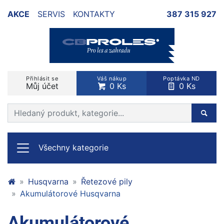
AKCE
SERVIS
KONTAKTY
387 315 927
Přihlásit se
Váš nákup
Poptávka ND
Můj účet
0 Ks
0 Ks
Prohledat web
Hleda
Všechny kategorie
Husqvarna
Řetezové pily
Akumulátorové Husqvarna
Akumulátorové