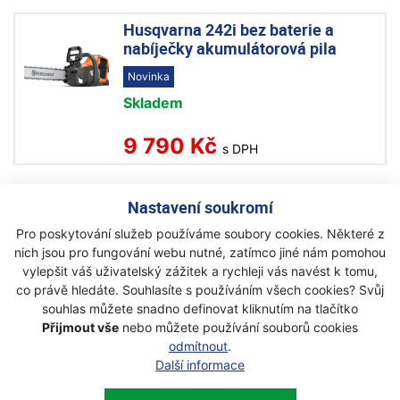
Husqvarna 242i bez baterie a
nabíječky akumulátorová pila
Novinka
Skladem
9 790 Kč
s DPH
Husqvarna 242i včetně baterie a
Nastavení soukromí
nabíječky akumulátorová pila
Pro poskytování služeb používáme soubory cookies. Některé z
Novinka
nich jsou pro fungování webu nutné, zatímco jiné nám pomohou
vylepšit váš uživatelský zážitek a rychleji vás navést k tomu,
Skladem
co právě hledáte. Souhlasíte s používáním všech cookies? Svůj
souhlas můžete snadno definovat kliknutím na tlačítko
13 790 Kč
s DPH
Přijmout vše
nebo můžete používání souborů cookies
odmítnout
.
Další informace
Husqvarna 225i akumulátorová
pila kit