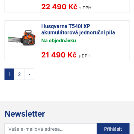
22 490 Kč
s DPH
Husqvarna T540i XP
akumulátorová jednoruční pila
Na objednávku
21 490 Kč
s DPH
1
2
›
Newsletter
Přihlaste se k odběru novinek
Přihlásit