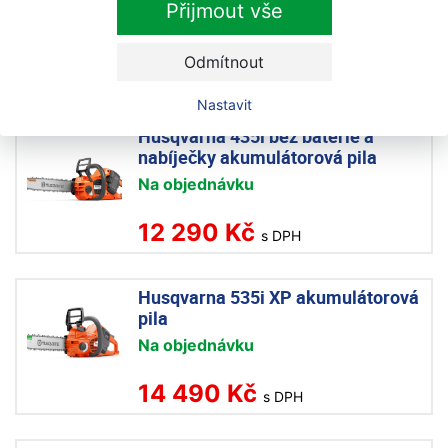
Přijmout vše
Skladem
Odmítnout
9 690 Kč
s DPH
Nastavit
Husqvarna 435i bez baterie a
nabíječky akumulátorová pila
Na objednávku
12 290 Kč
s DPH
Husqvarna 535i XP akumulátorová
pila
Na objednávku
14 490 Kč
s DPH