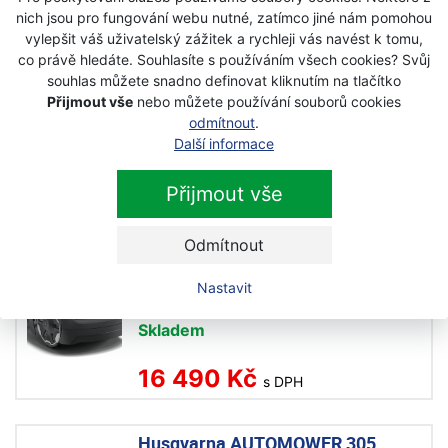
82 990 Kč
nich jsou pro fungování webu nutné, zatímco jiné nám pomohou
s DPH
vylepšit váš uživatelský zážitek a rychleji vás navést k tomu,
co právě hledáte. Souhlasíte s používáním všech cookies? Svůj
souhlas můžete snadno definovat kliknutím na tlačítko
Husqvarna Automower® 310E
Přijmout vše
nebo můžete používání souborů cookies
NERA robotická sekačka
odmítnout
.
Novinka
Další informace
Skladem
Přijmout vše
64 990 Kč
s DPH
Odmítnout
Husqvarna Aspire R4 robotická
Nastavit
sekačka
Skladem
16 490 Kč
s DPH
Husqvarna AUTOMOWER 305