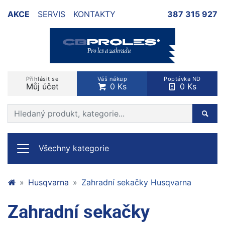
AKCE
SERVIS
KONTAKTY
387 315 927
Přihlásit se
Váš nákup
Poptávka ND
Můj účet
0 Ks
0 Ks
Prohledat web
Hleda
Všechny kategorie
Husqvarna
Zahradní sekačky Husqvarna
Zahradní sekačky