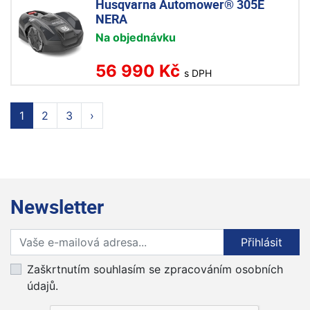
Husqvarna Automower® 305E
NERA
Na objednávku
56 990 Kč
s DPH
1
2
3
›
Newsletter
Přihlaste se k odběru novinek
Přihlásit
Zaškrtnutím souhlasím se zpracováním osobních
údajů.