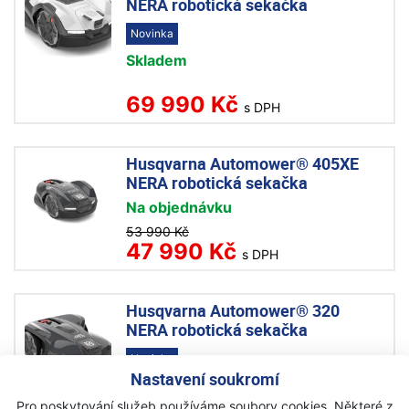
NERA robotická sekačka
Novinka
Skladem
69 990 Kč
s DPH
Husqvarna Automower® 405XE
NERA robotická sekačka
Na objednávku
53 990 Kč
47 990 Kč
s DPH
Husqvarna Automower® 320
NERA robotická sekačka
Novinka
Nastavení soukromí
Skladem
Pro poskytování služeb používáme soubory cookies. Některé z