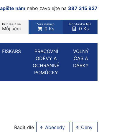
apište nám
nebo zavolejte na
387 315 927
Přihlásit se
Váš nákup
Poptávka ND
Můj účet
0 Ks
0 Ks
rodukt, kategorie...
FISKARS
PRACOVNÍ
VOLNÝ
ODĚVY A
ČAS A
OCHRANNÉ
DÁRKY
POMŮCKY
Řadit dle
Abecedy
Ceny