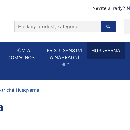
Nevíte si rady?
N
Prohledat web
Hledaný p
DŮM A
PŘÍSLUŠENSTVÍ
HUSQVARNA
DOMÁCNOST
A NÁHRADNÍ
DÍLY
ktrické Husqvarna
a