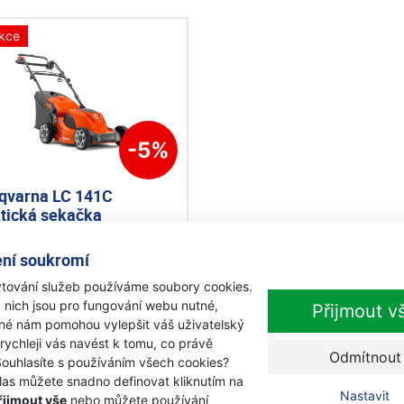
kce
-5%
qvarna LC 141C
ktická sekačka
ní soukromí
adem
0 Kč
tování služeb používáme soubory cookies.
990 Kč
 nich jsou pro fungování webu nutné,
s DPH
Přijmout v
iné nám pomohou vylepšit váš uživatelský
Přidat k nákupu
 rychleji vás navést k tomu, co právě
Odmítnout
Souhlasíte s používáním všech cookies?
las můžete snadno definovat kliknutím na
Nastavit
řijmout vše
nebo můžete používání