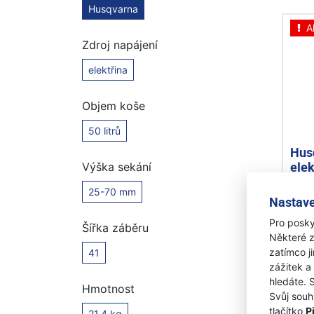
Husqvarna
A
Zdroj napájení
elektřina
Objem koše
50 litrů
Hus
ele
Výška sekání
25-70 mm
Nastave
Skl
8 49
Pro posky
Šířka záběru
7 
Některé z
zatímco j
41
zážitek a
hledáte. 
Hmotnost
Svůj souh
tlačítko
P
21,4 kg