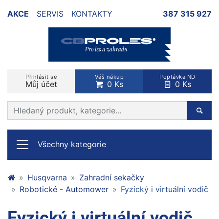
AKCE
SERVIS
KONTAKTY
387 315 927
Přihlásit se
Váš nákup
Poptávka ND
Můj účet
0 Ks
0 Ks
Prohledat web
Hleda
Všechny kategorie
Husqvarna
Zahradní sekačky
Robotické - Automower
Fyzický i virtuální vodič
Fyzický i virtuální vodič