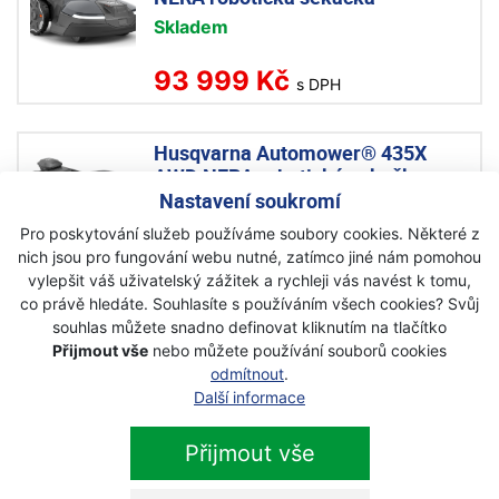
Skladem
93 999 Kč
s DPH
Husqvarna Automower® 435X
AWD NERA robotická sekačka
Nastavení soukromí
Akce
Pro poskytování služeb používáme soubory cookies. Některé z
Na objednávku
nich jsou pro fungování webu nutné, zatímco jiné nám pomohou
149 990 Kč
vylepšit váš uživatelský zážitek a rychleji vás navést k tomu,
139 990 Kč
s DPH
co právě hledáte. Souhlasíte s používáním všech cookies? Svůj
souhlas můžete snadno definovat kliknutím na tlačítko
Přijmout vše
nebo můžete používání souborů cookies
Husqvarna AUTOMOWER 450X
odmítnout
.
NERA robotická sekačka
Další informace
Na objednávku
Přijmout vše
122 999 Kč
s DPH