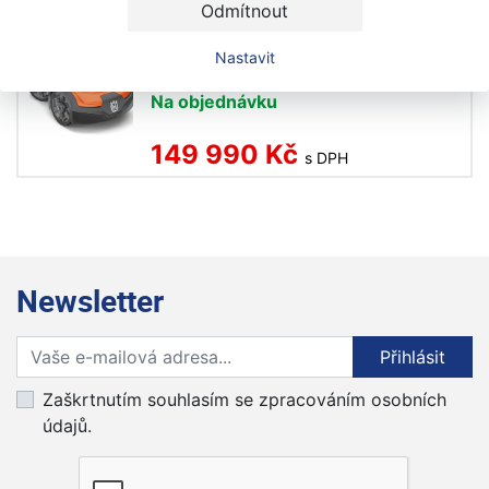
Odmítnout
Husqvarna Automower® 535 AWD
Nastavit
EPOS® robotická sekačka
Na objednávku
149 990 Kč
s DPH
Newsletter
Přihlaste se k odběru novinek
Přihlásit
Zaškrtnutím souhlasím se zpracováním osobních
údajů.