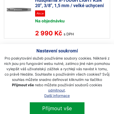
Husqvarna X-TOUGH LIGHT RSN
20", 3/8", 1,5 mm / velké uchycení
Akce
Na objednávku
2 990 Kč
s DPH
Husqvarna 1x lišta X- Force 18",
Nastavení soukromí
3/8",1,5mm+2xřetěz C85 68 čl.
Pro poskytování služeb používáme soubory cookies. Některé z
výhodný set
nich jsou pro fungování webu nutné, zatímco jiné nám pomohou
Skladem
vylepšit váš uživatelský zážitek a rychleji vás navést k tomu,
co právě hledáte. Souhlasíte s používáním všech cookies? Svůj
2 190 Kč
souhlas můžete snadno definovat kliknutím na tlačítko
s DPH
Přijmout vše
nebo můžete používání souborů cookies
odmítnout
.
Husqvarna 1x lišta X- Force 20",
Další informace
3/8",1,5mm+2xřetěz C85 72 čl.
výhodný set
Přijmout vše