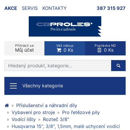
AKCE
SERVIS
KONTAKTY
387 315 927
Přihlásit se
Váš nákup
Poptávka ND
Můj účet
0 Ks
0 Ks
Prohledat web
Hleda
Všechny kategorie
Příslušenství a náhradní díly
Vybavení pro stroje
Pro řetězové pily
Vodící lišty
Rozteč 3/8"
Husqvarna 15", 3/8", 1,5mm, malé uchycení vodící