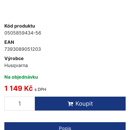
Kód produktu
0505859434-56
EAN
7393089051203
Výrobce
Husqvarna
Na objednávku
1 149 Kč
s DPH
Koupit
Popis