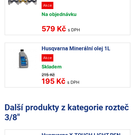
Akce
Na objednávku
579 Kč
s DPH
Husqvarna Minerální olej 1L
Akce
Skladem
215 Kč
195 Kč
s DPH
Další produkty z kategorie
rozteč
3/8"