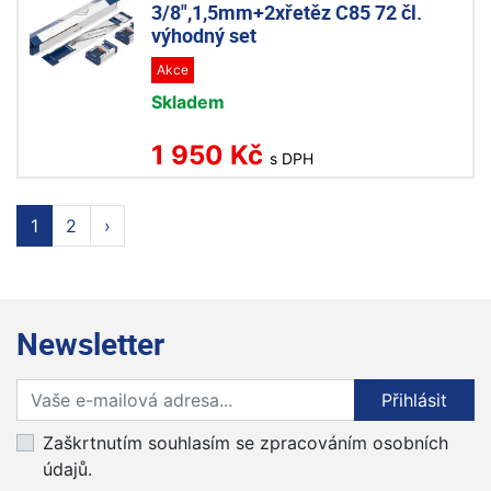
3/8",1,5mm+2xřetěz C85 72 čl.
výhodný set
Akce
Skladem
1 950 Kč
s DPH
1
2
›
Newsletter
Přihlaste se k odběru novinek
Přihlásit
Zaškrtnutím souhlasím se zpracováním osobních
údajů.