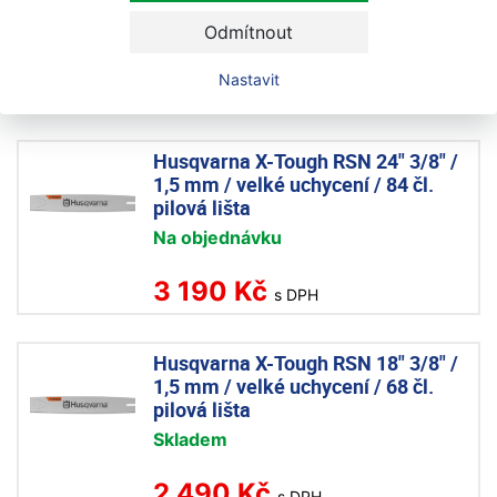
Akce
Odmítnout
Skladem
Nastavit
2 390 Kč
s DPH
Husqvarna X-Tough RSN 24" 3/8" /
1,5 mm / velké uchycení / 84 čl.
pilová lišta
Na objednávku
3 190 Kč
s DPH
Husqvarna X-Tough RSN 18" 3/8" /
1,5 mm / velké uchycení / 68 čl.
pilová lišta
Skladem
2 490 Kč
s DPH