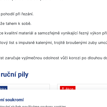
pohodlí při řezání.
 řeže tahem k sobě.
 kvalitní materiál a samozřejmě vynikající řezný výkon při po
lový list s impulsně kalenými, trojitě broušenými zuby umo
ist zaručuje vyjímečnou odolnost vůči korozi po dlouhou d
e
ruční pily
inka
Akce
kce
ní soukromí
tování služeb používáme soubory cookies.