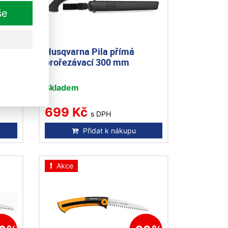
še
Husqvarna Pila přímá
prořezávací 300 mm
Skladem
699 Kč
s DPH
Přidat k nákupu
Akce