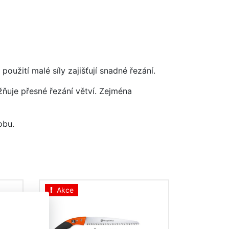
užití ​​malé síly zajišťují snadné řezání.
žňuje přesné řezání větví. Zejména
obu.
Akce