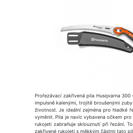
Prořezávací zakřivená pila Husqvarna 300 
impulsně kalenými, trojitě broušenými zuby
životnost. Je ideální zejména pro hladké ř
vyměnit. Pila je navíc vybavena očkem pro 
rukojeti zabraňuje sklouznutí při řezání. 
zakřivené rukojeti s měkkým částmi tato pi