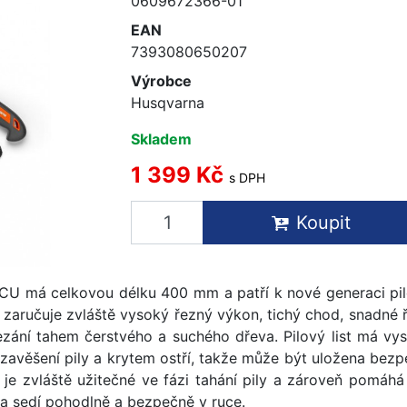
0609672366-01
EAN
7393080650207
Výrobce
Husqvarna
Skladem
1 399 Kč
s DPH
Koupit
CU má celkovou délku 400 mm a patří k nové generaci pile
 zaručuje zvláště vysoký řezný výkon, tichý chod, snadné
ezání tahem čerstvého a suchého dřeva. Pilový list má vy
zavěšení pily a krytem ostří, takže může být uložena bez
To je zvláště užitečné ve fázi tahání pily a zároveň pomá
la sedí pohodlně a bezpečně v ruce.