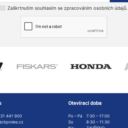
Zaškrtnutím souhlasím se zpracováním osobních údajů.
s
Otevírací doba
731 441 900
Po – Pá
7:30 – 17:00
@cbproles.cz
So
8:30 – 11:30
Ne
ZAVŘENO