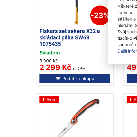
Některé z
zatímco j
-23%
zážitek a
hledáte. 
Fiskars set sekera X32 a
Hus
Svůj souh
skládací pilka SW68
skl
tlačítko
P
1075435
souborů 
Další inf
Skladem
Skl
3 000 Kč
649 
2 299 Kč
49
s DPH
Přidat k nákupu
Akce
A