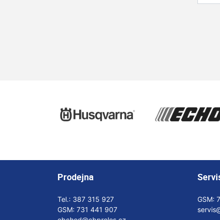
Prodejna
Servi
Tel.:
387 315 927
GSM:
GSM:
731 441 907
servis
obchod@cbproles.cz