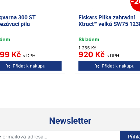
-
qvarna 300 ST
Fiskars Pilka zahradní
ezávací pila
Xtract™ velká SW75 123
adem
Skladem
1 255 Kč
299 Kč
920 Kč
s DPH
s DPH
Přidat k nákupu
Přidat k nákupu
Newsletter
Přihlaste se k odběru novinek
Přihl