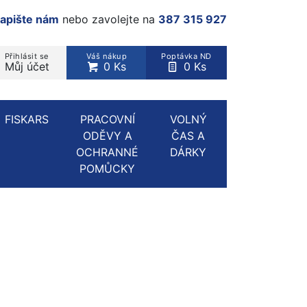
apište nám
nebo zavolejte na
387 315 927
Přihlásit se
Váš nákup
Poptávka ND
Můj účet
0 Ks
0 Ks
rodukt, kategorie...
FISKARS
PRACOVNÍ
VOLNÝ
ODĚVY A
ČAS A
OCHRANNÉ
DÁRKY
POMŮCKY