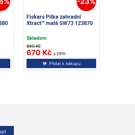
26%
-23%
Fiskars Pilka zahradní
880
Xtract™ malá SW73 123870
Skladem
880 Kč
670 Kč
s DPH
Přidat k nákupu
ásit