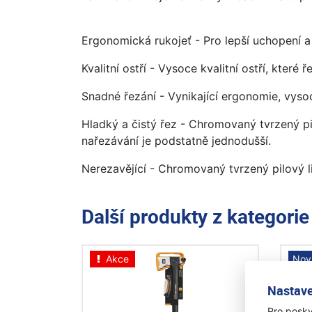
Ergonomická rukojeť - Pro lepší uchopení a 
Kvalitní ostří - Vysoce kvalitní ostří, které
Snadné řezání - Vynikající ergonomie, vysoce
Hladký a čistý řez - Chromovaný tvrzený pi
nařezávání je podstatně jednodušší.
Nerezavějící - Chromovaný tvrzený pilový l
Další produkty z kategori
Akce
Nov
A
Nastave
Pro posky