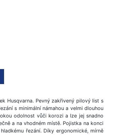
k Husqvarna. Pevný zakřivený pilový list s
 řezání s minimální námahou a velmi dlouhou
sokou odolnost vůči korozi a lze jej snadno
pečně a na vhodném místě. Pojistka na konci
há hladkému řezání. Díky ergonomické, mírně