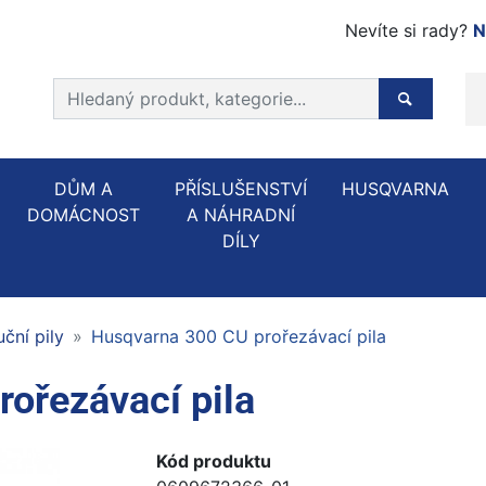
Nevíte si rady?
N
Prohledat web
Hledaný p
DŮM A
PŘÍSLUŠENSTVÍ
HUSQVARNA
DOMÁCNOST
A NÁHRADNÍ
DÍLY
uční pily
Husqvarna 300 CU prořezávací pila
ořezávací pila
Kód produktu