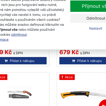
 nich jsou pro fungování webu nutné,
Přijmout v
iné nám pomohou vylepšit váš uživatelský
-23%
 rychleji vás navést k tomu, co právě
Odmítnout
Souhlasíte s používáním všech cookies?
qvarna Pilka zahradní
Husqvarna Pila přímá
las můžete snadno definovat kliknutím na
ádací 135mm
prořezávací 240 mm
Nastavit
řijmout vše
nebo můžete používání
cookies
odmítnout
.
ormace
adem
Skladem
Kč
9 Kč
679 Kč
s DPH
s DPH
Přidat k nákupu
Přidat k nákupu
kce
Akce