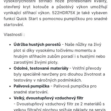
vysokorychlostní střihací nože profesionální kvality,
otevřený kryt kotouče a působivý výkon umožňují
vynikající střihací výkon. 522HDR75X je také vybaven
funkcí Quick Start s pomocnou pumpičkou pro snadné
startování.
Vlastnosti :
Údržba hustých porostů
- Naše nůžky na živý
plot si díky vysokému točivému momentu a
hrubým střihacím zubům poradí i s hustými nebo
zarostlými živými ploty.
Odolné, testované materiály
- Vnitřní převody
byly speciálně navrženy pro dlouhou životnost a
testovány v náročných podmínkách.
Palivová pumpička
- Palivová pumpička pro
snadné startování.
Velký, dvoustupňový vzduchový filtr
- Dvoustupňový vzduchový filtr ze 2 materiálů s
velkou filtrační plochou snižuje náklady na servis