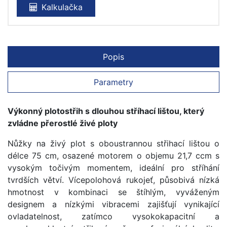
Kalkulačka
Popis
Parametry
Výkonný plotostřih s dlouhou stříhací lištou, který
zvládne přerostlé živé ploty
Nůžky na živý plot s oboustrannou střihací lištou o
délce 75 cm, osazené motorem o objemu 21,7 ccm s
vysokým točivým momentem, ideální pro stříhání
tvrdších větví. Vícepolohová rukojeť, působivá nízká
hmotnost v kombinaci se štíhlým, vyváženým
designem a nízkými vibracemi zajišťují vynikající
ovladatelnost, zatímco vysokokapacitní a