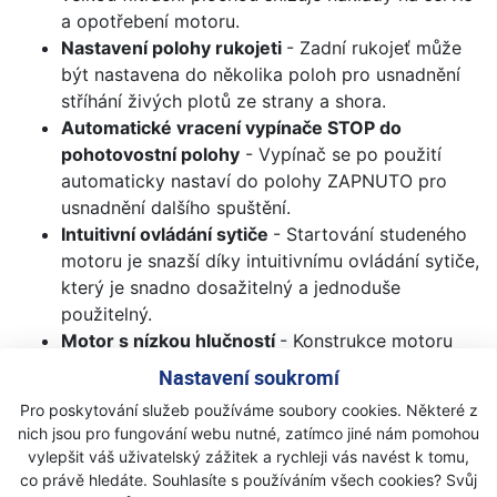
a opotřebení motoru.
Nastavení polohy rukojeti
- Zadní rukojeť může
být nastavena do několika poloh pro usnadnění
stříhání živých plotů ze strany a shora.
Automatické vracení vypínače STOP do
pohotovostní polohy
- Vypínač se po použití
automaticky nastaví do polohy ZAPNUTO pro
usnadnění dalšího spuštění.
Intuitivní ovládání sytiče
- Startování studeného
motoru je snazší díky intuitivnímu ovládání sytiče,
který je snadno dosažitelný a jednoduše
použitelný.
Motor s nízkou hlučností
- Konstrukce motoru
zajišťuje nízkou hladinu hluku a příjemnější
Nastavení soukromí
pracovní prostředí.
Pro poskytování služeb používáme soubory cookies. Některé z
nich jsou pro fungování webu nutné, zatímco jiné nám pomohou
Technické údaje :
vylepšit váš uživatelský zážitek a rychleji vás navést k tomu,
co právě hledáte. Souhlasíte s používáním všech cookies? Svůj
výstupní výkon - 0.6 kW