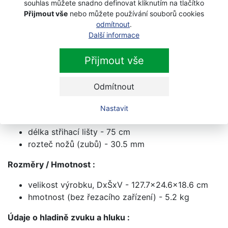
souhlas můžete snadno definovat kliknutím na tlačítko
zdvihový objem válce - 21.7 cm³
Přijmout vše
nebo můžete používání souborů cookies
maximální otáčky motoru při zatížení - 7800
odmítnout
.
ot./min
Další informace
rychlost při volnoběhu, ot./min - 3000 ot./min
objem palivové nádrže - 0.45 l
Přijmout vše
spotřeba paliva - 0.36 kg/h
výstupní výkon - 0.6 kW
Odmítnout
rychlost stříhání - 3200 kmitů/min
Nastavit
Střihací lišta :
délka střihací lišty - 75 cm
rozteč nožů (zubů) - 30.5 mm
Rozměry / Hmotnost :
velikost výrobku, DxŠxV - 127.7x24.6x18.6 cm
hmotnost (bez řezacího zařízení) - 5.2 kg
Údaje o hladině zvuku a hluku :