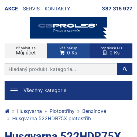
AKCE
SERVIS
KONTAKTY
387 315 927
Přihlásit se
Váš nákup
Poptávka ND
Můj účet
0 Ks
0 Ks
Prohledat web
Hleda
Všechny kategorie
Husqvarna
Plotostřihy
Benzínové
Husqvarna 522HDR75X plotostřih
Husqvarna 522HDR75X