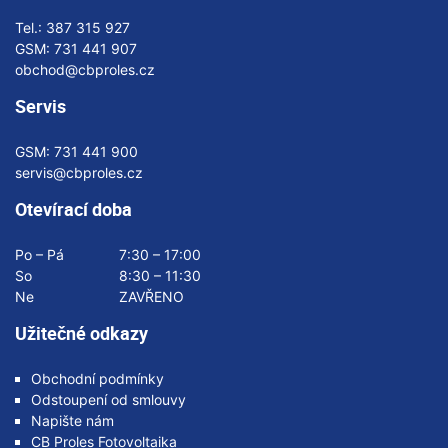
Tel.:
387 315 927
GSM:
731 441 907
obchod@cbproles.cz
Servis
GSM:
731 441 900
servis@cbproles.cz
Otevírací doba
Po – Pá
7:30 – 17:00
So
8:30 – 11:30
Ne
ZAVŘENO
Užitečné odkazy
Obchodní podmínky
Odstoupení od smlouvy
Napište nám
CB Proles Fotovoltaika