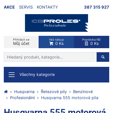
AKCE
SERVIS
KONTAKTY
387 315 927
Přihlásit se
Váš nákup
Poptávka ND
Můj účet
0 Ks
0 Ks
Prohledat web
Hleda
Všechny kategorie
Husqvarna
Řetezové pily
Benzínové
Profesionální
Husqvarna 555 motorová pila
Husqvarna 555 motorová