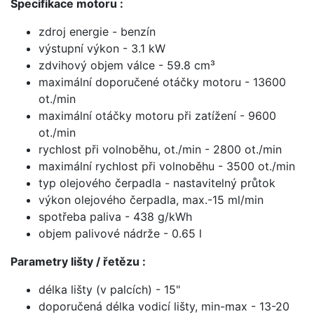
Specifikace motoru :
zdroj energie - benzín
výstupní výkon - 3.1 kW
zdvihový objem válce - 59.8 cm³
maximální doporučené otáčky motoru - 13600
ot./min
maximální otáčky motoru při zatížení - 9600
ot./min
rychlost při volnoběhu, ot./min - 2800 ot./min
maximální rychlost při volnoběhu - 3500 ot./min
typ olejového čerpadla - nastavitelný průtok
výkon olejového čerpadla, max.-15 ml/min
spotřeba paliva - 438 g/kWh
objem palivové nádrže - 0.65 l
Parametry lišty / řetězu :
délka lišty (v palcích) - 15"
doporučená délka vodicí lišty, min-max - 13-20