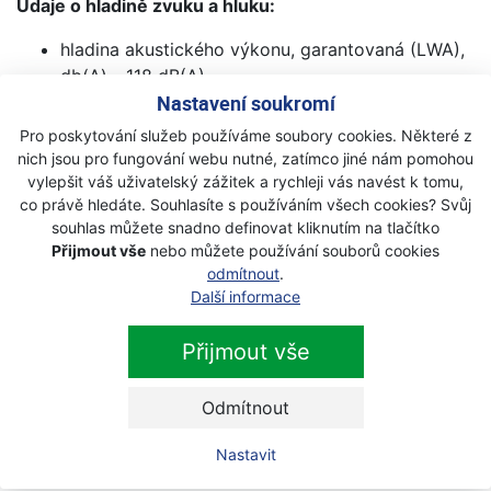
Údaje o hladině zvuku a hluku:
hladina akustického výkonu, garantovaná (LWA),
db(A) - 118 dB(A)
Nastavení soukromí
hladina akustického výkonu, měřená dB(A) - 116
dB(A)
Pro poskytování služeb používáme soubory cookies. Některé z
hladina akustického tlaku u ucha obsluhy, db(A) -
nich jsou pro fungování webu nutné, zatímco jiné nám pomohou
106 dB(A)
vylepšit váš uživatelský zážitek a rychleji vás navést k tomu,
co právě hledáte. Souhlasíte s používáním všech cookies? Svůj
Údaje o vibracích :
souhlas můžete snadno definovat kliknutím na tlačítko
Přijmout vše
nebo můžete používání souborů cookies
ekvivalentní hladina vibrací (ahv, eq) přední
odmítnout
.
rukojeti - 3.2 m/s²
Další informace
ekvivalentní hladina vibrací (ahv, eq) zadní
rukojeti - 5.0 m/s²
Přijmout vše
Odmítnout
Nastavit