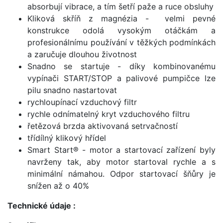
absorbují vibrace, a tím šetří paže a ruce obsluhy
Kliková skříň z magnézia - velmi pevné
konstrukce odolá vysokým otáčkám a
profesionálnímu používání v těžkých podmínkách
a zaručuje dlouhou životnost
Snadno se startuje - díky kombinovanému
vypínači START/STOP a palivové pumpičce lze
pilu snadno nastartovat
rychloupínací vzduchový filtr
rychle odnímatelný kryt vzduchového filtru
řetězová brzda aktivovaná setrvačností
třídílný klikový hřídel
Smart Start® - motor a startovací zařízení byly
navrženy tak, aby motor startoval rychle a s
minimální námahou. Odpor startovací šňůry je
snížen až o 40%
Technické údaje :