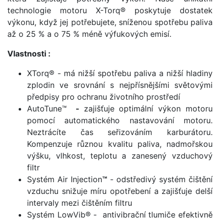
technologie motoru X-Torq® poskytuje dostatek
výkonu, když jej potřebujete, sníženou spotřebu paliva
až o 25 % a o 75 % méně výfukových emisí.
Vlastnosti :
XTorq® - má nižší spotřebu paliva a nižší hladiny
zplodin ve srovnání s nejpřísnějšími světovými
předpisy pro ochranu životního prostředí
AutoTune™
-
zajišťuje optimální výkon motoru
pomocí automatického nastavování motoru.
Neztrácíte čas seřizováním karburátoru.
Kompenzuje různou kvalitu paliva, nadmořskou
výšku, vlhkost, teplotu a zanesený vzduchový
filtr
Systém Air Injection
™
- odstředivý systém čištění
vzduchu snižuje míru opotřebení a zajišťuje delší
intervaly mezi čištěním filtru
Systém LowVib® - antivibrační tlumiče efektivně