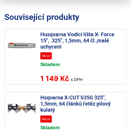
Související produkty
Husqvarna Vodící lišta X- Force
15", .325", 1,5mm, 64 čl.,malé
uchycení
Akce
Skladem
1 149 Kč
s DPH
Hsqvarna X-CUT S35G 325",
1,5mm, 64 článků řetěz pilový
kulatý
Akce
Skladem