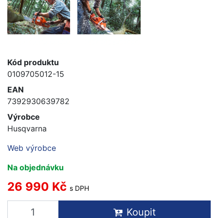
Kód produktu
0109705012-15
EAN
7392930639782
Výrobce
Husqvarna
Web výrobce
Na objednávku
26 990 Kč
s DPH
Koupit