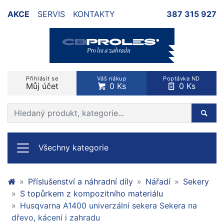
AKCE
SERVIS
KONTAKTY
387 315 927
Přihlásit se
Váš nákup
Poptávka ND
Můj účet
0 Ks
0 Ks
Prohledat web
Hleda
Všechny kategorie
Příslušenství a náhradní díly
Nářadí
Sekery
S topůrkem z kompozitního materiálu
Husqvarna A1400 univerzální sekera Sekera na
dřevo, kácení i zahradu