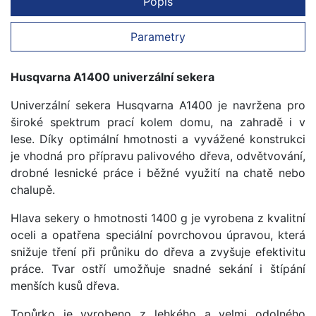
Popis
Parametry
Husqvarna A1400 univerzální sekera
Univerzální sekera Husqvarna A1400 je navržena pro
široké spektrum prací kolem domu, na zahradě i v
lese. Díky optimální hmotnosti a vyvážené konstrukci
je vhodná pro přípravu palivového dřeva, odvětvování,
drobné lesnické práce i běžné využití na chatě nebo
chalupě.
Hlava sekery o hmotnosti 1400 g je vyrobena z kvalitní
oceli a opatřena speciální povrchovou úpravou, která
snižuje tření při průniku do dřeva a zvyšuje efektivitu
práce. Tvar ostří umožňuje snadné sekání i štípání
menších kusů dřeva.
Topůrko je vyrobeno z lehkého a velmi odolného