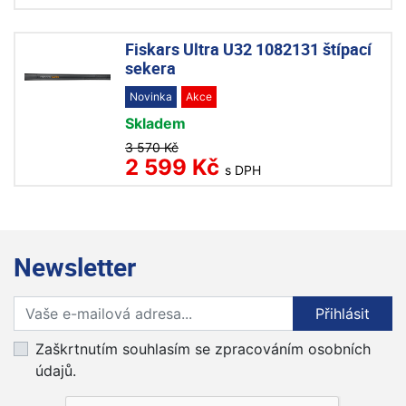
Fiskars Ultra U32 1082131 štípací
sekera
Novinka
Akce
Skladem
3 570 Kč
2 599 Kč
s DPH
Newsletter
Přihlaste se k odběru novinek
Přihlásit
Zaškrtnutím souhlasím se zpracováním osobních
údajů.