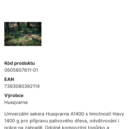
Kód produktu
0605807611-01
EAN
7393080392114
Výrobce
Husqvarna
Univerzální sekera Husqvarna A1400 s hmotností hlavy
1400 g pro přípravu palivového dřeva, odvětvování i
práce na zahradě. Odolné kompozitní topůrko a