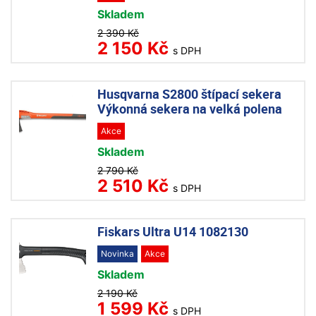
Skladem
2 390 Kč
2 150 Kč
s DPH
Husqvarna S2800 štípací sekera
Výkonná sekera na velká polena
Akce
Skladem
2 790 Kč
2 510 Kč
s DPH
Fiskars Ultra U14 1082130
Novinka
Akce
Skladem
2 190 Kč
1 599 Kč
s DPH