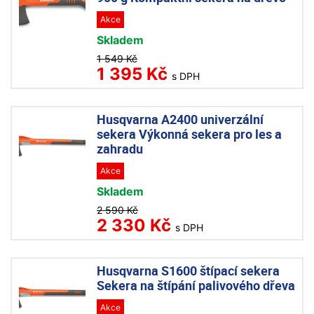
Akce
Skladem
1 549 Kč
1 395 Kč
s DPH
Husqvarna A2400 univerzální
sekera Výkonná sekera pro les a
zahradu
Akce
Skladem
2 590 Kč
2 330 Kč
s DPH
Husqvarna S1600 štípací sekera
Sekera na štípání palivového dřeva
Akce