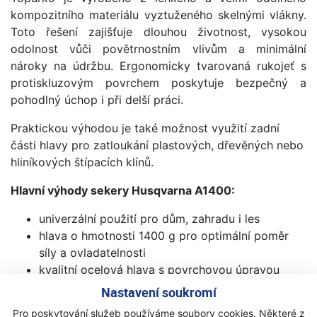
kompozitního materiálu vyztuženého skelnými vlákny.
Toto řešení zajišťuje dlouhou životnost, vysokou
odolnost vůči povětrnostním vlivům a minimální
nároky na údržbu. Ergonomicky tvarovaná rukojeť s
protiskluzovým povrchem poskytuje bezpečný a
pohodlný úchop i při delší práci.
Praktickou výhodou je také možnost využití zadní
části hlavy pro zatloukání plastových, dřevěných nebo
hliníkových štípacích klínů.
Hlavní výhody sekery Husqvarna A1400:
univerzální použití pro dům, zahradu i les
hlava o hmotnosti 1400 g pro optimální poměr
síly a ovladatelnosti
kvalitní ocelová hlava s povrchovou úpravou
snižující tření
Nastavení soukromí
kompozitní topůrko vyztužené skelnými vlákny
Pro poskytování služeb používáme soubory cookies. Některé z