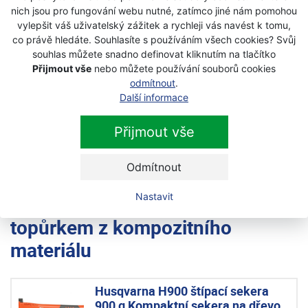
ergonomická protiskluzová rukojeť
nich jsou pro fungování webu nutné, zatímco jiné nám pomohou
vysoká odolnost proti povětrnostním vlivům
vylepšit váš uživatelský zážitek a rychleji vás navést k tomu,
možnost použití zadní části hlavy pro zatloukání
co právě hledáte. Souhlasíte s používáním všech cookies? Svůj
klínů
souhlas můžete snadno definovat kliknutím na tlačítko
vhodná pro přípravu palivového dřeva i běžné
Přijmout vše
nebo můžete používání souborů cookies
odmítnout
.
lesnické práce
Další informace
Husqvarna A1400 je ideální volbou pro majitele domů,
chalupáře, zahrádkáře i uživatele, kteří hledají kvalitní
Přijmout vše
a odolnou univerzální sekeru pro každodenní použití.
Odmítnout
Nastavit
Další produkty z kategorie
s
topůrkem z kompozitního
materiálu
Husqvarna H900 štípací sekera
900 g Kompaktní sekera na dřevo