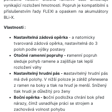
vynikající rozložení hmotnosti. Popruh je kompatibilní s
příslušenstvím řady FLEXI a opaskem na akumulátory
BLi-X.
Vlastnosti :
Nastavitelná zádová opěrka
- a natomicky
tvarovaná zádová opěrka, nastavitelná do 3
poloh podle výšky postavy
Otočné ramenní popruhy - r
amenní popruh
sleduje pohyb ramene a zajišťuje tak lepší
rozložení váhy
Nastavitelný hrudní pás - n
astavitelný hrudní pás
má dvě polohy. V nižší poloze je zátěž přenesena
z ramen na boky a tlak na hruď je menší. Snížený
tlak hrudi je důležitý pro ženy
Boční opěrka - b
oční podložka chrání bok před
nárazy, čímž usnadňuje práci se strojem a
zachovává volnost pohybu