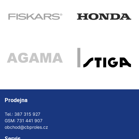
Prodejna
Tel.:
387 315 927
GSM:
731 441 907
obchod@cbproles.cz
Servis