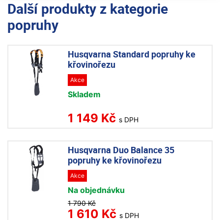
Další produkty z kategorie
popruhy
Husqvarna Standard popruhy ke
křovinořezu
Akce
Skladem
1 149 Kč
s DPH
Husqvarna Duo Balance 35
popruhy ke křovinořezu
Akce
Na objednávku
1 790 Kč
1 610 Kč
s DPH