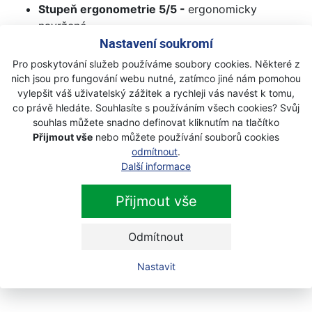
Stupeň ergonometrie 5/5 -
ergonomicky
navržené
Nastavení soukromí
Komfort 5/5 - n
ové vlastnosti pro větší komfort
Unisex -
tento výrobek je optimalizován tak, aby
Pro poskytování služeb používáme soubory cookies. Některé z
jej mohli pohodlně nosit muži i ženy
nich jsou pro fungování webu nutné, zatímco jiné nám pomohou
vylepšit váš uživatelský zážitek a rychleji vás navést k tomu,
Technické údaje :
co právě hledáte. Souhlasíte s používáním všech cookies? Svůj
souhlas můžete snadno definovat kliknutím na tlačítko
Rychlé uvolnění - Ano
Přijmout vše
nebo můžete používání souborů cookies
Polstrované ramenní popruhy - Ano
odmítnout
.
Boční opěrka - Ano
Další informace
Opěrné desky na zádech - Ano
Systém pohyblivé bederní opěry - Ano
Přijmout vše
Boční opěrka tlumí nárazy - Ano
Nastavení pro vyžínání anebo práci v lese - Ano
Odmítnout
Kapsa - Ano
Reflexní materiál - Ano
Nastavit