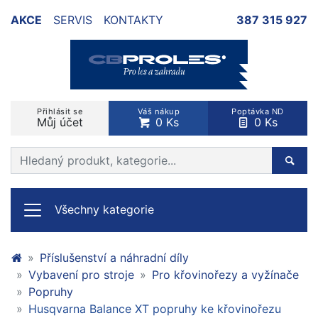
AKCE
SERVIS
KONTAKTY
387 315 927
Přihlásit se
Váš nákup
Poptávka ND
Můj účet
0 Ks
0 Ks
Prohledat web
Hleda
Všechny kategorie
Příslušenství a náhradní díly
Vybavení pro stroje
Pro křovinořezy a vyžínače
Popruhy
Husqvarna Balance XT popruhy ke křovinořezu