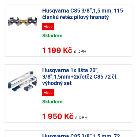
Husqvarna C85 3/8”,1,5 mm, 115
článků řetěz pilový hranatý
Akce
Skladem
1 199 Kč
s DPH
Husqvarna 1x lišta 20",
3/8",1,5mm+2xřetěz C85 72 čl.
výhodný set
Akce
Skladem
1 950 Kč
s DPH
Husqvarna C85 3/8” 1,5 mm, 72