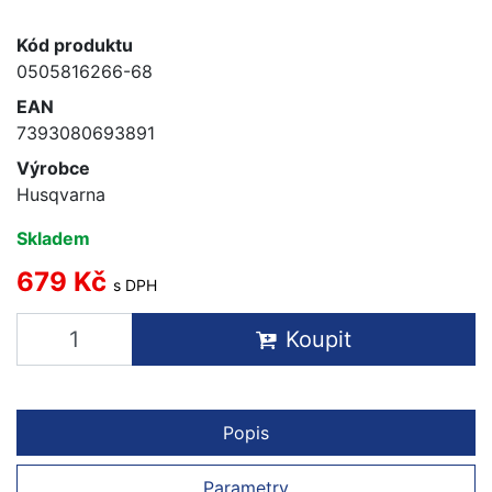
Kód produktu
0505816266-68
EAN
7393080693891
Výrobce
Husqvarna
Skladem
679 Kč
s DPH
Koupit
Popis
Parametry