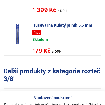
1 399 Kč
s DPH
Husqvarna Kulatý pilník 5,5 mm
Akce
Skladem
179 Kč
s DPH
Další produkty z kategorie
rozteč
3/8"
Husqvarna 1x lišta X- Force 18",
Nastavení soukromí
3/8",1,5mm+2xřetěz C85 68 čl.
výhodný set
Pro poskytování služeb používáme soubory cookies. Některé z