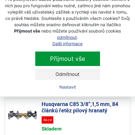
Skladem
nich jsou pro fungování webu nutné, zatímco jiné nám pomohou
vylepšit váš uživatelský zážitek a rychleji vás navést k tomu,
2 190 Kč
co právě hledáte. Souhlasíte s používáním všech cookies? Svůj
s DPH
souhlas můžete snadno definovat kliknutím na tlačítko
Přijmout vše
nebo můžete používání souborů cookies
odmítnout
.
Husqvarna 1x lišta X- Force 20",
Další informace
3/8",1,5mm+2xřetěz C85 72 čl.
výhodný set
Přijmout vše
Akce
Skladem
Odmítnout
2 390 Kč
s DPH
Nastavit
Husqvarna C85 3/8”,1,5 mm, 84
článků řetěz pilový hranatý
Akce
Skladem