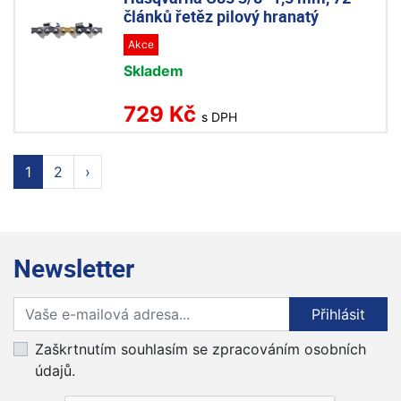
článků řetěz pilový hranatý
Akce
Skladem
729 Kč
s DPH
1
2
›
Newsletter
Přihlaste se k odběru novinek
Přihlásit
Zaškrtnutím souhlasím se zpracováním osobních
údajů.