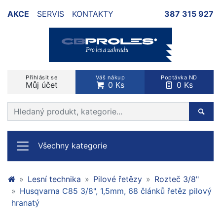
AKCE
SERVIS
KONTAKTY
387 315 927
Přihlásit se
Váš nákup
Poptávka ND
Můj účet
0 Ks
0 Ks
Prohledat web
Hleda
Všechny kategorie
Lesní technika
Pilové řetězy
Rozteč 3/8"
Husqvarna C85 3/8", 1,5mm, 68 článků řetěz pilový
hranatý